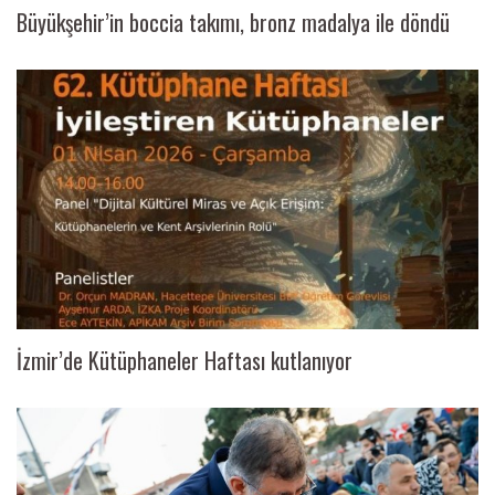
Büyükşehir’in boccia takımı, bronz madalya ile döndü
İzmir’de Kütüphaneler Haftası kutlanıyor