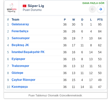
DAHA FAZLA GÖR
Süper Lig
Puan Durumu
#
Team
P
W
D
L
PTS
Galatasaray
1
36
30
5
1
95
Fenerbahçe
2
36
26
6
4
84
Samsunspor
3
36
19
7
10
64
Beşiktaş JK
4
36
17
11
8
62
İstanbul Başakşehir FK
5
36
16
6
14
54
Eyüpspor
6
36
15
8
13
53
Trabzonspor
7
36
13
12
11
51
Göztepe
8
36
13
11
12
50
Çaykur Rizespor
9
36
15
4
17
49
Kasımpaşa
10
36
11
14
11
47
Konyaspor
11
36
13
7
16
46
Puan Tablomuz Otomatik Güncellenmektedir.
Gazişehir Gaziantep FK
12
36
12
9
15
45
Alanyaspor
13
36
12
9
15
45