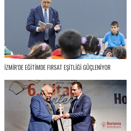
İZMİR’DE EĞİTİMDE FIRSAT EŞİTLİĞİ GÜÇLENİYOR