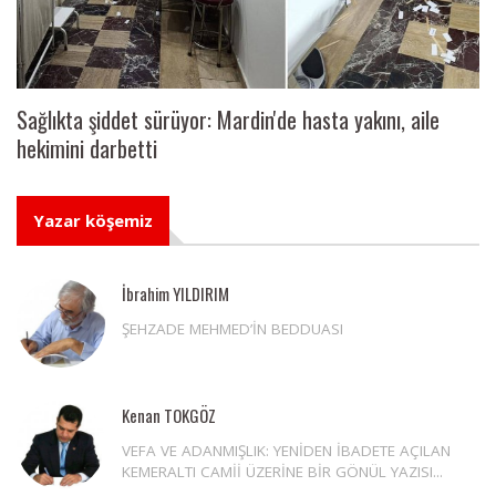
Sağlıkta şiddet sürüyor: Mardin'de hasta yakını, aile
hekimini darbetti
Yazar köşemiz
İbrahim YILDIRIM
ŞEHZADE MEHMED’İN BEDDUASI
Kenan TOKGÖZ
VEFA VE ADANMIŞLIK: YENİDEN İBADETE AÇILAN
KEMERALTI CAMİİ ÜZERİNE BİR GÖNÜL YAZISI...