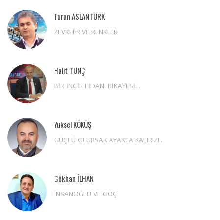
Turan ASLANTÜRK
ZEVKLER VE RENKLER
Halit TUNÇ
BİR İNCİR FİDANI HİKAYESİ…
Yüksel KÖKÜŞ
GÜÇLÜ OLURSAK AYAKTA KALIRIZ!..
Gökhan İLHAN
İNSANOĞLU VE GÖÇ