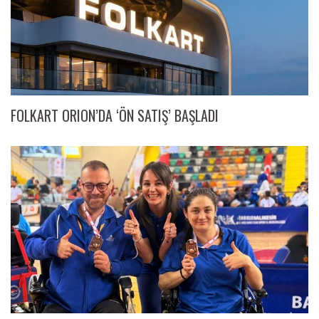
FOLKART ORION’DA ‘ÖN SATIŞ’ BAŞLADI