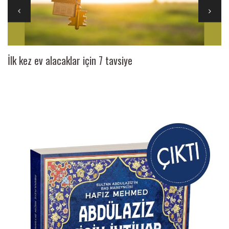
İlk kez ev alacaklar için 7 tavsiye
Ai