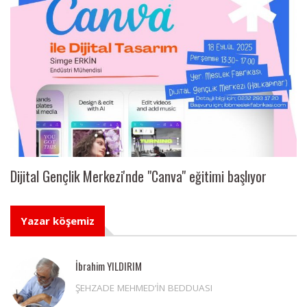
Dijital Gençlik Merkezi'nde "Canva" eğitimi başlıyor
Yazar köşemiz
İbrahim YILDIRIM
ŞEHZADE MEHMED’İN BEDDUASI