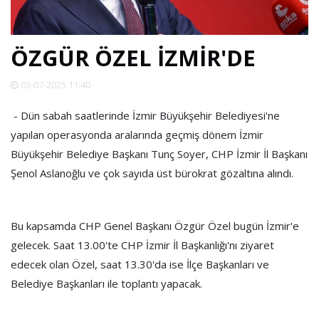
SPOR
ÖZGÜR ÖZEL İZMİR'DE
DÜNYA
03-07-2025 11:40
VİDEO
- Dün sabah saatlerinde İzmir Büyükşehir Belediyesi'ne
yapılan operasyonda aralarında geçmiş dönem İzmir
GALERİ
Büyükşehir Belediye Başkanı Tunç Soyer, CHP İzmir İl Başkanı
Şenol Aslanoğlu ve çok sayıda üst bürokrat gözaltına alındı.
YAZARLAR
Bu kapsamda CHP Genel Başkanı Özgür Özel bugün İzmir'e
RESMİ
REKLAMLAR
gelecek. Saat 13.00'te CHP İzmir İl Başkanlığı'nı ziyaret
edecek olan Özel, saat 13.30'da ise İlçe Başkanları ve
Belediye Başkanları ile toplantı yapacak.