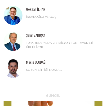
Gökhan İLHAN
İNSANOĞLU VE GÖÇ
Şakir SARIÇAY
TÜRKİYE’DE YILDA 2,3 MİLYON TON TAVUK ETİ
ÜRETİLİYOR
Mucip ULUDAĞ
SÖZÜN BİTTİĞİ NOKTA!..
GÜNCEL