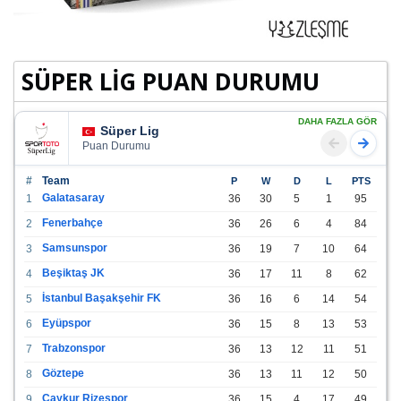
SÜPER LİG PUAN DURUMU
DAHA FAZLA GÖR
Süper Lig
Puan Durumu
#
Team
P
W
D
L
PTS
Galatasaray
1
36
30
5
1
95
Fenerbahçe
2
36
26
6
4
84
Samsunspor
3
36
19
7
10
64
Beşiktaş JK
4
36
17
11
8
62
İstanbul Başakşehir FK
5
36
16
6
14
54
Eyüpspor
6
36
15
8
13
53
Trabzonspor
7
36
13
12
11
51
Göztepe
8
36
13
11
12
50
Çaykur Rizespor
9
36
15
4
17
49