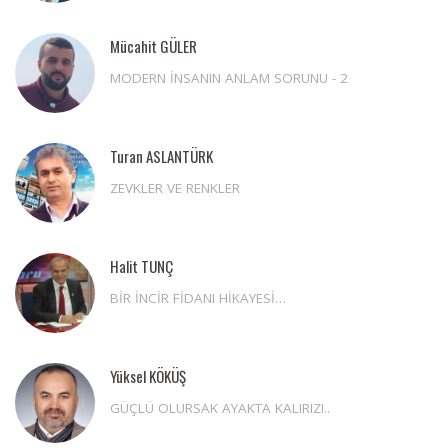
Mücahit GÜLER
MODERN İNSANIN ANLAM SORUNU - 2
Turan ASLANTÜRK
ZEVKLER VE RENKLER
Halit TUNÇ
BİR İNCİR FİDANI HİKAYESİ…
Yüksel KÖKÜŞ
GÜÇLÜ OLURSAK AYAKTA KALIRIZ!..