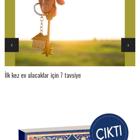
İlk kez ev alacaklar için 7 tavsiye
Ai