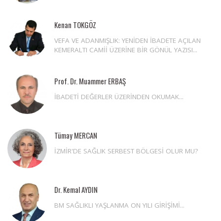
Kenan TOKGÖZ
VEFA VE ADANMIŞLIK: YENİDEN İBADETE AÇILAN
KEMERALTI CAMİİ ÜZERİNE BİR GÖNÜL YAZISI...
Prof. Dr. Muammer ERBAŞ
İBADETİ DEĞERLER ÜZERİNDEN OKUMAK...
Tümay MERCAN
İZMİR'DE SAĞLIK SERBEST BÖLGESİ OLUR MU?
Dr. Kemal AYDIN
BM SAĞLIKLI YAŞLANMA ON YILI GİRİŞİMİ...