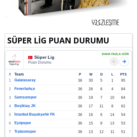
SÜPER LİG PUAN DURUMU
DAHA FAZLA GÖR
Süper Lig
Puan Durumu
#
Team
P
W
D
L
PTS
Galatasaray
1
36
30
5
1
95
Fenerbahçe
2
36
26
6
4
84
Samsunspor
3
36
19
7
10
64
Beşiktaş JK
4
36
17
11
8
62
İstanbul Başakşehir FK
5
36
16
6
14
54
Eyüpspor
6
36
15
8
13
53
Trabzonspor
7
36
13
12
11
51