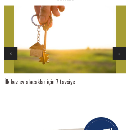
İlk kez ev alacaklar için 7 tavsiye
Ai