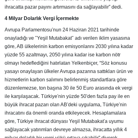
ihracatta pazar payını artırmasını da sağlayabilir” dedi.
4 Milyar Dolarlık Vergi İçermekte
Avrupa Parlamentosu'nun 24 Haziran 2021 tarihinde
onayladığı ve "Yeşil Mutabakat" adı verilen iklim yasasına
göre, AB ülkelerinin karbon emisyonlarını 2030 yılına kadar
yüzde 55 azaltmayı, 2050 yılına kadar ise karbon nötr
olmayı hedeflediğini hatırlatan Yelkenbiçer, “Söz konusu
yasayı onaylayan ülkeler Avrupa pazarına sattıkları ürün ve
hizmetlerin karbon salımını belirlenmiş standartlara göre
düzenlemezse, ton başına 30 ile 50 Euro arasında ek vergi
ile karşılaşacak. Türkiye'nin yüzde 50'den fazla pay ile en
büyük ihracat pazarı olan AB'deki uygulama, Türkiye'nin
ihracatını da önemli oranda etkileyecek. Hesaplamalara
göre, Türkiye ihracat dünyası Yeşil Mutabakat'a uyumu
sağlayacak yatırımları devreye almazsa, ihracatta yıllık 4
milyar dolarlık bir vergi yükü ortaya çıkabilir” diyerek