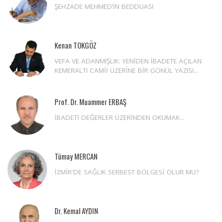
ŞEHZADE MEHMED’İN BEDDUASI
Kenan TOKGÖZ
VEFA VE ADANMIŞLIK: YENİDEN İBADETE AÇILAN
KEMERALTI CAMİİ ÜZERİNE BİR GÖNÜL YAZISI...
Prof. Dr. Muammer ERBAŞ
İBADETİ DEĞERLER ÜZERİNDEN OKUMAK...
Tümay MERCAN
İZMİR'DE SAĞLIK SERBEST BÖLGESİ OLUR MU?
Dr. Kemal AYDIN