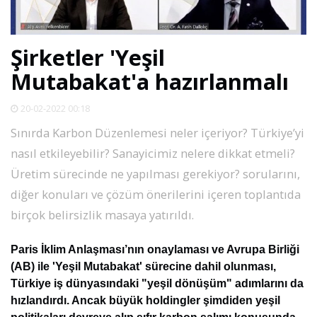
SPOR
Şirketler 'Yeşil
DÜNYA
Mutabakat'a hazırlanmalı
VİDEO
20-02-2022 00:18
Sınırda Karbon Düzenlemesi neler içeriyor? Türkiye’yi
GALERİ
nasıl etkileyebilir? Sanayicimiz nelere dikkat etmeli?
Üretim sürecinde ne yapılması gerekiyor? sorularını,
YAZARLAR
diğer konuları ve çözüm önerilerini içeren toplantıda
birçok belirsizlik masaya yatırıldı.
RESMİ
REKLAMLAR
Paris İklim Anlaşması’nın onaylaması ve Avrupa Birliği
(AB) ile 'Yeşil Mutabakat' sürecine dahil olunması,
Türkiye iş dünyasındaki "yeşil dönüşüm" adımlarını da
hızlandırdı. Ancak büyük holdingler şimdiden yeşil