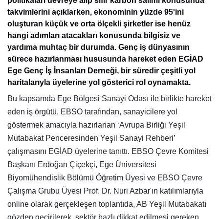
politikaları devreye alıp sıfır karbon salımı konusunda
takvimlerini açıklarken, ekonominin yüzde 95'ini
oluşturan küçük ve orta ölçekli şirketler ise henüz
hangi adımları atacakları konusunda bilgisiz ve
yardıma muhtaç bir durumda. Genç iş dünyasının
sürece hazırlanması hususunda hareket eden EGİAD
Ege Genç İş İnsanları Derneği, bir süredir çeşitli yol
haritalarıyla üyelerine yol gösterici rol oynamakta.
Bu kapsamda Ege Bölgesi Sanayi Odası ile birlikte hareket
eden iş örgütü, EBSO tarafından, sanayicilere yol
göstermek amacıyla hazırlanan ‘Avrupa Birliği Yeşil
Mutabakat Penceresinden Yeşil Sanayi Rehberi’
çalışmasını EGİAD üyelerine tanıttı. EBSO Çevre Komitesi
Başkanı Erdoğan Çiçekçi, Ege Üniversitesi
Biyomühendislik Bölümü Öğretim Üyesi ve EBSO Çevre
Çalışma Grubu Üyesi Prof. Dr. Nuri Azbar'ın katılımlarıyla
online olarak gerçekleşen toplantıda, AB Yeşil Mutabakatı
gözden geçirilerek, sektör bazlı dikkat edilmesi gereken