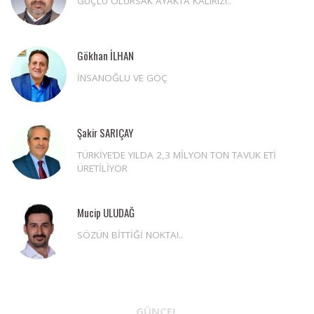
GÜÇLÜ OLURSAK AYAKTA KALIRIZ!..
Gökhan İLHAN
İNSANOĞLU VE GÖÇ
Şakir SARIÇAY
TÜRKİYE’DE YILDA 2,3 MİLYON TON TAVUK ETİ
ÜRETİLİYOR
Mucip ULUDAĞ
SÖZÜN BİTTİĞİ NOKTA!..
GÜNCEL