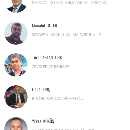
BM SAĞLIKLI YAŞLANMA ON YILI GİRİŞİMİ...
Mücahit GÜLER
MODERN İNSANIN ANLAM SORUNU - 2
Turan ASLANTÜRK
ZEVKLER VE RENKLER
Halit TUNÇ
BİR İNCİR FİDANI HİKAYESİ…
Yüksel KÖKÜŞ