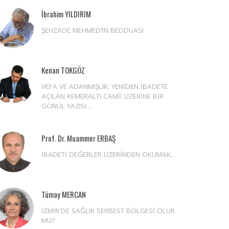
İbrahim YILDIRIM
ŞEHZADE MEHMED’İN BEDDUASI
Kenan TOKGÖZ
VEFA VE ADANMIŞLIK: YENİDEN İBADETE
AÇILAN KEMERALTI CAMİİ ÜZERİNE BİR
GÖNÜL YAZISI...
Prof. Dr. Muammer ERBAŞ
İBADETİ DEĞERLER ÜZERİNDEN OKUMAK...
Tümay MERCAN
İZMİR'DE SAĞLIK SERBEST BÖLGESİ OLUR
MU?