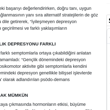
ki başarıyı değerlendirirken, doğru tanı, uygun
lanmasının yanı sıra alternatif stratejilerin de göz
dile getirerek, “İyileşmeyen depresyon
eçirilmesi ve farklı yaklaşımların
LIK DEPRESYONU FARKLI
arklı semptomlarla ortaya çıkabildiğini anlatan
 tamamladı: “Gençlik dönemindeki depresyon
ış psikomotor aktivite gibi semptomlarla kendini
nemindeki depresyon genellikle bilişsel işlevlerde
a’ olarak adlandırılan psödo-demans
MAK MÜMKÜN
taya çıkmasında hormonların etkisi, büyüme