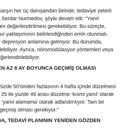
arşın her üç danışandan birinde, tedaviye yeterli
. Serdar Nurmedov, şöyle devam etti: “Yanıt
 değerlendirilmesi gerekebiliyor. Bu süreçte,
i yaklaşımının belirlendiğinden emin olunmalı.
bir depresyon anlamına gelmiyor. Bu durumda,
irilebiliyor. Ayrıca, nöromodülasyon yöntemleri veya
ğerlendirilebiliyor.
 EN AZ 6 AY BOYUNCA GEÇMİŞ OLMASI
 yüzde 50'sinden fazlasının 4 hafta içinde düzelmesi
e 25 ile yüzde 49 arası düzelme ‘kısmi yanıt’ olarak
 ‘yanıt alamama’ olarak adlandırılıyor. Tam bir
a geçmiş olması gerekiyor.”
, TEDAVİ PLANININ YENİDEN GÖZDEN