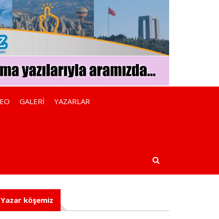
DEO
GALERİ
YAZARLAR
Yazar köşemiz