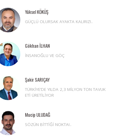
Yüksel KÖKÜŞ
GÜÇLÜ OLURSAK AYAKTA KALIRIZ!..
Gökhan İLHAN
İNSANOĞLU VE GÖÇ
Şakir SARIÇAY
TÜRKİYE’DE YILDA 2,3 MİLYON TON TAVUK
ETİ ÜRETİLİYOR
Mucip ULUDAĞ
SÖZÜN BİTTİĞİ NOKTA!..