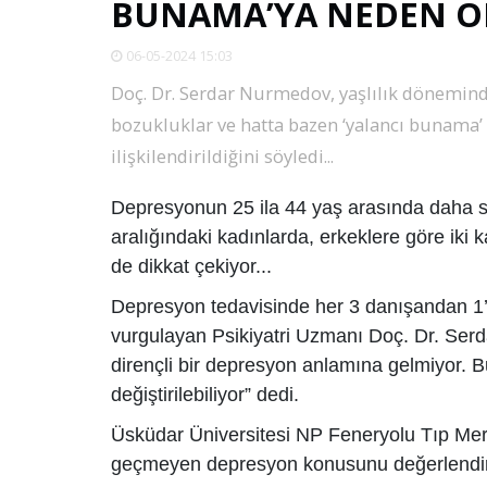
BUNAMA’YA NEDEN OL
06-05-2024 15:03
Doç. Dr. Serdar Nurmedov, yaşlılık döneminde
bozukluklar ve hatta bazen ‘yalancı bunama
ilişkilendirildiğini söyledi...
Depresyonun 25 ila 44 yaş arasında daha s
aralığındaki kadınlarda, erkeklere göre iki 
de dikkat çekiyor...
Depresyon tedavisinde her 3 danışandan 1’i
vurgulayan Psikiyatri Uzmanı Doç. Dr. Ser
dirençli bir depresyon anlamına gelmiyor. B
değiştirilebiliyor” dedi.
Üsküdar Üniversitesi NP Feneryolu Tıp Mer
geçmeyen depresyon konusunu değerlendirer