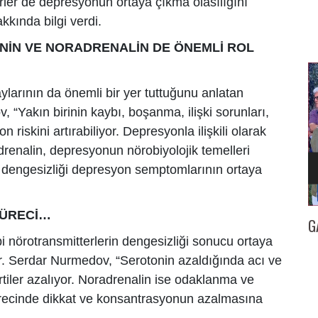
rler de depresyonun ortaya çıkma olasılığını
akkında bilgi verdi.
ONİN VE NORADRENALİN DE ÖNEMLİ ROL
arının da önemli bir yer tuttuğunu anlatan
 “Yakın birinin kaybı, boşanma, ilişki sorunları,
 riskini artırabiliyor. Depresyonla ilişkili olarak
drenalin, depresyonun nörobiyolojik temelleri
n dengesizliği depresyon semptomlarının ortaya
SÜRECİ…
İZMİR
GAZETECİ KENAN TOKGÖZ’E 25. YIL BERATI…
İl
 nörotransmitterlerin dengesizliği sonucu ortaya
r. Serdar Nurmedov, “Serotonin azaldığında acı ve
irtiler azalıyor. Noradrenalin ise odaklanma ve
 sürecinde dikkat ve konsantrasyonun azalmasına