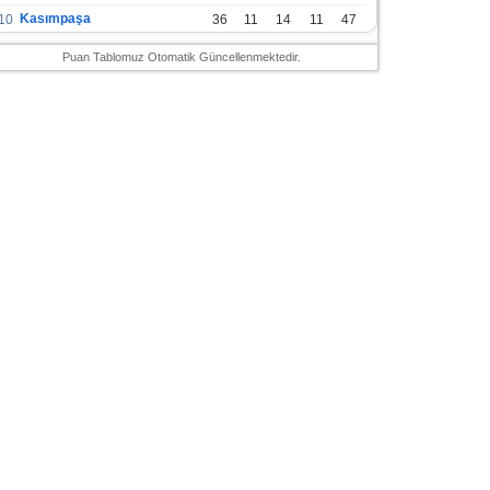
Kasımpaşa
10
36
11
14
11
47
Konyaspor
11
36
13
7
16
46
Puan Tablomuz Otomatik Güncellenmektedir.
Gazişehir Gaziantep FK
12
36
12
9
15
45
Alanyaspor
13
36
12
9
15
45
Kayserispor
14
36
11
12
13
45
Antalyaspor
15
36
12
8
16
44
Bodrumspor
16
36
9
10
17
37
Sivasspor
17
36
9
8
19
35
Hatayspor
18
36
6
8
22
26
Adana Demirspor
19
36
3
5
28
14