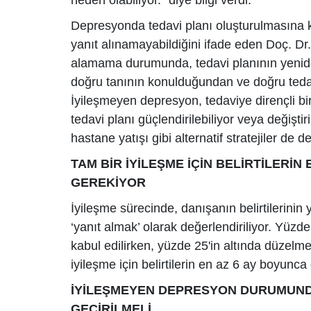
neden olabiliyor.” diye bilgi verdi.
Depresyonda tedavi planı oluşturulmasına k
yanıt alınamayabildiğini ifade eden Doç. Dr
alamama durumunda, tedavi planının yeniden
doğru tanının konulduğundan ve doğru tedav
İyileşmeyen depresyon, tedaviye dirençli 
tedavi planı güçlendirilebiliyor veya değişt
hastane yatışı gibi alternatif stratejiler de de
TAM BİR İYİLEŞME İÇİN BELİRTİLERİN
GEREKİYOR
İyileşme sürecinde, danışanın belirtilerinin
‘yanıt almak’ olarak değerlendiriliyor. Yüzd
kabul edilirken, yüzde 25'in altında düzelme
iyileşme için belirtilerin en az 6 ay boyunc
İYİLEŞMEYEN DEPRESYON DURUMUNDA
GEÇİRİLMELİ