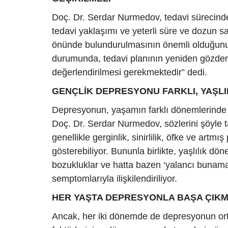
Doç. Dr. Serdar Nurmedov, tedavi sürecinde
tedavi yaklaşımı ve yeterli süre ve dozun sağ
önünde bulundurulmasının önemli olduğunu 
durumunda, tedavi planının yeniden gözden g
değerlendirilmesi gerekmektedir” dedi.
GENÇLİK DEPRESYONU FARKLI, YAŞLI
Depresyonun, yaşamın farklı dönemlerinde f
Doç. Dr. Serdar Nurmedov, sözlerini şöyle
genellikle gerginlik, sinirlilik, öfke ve artm
gösterebiliyor. Bununla birlikte, yaşlılık dö
bozukluklar ve hatta bazen ‘yalancı bunam
semptomlarıyla ilişkilendiriliyor.
HER YAŞTA DEPRESYONLA BAŞA ÇIK
Ancak, her iki dönemde de depresyonun or