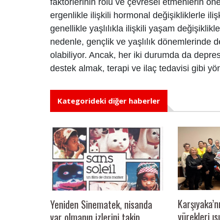
faktörlerinin rolü ve çevresel etmenlerin ö
ergenlikle ilişkili hormonal değişikliklerle i
genellikle yaşlılıkla ilişkili yaşam değişiklikl
nedenle, gençlik ve yaşlılık dönemlerinde d
olabiliyor. Ancak, her iki durumda da depre
destek almak, terapi ve ilaç tedavisi gibi
Kategorideki diğer haberler
Karşıyaka’n
Yeniden Sinematek, nisanda
yürekleri ı
var olmanın izlerini takip