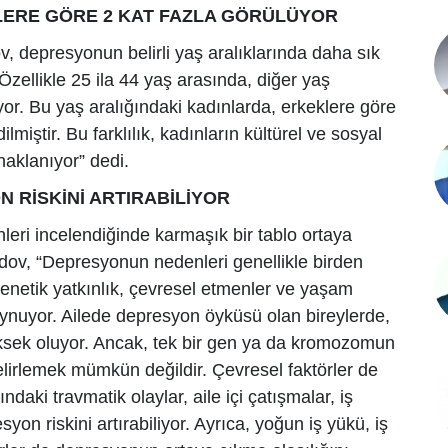
KLERE GÖRE 2 KAT FAZLA GÖRÜLÜYOR
, depresyonun belirli yaş aralıklarında daha sık
zellikle 25 ila 44 yaş arasında, diğer yaş
yor. Bu yaş aralığındaki kadınlarda, erkeklere göre
miştir. Bu farklılık, kadınların kültürel ve sosyal
aklanıyor” dedi.
 RİSKİNİ ARTIRABİLİYOR
nleri incelendiğinde karmaşık bir tablo ortaya
edov, “Depresyonun nedenleri genellikle birden
 Genetik yatkınlık, çevresel etmenler ve yaşam
oynuyor. Ailede depresyon öyküsü olan bireylerde,
üksek oluyor. Ancak, tek bir gen ya da kromozomun
belirlemek mümkün değildir. Çevresel faktörler de
ndaki travmatik olaylar, aile içi çatışmalar, iş
syon riskini artırabiliyor. Ayrıca, yoğun iş yükü, iş