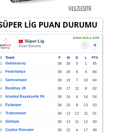
SÜPER LİG PUAN DURUMU
DAHA FAZLA GÖR
Süper Lig
Puan Durumu
#
Team
P
W
D
L
PTS
Galatasaray
1
36
30
5
1
95
Fenerbahçe
2
36
26
6
4
84
Samsunspor
3
36
19
7
10
64
Beşiktaş JK
4
36
17
11
8
62
İstanbul Başakşehir FK
5
36
16
6
14
54
Eyüpspor
6
36
15
8
13
53
Trabzonspor
7
36
13
12
11
51
Göztepe
8
36
13
11
12
50
Çaykur Rizespor
9
36
15
4
17
49