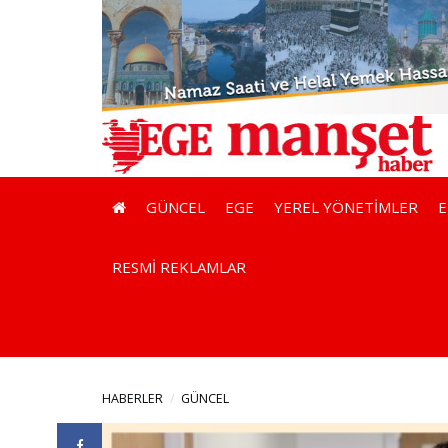
GÜNCEL
EGE
YEREL YÖNETİMLER
RESMİ REKLAMLAR
HABERLER
GÜNCEL