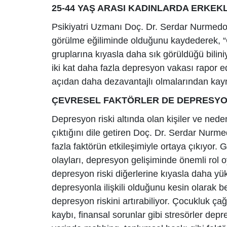
25-44 YAŞ ARASI KADINLARDA ERKE
Psikiyatri Uzmanı Doç. Dr. Serdar Nurmedov
görülme eğiliminde olduğunu kaydederek, “Ö
gruplarına kıyasla daha sık görüldüğü bilini
iki kat daha fazla depresyon vakası rapor edil
açıdan daha dezavantajlı olmalarından kayn
ÇEVRESEL FAKTÖRLER DE DEPRESYON
Depresyon riski altında olan kişiler ve nede
çıktığını dile getiren Doç. Dr. Serdar Nurm
fazla faktörün etkileşimiyle ortaya çıkıyor.
olayları, depresyon gelişiminde önemli rol 
depresyon riski diğerlerine kıyasla daha y
depresyonla ilişkili olduğunu kesin olarak 
depresyon riskini artırabiliyor. Çocukluk çağı
kaybı, finansal sorunlar gibi stresörler depre