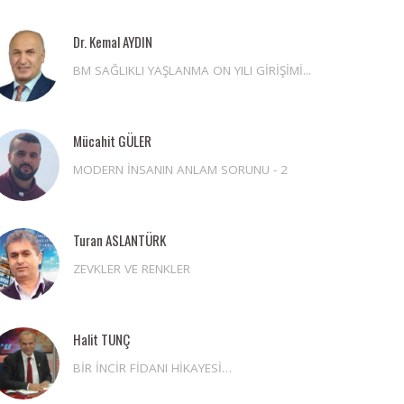
Dr. Kemal AYDIN
BM SAĞLIKLI YAŞLANMA ON YILI GİRİŞİMİ...
Mücahit GÜLER
MODERN İNSANIN ANLAM SORUNU - 2
Turan ASLANTÜRK
ZEVKLER VE RENKLER
Halit TUNÇ
BİR İNCİR FİDANI HİKAYESİ…