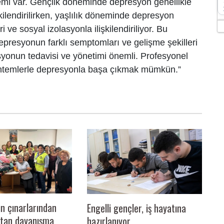
nemi var. Gençlik döneminde depresyon genellikle
lişkilendirilirken, yaşlılık döneminde depresyon
eri ve sosyal izolasyonla ilişkilendiriliyor. Bu
epresyonun farklı semptomları ve gelişme şekilleri
syonun tedavisi ve yönetimi önemli. Profesyonel
 yöntemlerle depresyonla başa çıkmak mümkün.”
ın çınarlarından
Engelli gençler, iş hayatına
sıtan dayanışma
hazırlanıyor