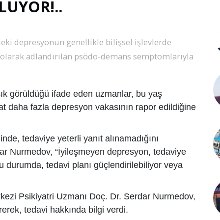
UYOR!..
ki depresyonun genellikle bilişsel işlevlerde
’ olarak adlandırılan psödo-demans semptomlarıyla
ık görüldüğü ifade eden uzmanlar, bu yaş
kat daha fazla depresyon vakasının rapor edildiğine
nde, tedaviye yeterli yanıt alınamadığını
dar Nurmedov, “İyileşmeyen depresyon, tedaviye
u durumda, tedavi planı güçlendirilebiliyor veya
kezi Psikiyatri Uzmanı Doç. Dr. Serdar Nurmedov,
ek, tedavi hakkında bilgi verdi.