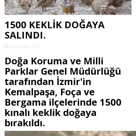
SPOR
1500 KEKLİK DOĞAYA
DÜNYA
SALINDI.
VİDEO
09-07-2025 11:27
Doğa Koruma ve Milli
GALERİ
Parklar Genel Müdürlüğü
tarafından İzmir'in
YAZARLAR
Kemalpaşa, Foça ve
RESMİ
Bergama ilçelerinde 1500
REKLAMLAR
kınalı keklik doğaya
bırakıldı.