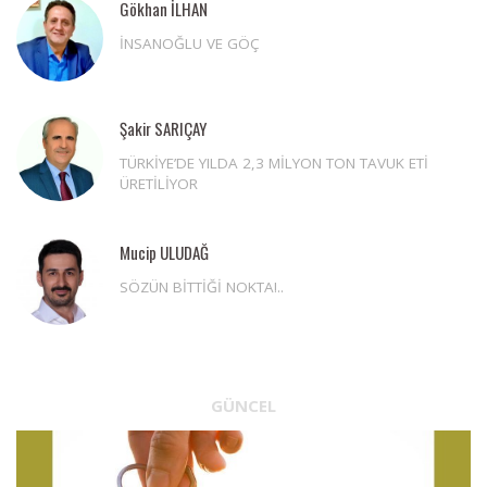
Gökhan İLHAN
İNSANOĞLU VE GÖÇ
Şakir SARIÇAY
TÜRKİYE’DE YILDA 2,3 MİLYON TON TAVUK ETİ
ÜRETİLİYOR
Mucip ULUDAĞ
SÖZÜN BİTTİĞİ NOKTA!..
GÜNCEL