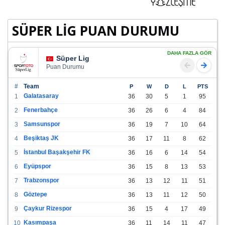
SÜPER LİG PUAN DURUMU
DAHA FAZLA GÖR
Süper Lig
Puan Durumu
#
Team
P
W
D
L
PTS
Galatasaray
1
36
30
5
1
95
Fenerbahçe
2
36
26
6
4
84
Samsunspor
3
36
19
7
10
64
Beşiktaş JK
4
36
17
11
8
62
İstanbul Başakşehir FK
5
36
16
6
14
54
Eyüpspor
6
36
15
8
13
53
Trabzonspor
7
36
13
12
11
51
Göztepe
8
36
13
11
12
50
Çaykur Rizespor
9
36
15
4
17
49
Kasımpaşa
10
36
11
14
11
47