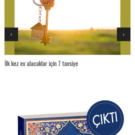
İlk kez ev alacaklar için 7 tavsiye
Ai