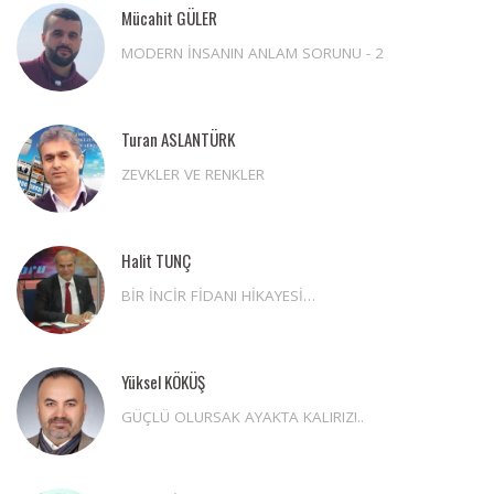
Mücahit GÜLER
MODERN İNSANIN ANLAM SORUNU - 2
Turan ASLANTÜRK
ZEVKLER VE RENKLER
Halit TUNÇ
BİR İNCİR FİDANI HİKAYESİ…
Yüksel KÖKÜŞ
GÜÇLÜ OLURSAK AYAKTA KALIRIZ!..