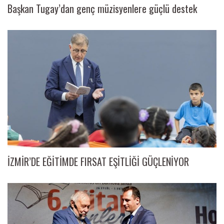
Başkan Tugay’dan genç müzisyenlere güçlü destek
İZMİR’DE EĞİTİMDE FIRSAT EŞİTLİĞİ GÜÇLENİYOR