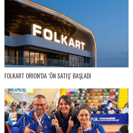
FOLKART ORION’DA ‘ÖN SATIŞ’ BAŞLADI