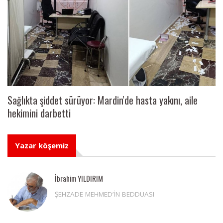
Sağlıkta şiddet sürüyor: Mardin'de hasta yakını, aile
hekimini darbetti
Yazar köşemiz
İbrahim YILDIRIM
ŞEHZADE MEHMED’İN BEDDUASI