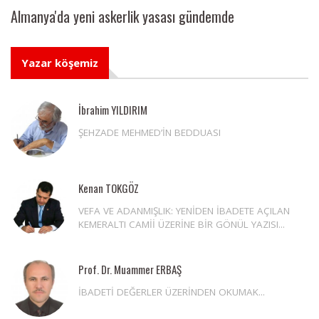
Almanya'da yeni askerlik yasası gündemde
Yazar köşemiz
İbrahim YILDIRIM
ŞEHZADE MEHMED’İN BEDDUASI
Kenan TOKGÖZ
VEFA VE ADANMIŞLIK: YENİDEN İBADETE AÇILAN
KEMERALTI CAMİİ ÜZERİNE BİR GÖNÜL YAZISI...
Prof. Dr. Muammer ERBAŞ
İBADETİ DEĞERLER ÜZERİNDEN OKUMAK...