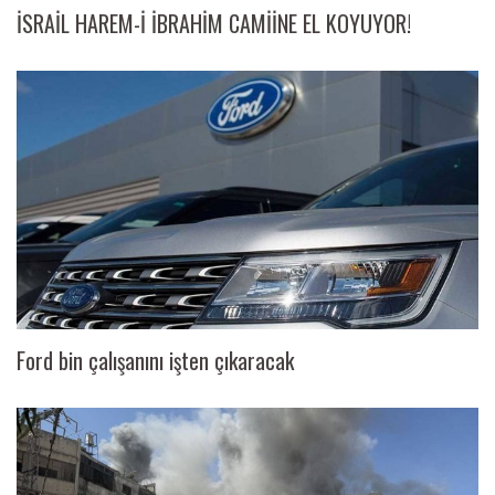
İSRAİL HAREM-İ İBRAHİM CAMİİNE EL KOYUYOR!
Ford bin çalışanını işten çıkaracak