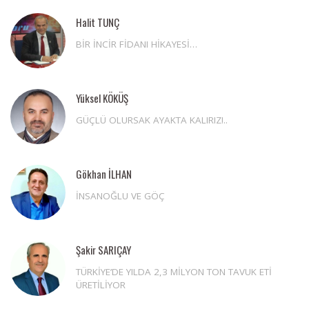
Halit TUNÇ
BİR İNCİR FİDANI HİKAYESİ…
Yüksel KÖKÜŞ
GÜÇLÜ OLURSAK AYAKTA KALIRIZ!..
Gökhan İLHAN
İNSANOĞLU VE GÖÇ
Şakir SARIÇAY
TÜRKİYE’DE YILDA 2,3 MİLYON TON TAVUK ETİ
ÜRETİLİYOR