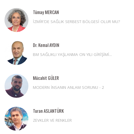
Tümay MERCAN
İZMİR'DE SAĞLIK SERBEST BÖLGESİ OLUR MU?
Dr. Kemal AYDIN
BM SAĞLIKLI YAŞLANMA ON YILI GİRİŞİMİ...
Mücahit GÜLER
MODERN İNSANIN ANLAM SORUNU - 2
Turan ASLANTÜRK
ZEVKLER VE RENKLER