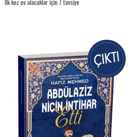
İlk kez ev alacaklar için 7 tavsiye
Ai