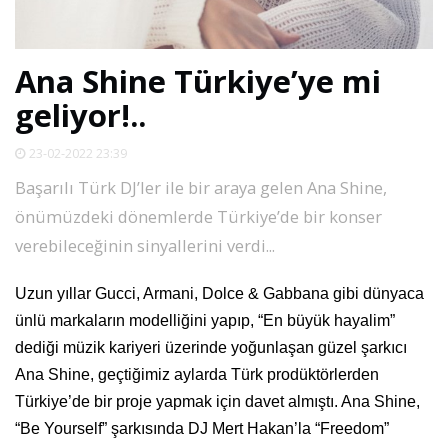
SPOR
Ana Shine Türkiye’ye mi
DÜNYA
geliyor!..
VİDEO
23-02-2022 23:39
Başarılı Türk DJ’ler ile bir araya gelen Ana Shine,
GALERİ
önümüzdeki dönemlerde Türkiye’de bir konser
verebileceğinin sinyallerini verdi...
YAZARLAR
Uzun yıllar Gucci, Armani, Dolce & Gabbana gibi dünyaca
ünlü markaların modelliğini yapıp, “En büyük hayalim”
RESMİ
REKLAMLAR
dediği müzik kariyeri üzerinde yoğunlaşan güzel şarkıcı
Ana Shine, geçtiğimiz aylarda Türk prodüktörlerden
Türkiye’de bir proje yapmak için davet almıştı. Ana Shine,
“Be Yourself” şarkısında DJ Mert Hakan’la “Freedom”