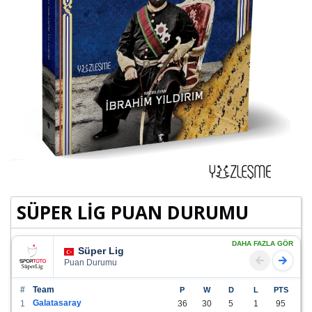
SÜPER LİG PUAN DURUMU
DAHA FAZLA GÖR
Süper Lig
Puan Durumu
#
Team
P
W
D
L
PTS
Galatasaray
1
36
30
5
1
95