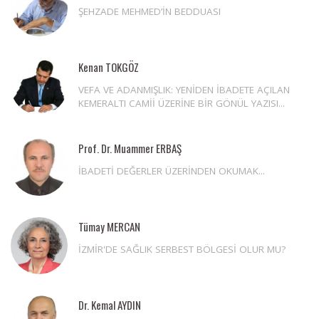
ŞEHZADE MEHMED’İN BEDDUASI
Kenan TOKGÖZ
VEFA VE ADANMIŞLIK: YENİDEN İBADETE AÇILAN
KEMERALTI CAMİİ ÜZERİNE BİR GÖNÜL YAZISI...
Prof. Dr. Muammer ERBAŞ
İBADETİ DEĞERLER ÜZERİNDEN OKUMAK...
Tümay MERCAN
İZMİR'DE SAĞLIK SERBEST BÖLGESİ OLUR MU?
Dr. Kemal AYDIN