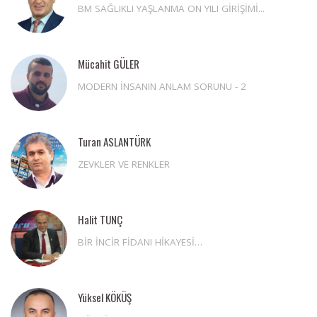
BM SAĞLIKLI YAŞLANMA ON YILI GİRİŞİMİ...
Mücahit GÜLER
MODERN İNSANIN ANLAM SORUNU - 2
Turan ASLANTÜRK
ZEVKLER VE RENKLER
Halit TUNÇ
BİR İNCİR FİDANI HİKAYESİ…
Yüksel KÖKÜŞ