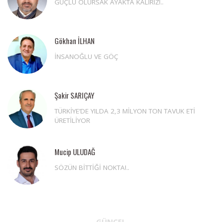
GÜÇLÜ OLURSAK AYAKTA KALIRIZ!..
Gökhan İLHAN
İNSANOĞLU VE GÖÇ
Şakir SARIÇAY
TÜRKİYE’DE YILDA 2,3 MİLYON TON TAVUK ETİ
ÜRETİLİYOR
Mucip ULUDAĞ
SÖZÜN BİTTİĞİ NOKTA!..
GÜNCEL