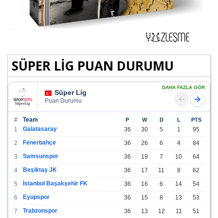
SÜPER LİG PUAN DURUMU
DAHA FAZLA GÖR
Süper Lig
Puan Durumu
#
Team
P
W
D
L
PTS
Galatasaray
1
36
30
5
1
95
Fenerbahçe
2
36
26
6
4
84
Samsunspor
3
36
19
7
10
64
Beşiktaş JK
4
36
17
11
8
62
İstanbul Başakşehir FK
5
36
16
6
14
54
Eyüpspor
6
36
15
8
13
53
Trabzonspor
7
36
13
12
11
51