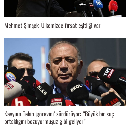
Mehmet Şimşek: Ülkemizde fırsat eşitliği var
Kayyum Tekin ‘görevini’ sürdürüyor: “Büyük bir suç
ortaklığını bozuyormuşuz gibi geliyor”