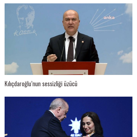
Kılıçdaroğlu’nun sessizliği üzücü