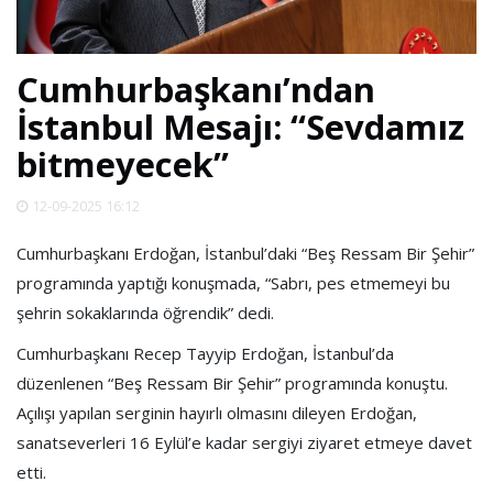
SPOR
Cumhurbaşkanı’ndan
DÜNYA
İstanbul Mesajı: “Sevdamız
bitmeyecek”
VİDEO
12-09-2025 16:12
GALERİ
Cumhurbaşkanı Erdoğan, İstanbul’daki “Beş Ressam Bir Şehir”
programında yaptığı konuşmada, “Sabrı, pes etmemeyi bu
YAZARLAR
şehrin sokaklarında öğrendik” dedi.
Cumhurbaşkanı Recep Tayyip Erdoğan, İstanbul’da
RESMİ
REKLAMLAR
düzenlenen “Beş Ressam Bir Şehir” programında konuştu.
Açılışı yapılan serginin hayırlı olmasını dileyen Erdoğan,
sanatseverleri 16 Eylül’e kadar sergiyi ziyaret etmeye davet
etti.