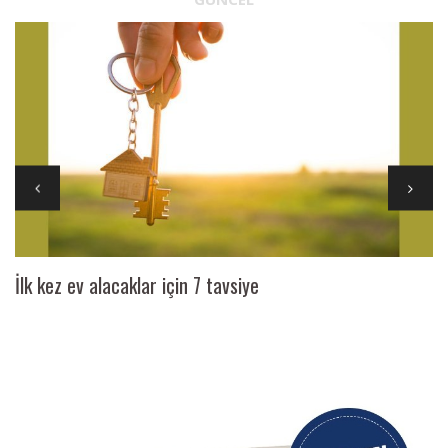
İlk kez ev alacaklar için 7 tavsiye
Ai