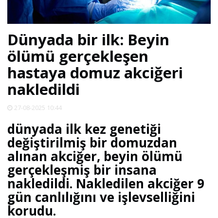
SPOR
Dünyada bir ilk: Beyin
DÜNYA
ölümü gerçekleşen
hastaya domuz akciğeri
VİDEO
nakledildi
GALERİ
27-08-2025 10:44
dünyada ilk kez genetiği
YAZARLAR
değiştirilmiş bir domuzdan
alınan akciğer, beyin ölümü
RESMİ
gerçekleşmiş bir insana
REKLAMLAR
nakledildi. Nakledilen akciğer 9
gün canlılığını ve işlevselliğini
korudu.