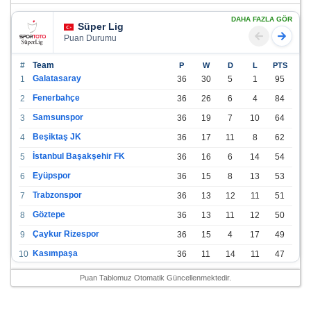
DAHA FAZLA GÖR
Süper Lig
Puan Durumu
#
Team
P
W
D
L
PTS
Galatasaray
1
36
30
5
1
95
Fenerbahçe
2
36
26
6
4
84
Samsunspor
3
36
19
7
10
64
Beşiktaş JK
4
36
17
11
8
62
İstanbul Başakşehir FK
5
36
16
6
14
54
Eyüpspor
6
36
15
8
13
53
Trabzonspor
7
36
13
12
11
51
Göztepe
8
36
13
11
12
50
Çaykur Rizespor
9
36
15
4
17
49
Kasımpaşa
10
36
11
14
11
47
Konyaspor
11
36
13
7
16
46
Puan Tablomuz Otomatik Güncellenmektedir.
Gazişehir Gaziantep FK
12
36
12
9
15
45