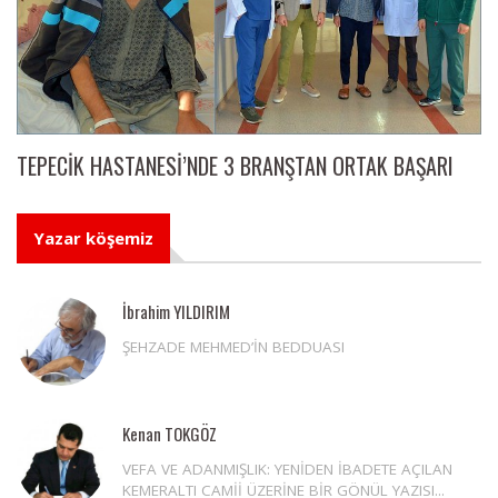
TEPECİK HASTANESİ’NDE 3 BRANŞTAN ORTAK BAŞARI
Yazar köşemiz
İbrahim YILDIRIM
ŞEHZADE MEHMED’İN BEDDUASI
Kenan TOKGÖZ
VEFA VE ADANMIŞLIK: YENİDEN İBADETE AÇILAN
KEMERALTI CAMİİ ÜZERİNE BİR GÖNÜL YAZISI...