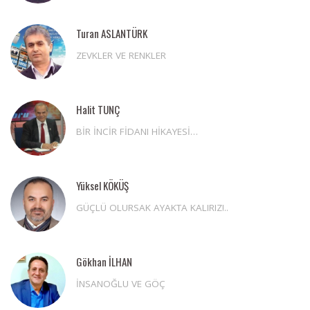
Turan ASLANTÜRK
ZEVKLER VE RENKLER
Halit TUNÇ
BİR İNCİR FİDANI HİKAYESİ…
Yüksel KÖKÜŞ
GÜÇLÜ OLURSAK AYAKTA KALIRIZ!..
Gökhan İLHAN
İNSANOĞLU VE GÖÇ