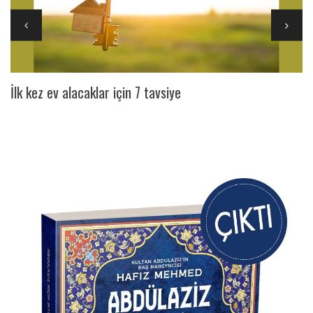
İlk kez ev alacaklar için 7 tavsiye
Ai