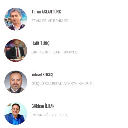
Turan ASLANTÜRK
ZEVKLER VE RENKLER
Halit TUNÇ
BİR İNCİR FİDANI HİKAYESİ…
Yüksel KÖKÜŞ
GÜÇLÜ OLURSAK AYAKTA KALIRIZ!..
Gökhan İLHAN
İNSANOĞLU VE GÖÇ