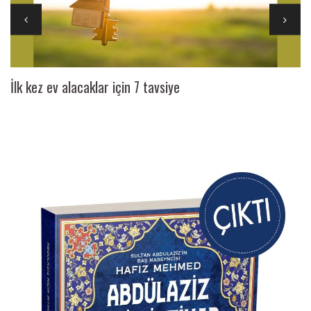
İlk kez ev alacaklar için 7 tavsiye
Ai