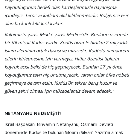
haydutluğunun hedefi olan kardeşlerimizle dayanışma
içindeyiz. Terör ve katliam akıl kilitlenmesidir. Bölgemizi esir
alan bu kanlı kilit kırılacaktır.
Kalbimizin yarısı Mekke yarısı Medine'dir. Bunların üzerinde
bir tül misali Kudüs vardır. Kudüs bizimle birlikte 2 milyarlık
İslam aleminin ortak davası ve mirasıdır. Kudüs'ü namahrem
ellerin kirletmesine izin vermeyiz. Hitler özentisi tiplerin
kuyruk acısı belki de hiç geçmeyecek. Bundan 27 yıl önce
koyduğumuz tavrı hiç unutmayacak, varsın onlar öfke nöbeti
geçirmeye devam etsin. Kudüs'ün tekrar barış huzur ve
güven şehri olması için mücadelemiz devam edecek."
NETANYAHU NE DEMİŞTİ?
İsrail Başbakanı Binyamin Netanyanu, Osmanlı Devleti
döneminde Kudüs'te bulunan Siloam (Silvan) Yazıtı’nı almak