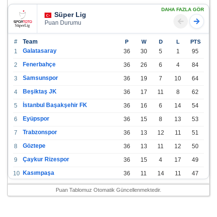
DAHA FAZLA GÖR
Süper Lig
Puan Durumu
#
Team
P
W
D
L
PTS
Galatasaray
1
36
30
5
1
95
Fenerbahçe
2
36
26
6
4
84
Samsunspor
3
36
19
7
10
64
Beşiktaş JK
4
36
17
11
8
62
İstanbul Başakşehir FK
5
36
16
6
14
54
Eyüpspor
6
36
15
8
13
53
Trabzonspor
7
36
13
12
11
51
Göztepe
8
36
13
11
12
50
Çaykur Rizespor
9
36
15
4
17
49
Kasımpaşa
10
36
11
14
11
47
Konyaspor
11
36
13
7
16
46
Puan Tablomuz Otomatik Güncellenmektedir.
Gazişehir Gaziantep FK
12
36
12
9
15
45
Alanyaspor
13
36
12
9
15
45