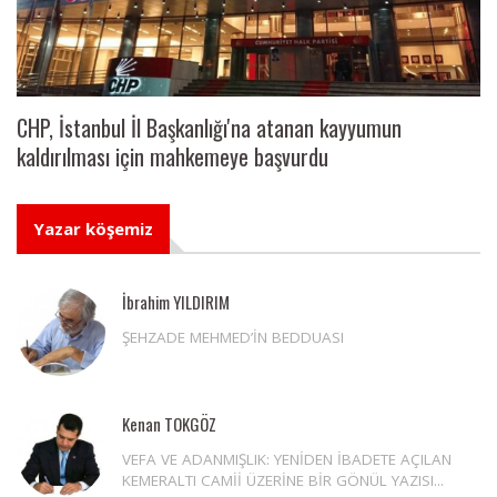
CHP, İstanbul İl Başkanlığı'na atanan kayyumun
kaldırılması için mahkemeye başvurdu
Yazar köşemiz
İbrahim YILDIRIM
ŞEHZADE MEHMED’İN BEDDUASI
Kenan TOKGÖZ
VEFA VE ADANMIŞLIK: YENİDEN İBADETE AÇILAN
KEMERALTI CAMİİ ÜZERİNE BİR GÖNÜL YAZISI...