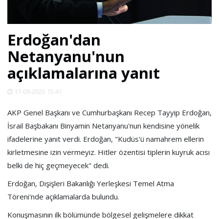
SPOR
Erdoğan'dan
DÜNYA
Netanyanu'nun
açıklamalarına yanıt
VİDEO
17-09-2025 15:41
GALERİ
AKP Genel Başkanı ve Cumhurbaşkanı Recep Tayyip Erdoğan,
İsrail Başbakanı Binyamin Netanyanu'nun kendisine yönelik
YAZARLAR
ifadelerine yanıt verdi. Erdoğan, "Kudüs'ü namahrem ellerin
kirletmesine izin vermeyiz. Hitler özentisi tiplerin kuyruk acısı
RESMİ
belki de hiç geçmeyecek" dedi.
REKLAMLAR
Erdoğan, Dışişleri Bakanlığı Yerleşkesi Temel Atma
Töreni'nde açıklamalarda bulundu.
Konuşmasının ilk bölümünde bölgesel gelişmelere dikkat