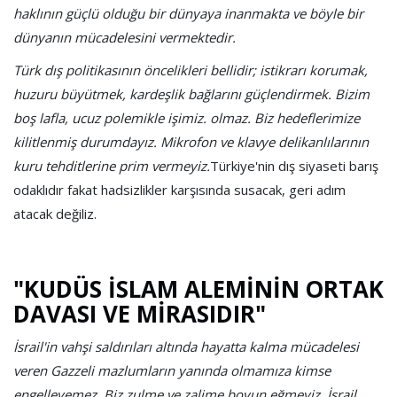
haklının güçlü olduğu bir dünyaya inanmakta ve böyle bir
dünyanın mücadelesini vermektedir.
Türk dış politikasının öncelikleri bellidir; istikrarı korumak,
huzuru büyütmek, kardeşlik bağlarını güçlendirmek.
Bizim
boş lafla, ucuz polemikle işimiz. olmaz. Biz hedeflerimize
kilitlenmiş durumdayız. Mikrofon ve klavye delikanlılarının
kuru tehditlerine prim vermeyiz.
Türkiye'nin dış siyaseti barış
odaklıdır fakat hadsizlikler karşısında susacak, geri adım
atacak değiliz.
"KUDÜS İSLAM ALEMİNİN ORTAK
DAVASI VE MİRASIDIR"
İsrail'in vahşi saldırıları altında hayatta kalma mücadelesi
veren Gazzeli mazlumların yanında olmamıza kimse
engelleyemez. Biz zulme ve zalime boyun eğmeyiz. İsrail