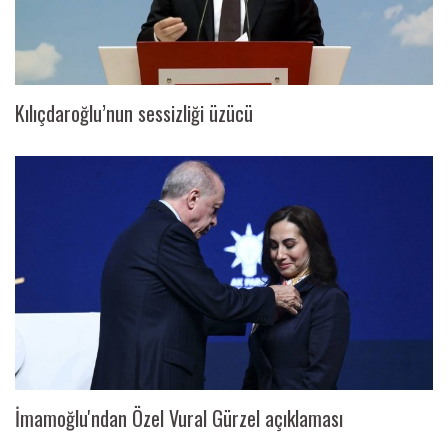
Kılıçdaroğlu’nun sessizliği üzücü
İmamoğlu'ndan Özel Vural Gürzel açıklaması