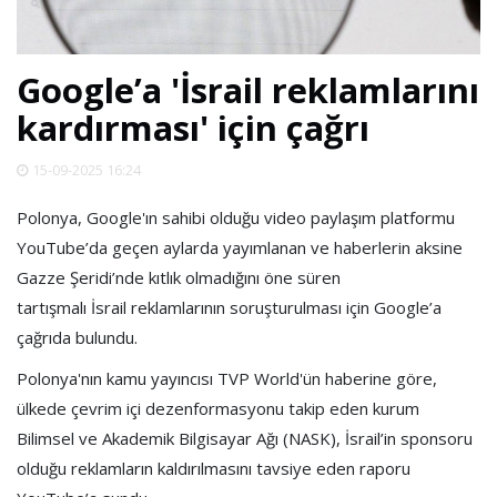
SPOR
Google’a 'İsrail reklamlarını
DÜNYA
kardırması' için çağrı
VİDEO
15-09-2025 16:24
Polonya, Google'ın sahibi olduğu video paylaşım platformu
GALERİ
YouTube’da geçen aylarda yayımlanan ve haberlerin aksine
Gazze Şeridi’nde kıtlık olmadığını öne süren
YAZARLAR
tartışmalı İsrail reklamlarının soruşturulması için Google’a
çağrıda bulundu.
RESMİ
Polonya'nın kamu yayıncısı TVP World'ün haberine göre,
REKLAMLAR
ülkede çevrim içi dezenformasyonu takip eden kurum
Bilimsel ve Akademik Bilgisayar Ağı (NASK), İsrail’in sponsoru
olduğu reklamların kaldırılmasını tavsiye eden raporu