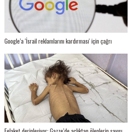
Google’a 'İsrail reklamlarını kardırması' için çağrı
Felaket derinleşiyor: Gazze’de açlıktan ölenlerin sayısı