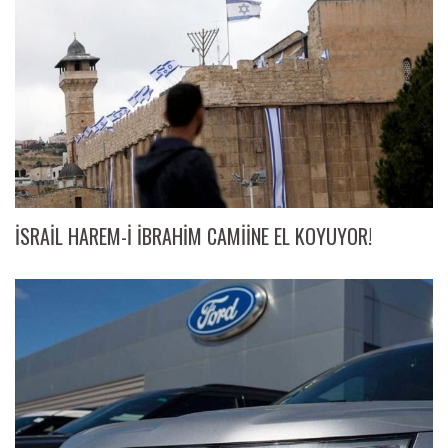
İSRAİL HAREM-İ İBRAHİM CAMİİNE EL KOYUYOR!