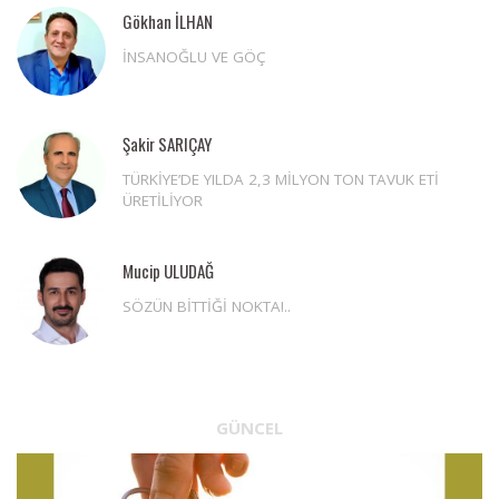
Gökhan İLHAN
İNSANOĞLU VE GÖÇ
Şakir SARIÇAY
TÜRKİYE’DE YILDA 2,3 MİLYON TON TAVUK ETİ
ÜRETİLİYOR
Mucip ULUDAĞ
SÖZÜN BİTTİĞİ NOKTA!..
GÜNCEL