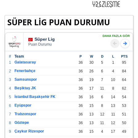
SÜPER LİG PUAN DURUMU
DAHA FAZLA GÖR
Süper Lig
Puan Durumu
#
Team
P
W
D
L
PTS
Galatasaray
1
36
30
5
1
95
Fenerbahçe
2
36
26
6
4
84
Samsunspor
3
36
19
7
10
64
Beşiktaş JK
4
36
17
11
8
62
İstanbul Başakşehir FK
5
36
16
6
14
54
Eyüpspor
6
36
15
8
13
53
Trabzonspor
7
36
13
12
11
51
Göztepe
8
36
13
11
12
50
Çaykur Rizespor
9
36
15
4
17
49