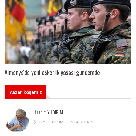
Almanya'da yeni askerlik yasası gündemde
Yazar köşemiz
İbrahim YILDIRIM
ŞEHZADE MEHMED’İN BEDDUASI