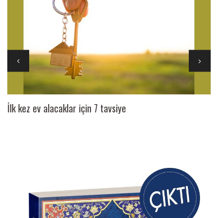
İlk kez ev alacaklar için 7 tavsiye
Ai