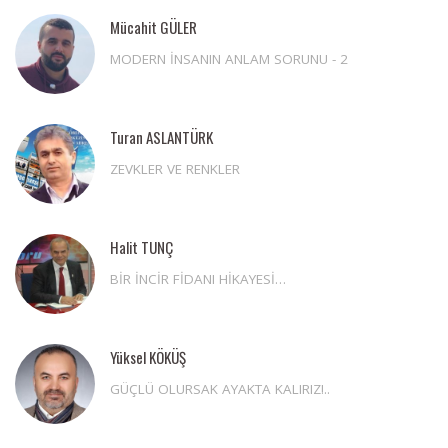
Mücahit GÜLER
MODERN İNSANIN ANLAM SORUNU - 2
Turan ASLANTÜRK
ZEVKLER VE RENKLER
Halit TUNÇ
BİR İNCİR FİDANI HİKAYESİ…
Yüksel KÖKÜŞ
GÜÇLÜ OLURSAK AYAKTA KALIRIZ!..