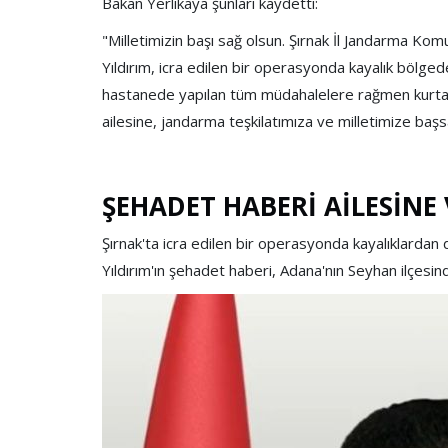
Bakan Yerlikaya şunları kaydetti:
"Milletimizin başı sağ olsun. Şırnak İl Jandarma K
Yıldırım, icra edilen bir operasyonda kayalık bölgeden
hastanede yapılan tüm müdahalelere rağmen kurtarı
ailesine, jandarma teşkilatımıza ve milletimize başsa
ŞEHADET HABERİ AİLESİNE 
Şırnak'ta icra edilen bir operasyonda kayalıklard
Yıldırım'ın şehadet haberi, Adana'nın Seyhan ilçesindek
ARAŞTIRMACILARININ
MAVİ YILDIZ TURİZM VE HAZIR TUR’A 
TURİZM FUARI’NDA BÜYÜK İLGİ