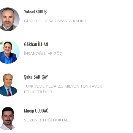
Yüksel KÖKÜŞ
GÜÇLÜ OLURSAK AYAKTA KALIRIZ!..
Gökhan İLHAN
İNSANOĞLU VE GÖÇ
Şakir SARIÇAY
TÜRKİYE’DE YILDA 2,3 MİLYON TON TAVUK
ETİ ÜRETİLİYOR
Mucip ULUDAĞ
SÖZÜN BİTTİĞİ NOKTA!..