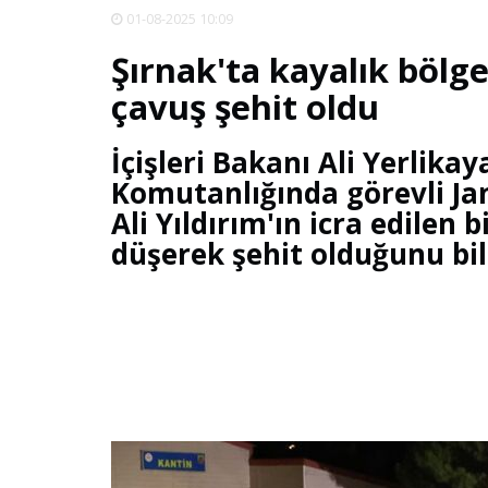
01-08-2025 10:09
Şırnak'ta kayalık böl
çavuş şehit oldu
İçişleri Bakanı Ali Yerlika
Komutanlığında görevli 
Ali Yıldırım'ın icra edilen
düşerek şehit olduğunu bil