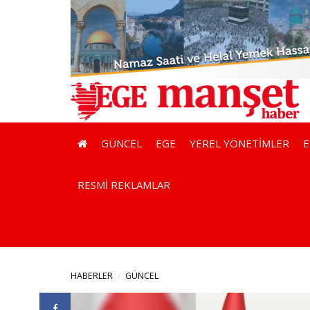
GÜNCEL
EGE
YEREL YÖNETİMLER
RESMİ REKLAMLAR
HABERLER
GÜNCEL