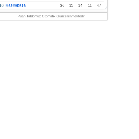
Kasımpaşa
10
36
11
14
11
47
Konyaspor
11
36
13
7
16
46
Puan Tablomuz Otomatik Güncellenmektedir.
Gazişehir Gaziantep FK
12
36
12
9
15
45
Alanyaspor
13
36
12
9
15
45
Kayserispor
14
36
11
12
13
45
Antalyaspor
15
36
12
8
16
44
Bodrumspor
16
36
9
10
17
37
Sivasspor
17
36
9
8
19
35
Hatayspor
18
36
6
8
22
26
Adana Demirspor
19
36
3
5
28
14