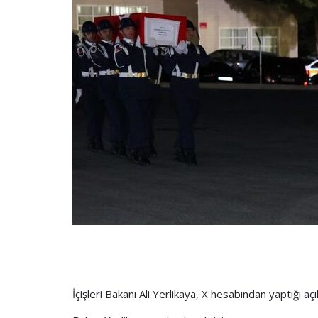
İçişleri Bakanı Ali Yerlikaya, X hesabından yaptığı aç