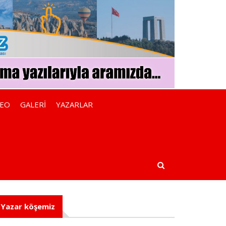
DEO
GALERİ
YAZARLAR
Yazar köşemiz