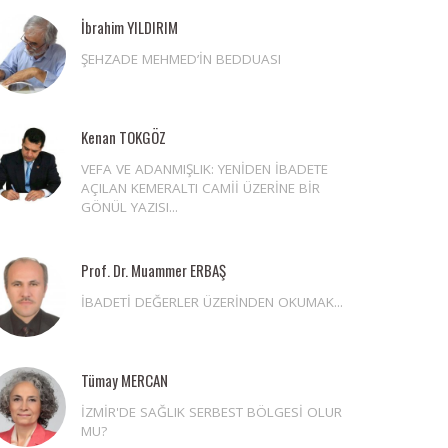
İbrahim YILDIRIM
ŞEHZADE MEHMED’İN BEDDUASI
Kenan TOKGÖZ
VEFA VE ADANMIŞLIK: YENİDEN İBADETE
AÇILAN KEMERALTI CAMİİ ÜZERİNE BİR
GÖNÜL YAZISI...
Prof. Dr. Muammer ERBAŞ
İBADETİ DEĞERLER ÜZERİNDEN OKUMAK...
Tümay MERCAN
İZMİR'DE SAĞLIK SERBEST BÖLGESİ OLUR
MU?