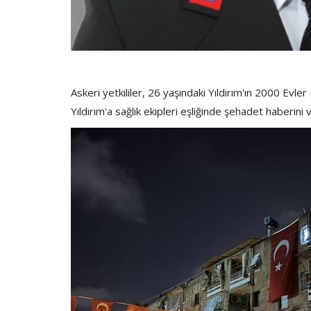
Askeri yetkililer, 26 yaşındaki Yıldırım'ın 2000 Evl
Yıldırım'a sağlık ekipleri eşliğinde şehadet haberini v