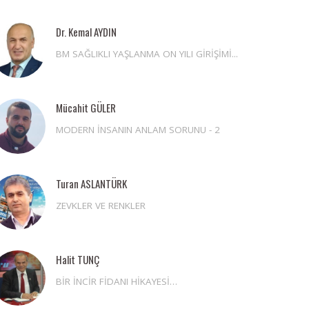
Dr. Kemal AYDIN
BM SAĞLIKLI YAŞLANMA ON YILI GİRİŞİMİ...
Mücahit GÜLER
MODERN İNSANIN ANLAM SORUNU - 2
Turan ASLANTÜRK
ZEVKLER VE RENKLER
Halit TUNÇ
BİR İNCİR FİDANI HİKAYESİ…