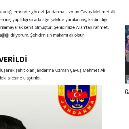
omutanlığı emrinde görevli Jandarma Uzman Çavuş Mehmet Ali
 iniş yapıldığı sırada ağır şekilde yaralanmış, kaldırıldığı
lamayarak şehit olmuştur. Şehidimize Allah'tan rahmet,
ğlığı diliyorum. Şehidimizin makamı ali olsun."
VERİLDİ
an düşerek şehit olan Jandarma Uzman Çavuş Mehmet Ali
i ailesine ulaştırıldı.
İZMİR
GAZETECİ KENAN TOKGÖZ’E 25. YIL BERATI…
İl