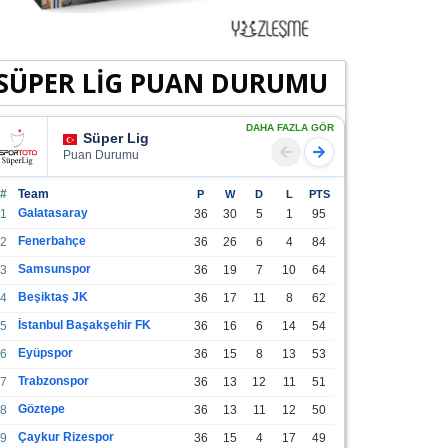
SÜPER LİG PUAN DURUMU
DAHA FAZLA GÖR
Süper Lig
Puan Durumu
#
Team
P
W
D
L
PTS
Galatasaray
1
36
30
5
1
95
Fenerbahçe
2
36
26
6
4
84
Samsunspor
3
36
19
7
10
64
Beşiktaş JK
4
36
17
11
8
62
İstanbul Başakşehir FK
5
36
16
6
14
54
Eyüpspor
6
36
15
8
13
53
Trabzonspor
7
36
13
12
11
51
Göztepe
8
36
13
11
12
50
Çaykur Rizespor
9
36
15
4
17
49