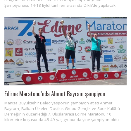
Şampiyonası, 14-18 Eylül tarihleri arasında Dikili’de yapılacak.
Edirne Maratonu’nda Ahmet Bayram şampiyon
​​​​​​​Manisa Büyükşehir Belediyespor’un şampiyon atleti Ahmet
Bayram, Balkan Ülkeleri Dostluk Grubu Gençlik ve Spor Kulübü
Derneği’nin düzenlediği 7. Uluslararası Edirne Maratonu 10
kilometre koşusunda 45-49 yaş grubunda yine şampiyon oldu.