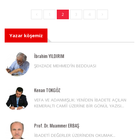
1
2
3
4
Yazar köşemiz
İbrahim YILDIRIM
ŞEHZADE MEHMED’İN BEDDUASI
Kenan TOKGÖZ
VEFA VE ADANMIŞLIK: YENİDEN İBADETE AÇILAN
KEMERALTI CAMİİ ÜZERİNE BİR GÖNÜL YAZISI...
Prof. Dr. Muammer ERBAŞ
İBADETİ DEĞERLER ÜZERİNDEN OKUMAK...