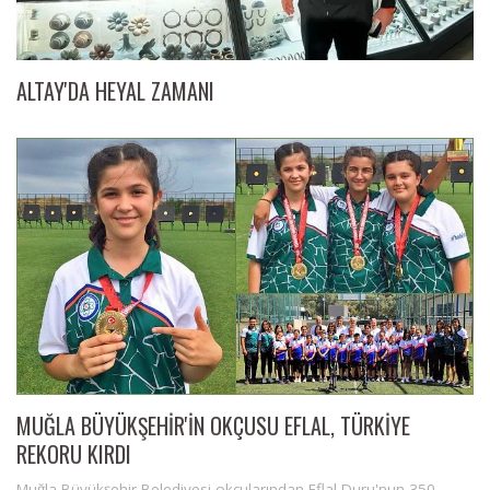
ALTAY'DA HEYAL ZAMANI
MUĞLA BÜYÜKŞEHİR'İN OKÇUSU EFLAL, TÜRKİYE
REKORU KIRDI
Muğla Büyükşehir Belediyesi okçularından Eflal Duru'nun 350