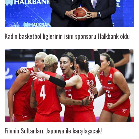
SPOR
DÜNYA
Kadın basketbol liglerinin isim sponsoru Halkbank oldu
VİDEO
GALERİ
YAZARLAR
RESMİ
REKLAMLAR
Filenin Sultanları, Japonya ile karşılaşacak!