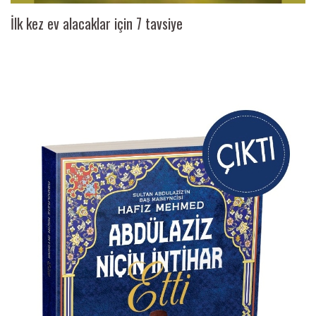
İlk kez ev alacaklar için 7 tavsiye
Ai