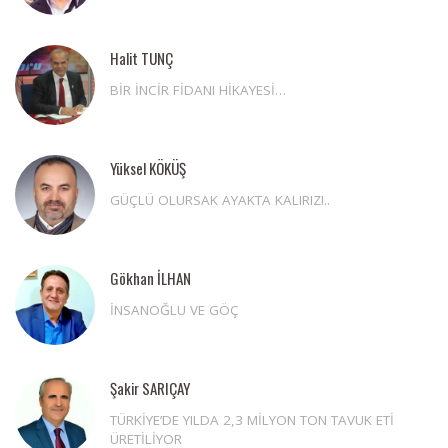
Halit TUNÇ
BİR İNCİR FİDANI HİKAYESİ…
Yüksel KÖKÜŞ
GÜÇLÜ OLURSAK AYAKTA KALIRIZ!..
Gökhan İLHAN
İNSANOĞLU VE GÖÇ
Şakir SARIÇAY
TÜRKİYE’DE YILDA 2,3 MİLYON TON TAVUK ETİ
ÜRETİLİYOR