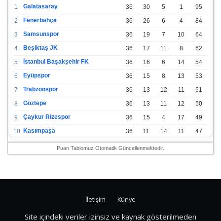
Galatasaray
1
36
30
5
1
95
Fenerbahçe
2
36
26
6
4
84
Samsunspor
3
36
19
7
10
64
Beşiktaş JK
4
36
17
11
8
62
İstanbul Başakşehir FK
5
36
16
6
14
54
Eyüpspor
6
36
15
8
13
53
Trabzonspor
7
36
13
12
11
51
Göztepe
8
36
13
11
12
50
Çaykur Rizespor
9
36
15
4
17
49
Kasımpaşa
10
36
11
14
11
47
Konyaspor
11
36
13
7
16
46
Puan Tablomuz Otomatik Güncellenmektedir.
Gazişehir Gaziantep FK
12
36
12
9
15
45
Alanyaspor
13
36
12
9
15
45
Kayserispor
14
36
11
12
13
45
İletişim
Künye
Antalyaspor
15
36
12
8
16
44
Bodrumspor
16
36
9
10
17
37
Site içindeki veriler izinsiz ve kaynak gösterilmeden