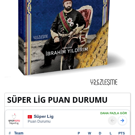
SÜPER LİG PUAN DURUMU
DAHA FAZLA GÖR
Süper Lig
Puan Durumu
#
Team
P
W
D
L
PTS