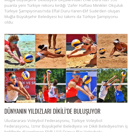
puanla yeni Türkiye rekoru kırdığı 'Zafer Haftası Minikler Okçuluk
Türkiye Şampiyonası'nda Eflal Duru-Yaren-Elif Sude’den oluşan
Muğla Büyükşehir Belediyesi kız takımı da Türkiye Şampiyonu
oldu.
DÜNYANIN YILDIZLARI DİKİLİ’DE BULUŞUYOR
​​​​​​​Uluslararası Voleybol Federasyonu, Türkiye Voleybol
Federasyonu, İzmir Büyükşehir Belediyesi ve Dikili Belediyesi’nin iş
birliğinde düzenlenen FIVB U19 Dünya Plaj Voleybolu