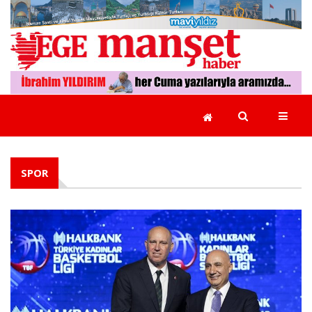
GÜNCEL
EGE
YEREL
YÖNETİMLER
SPOR
EKONOMİ
POLİTİKA
RÖPORTAJLAR