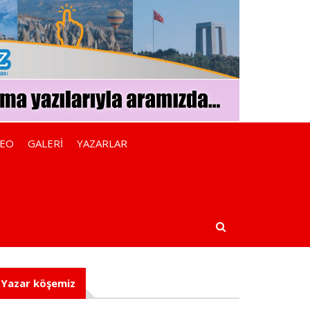
DEO
GALERİ
YAZARLAR
Yazar köşemiz