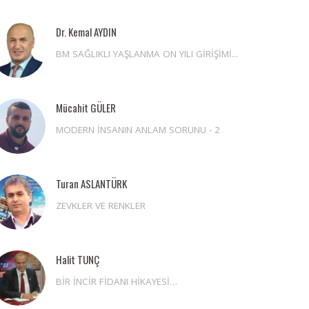
Dr. Kemal AYDIN
BM SAĞLIKLI YAŞLANMA ON YILI GİRİŞİMİ...
Mücahit GÜLER
MODERN İNSANIN ANLAM SORUNU - 2
Turan ASLANTÜRK
ZEVKLER VE RENKLER
Halit TUNÇ
BİR İNCİR FİDANI HİKAYESİ…