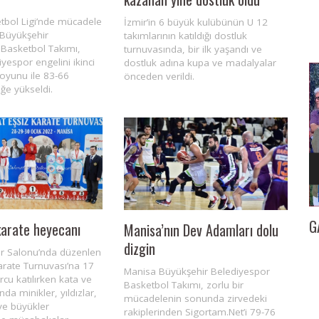
tbol Ligi’nde mücadele
İzmir’in 6 büyük kulübünün U 12
Büyükşehir
takımlarının katıldığı dostluk
 Basketbol Takımı,
turnuvasında, bir ilk yaşandı ve
yespor engelini ikinci
dostluk adına kupa ve madalyalar
i oyunu ile 83-66
önceden verildi.
iğe yükseldi.
İZMİR
GAZETECİ KENAN TOKGÖZ’E 25. YIL BERATI…
İl
karate heyecanı
Manisa’nın Dev Adamları dolu
dizgin
r Salonu’nda düzenlen
arate Turnuvası’na 17
Manisa Büyükşehir Belediyespor
cu katılırken kata ve
Basketbol Takımı, zorlu bir
nda minikler, yıldızlar,
mücadelenin sonunda zirvedeki
ve büyükler
rakiplerinden Sigortam.Net’i 79-76