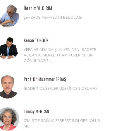
İbrahim YILDIRIM
ŞEHZADE MEHMED’İN BEDDUASI
Kenan TOKGÖZ
VEFA VE ADANMIŞLIK: YENİDEN İBADETE
AÇILAN KEMERALTI CAMİİ ÜZERİNE BİR
GÖNÜL YAZISI...
Prof. Dr. Muammer ERBAŞ
İBADETİ DEĞERLER ÜZERİNDEN OKUMAK...
Tümay MERCAN
İZMİR'DE SAĞLIK SERBEST BÖLGESİ OLUR
MU?