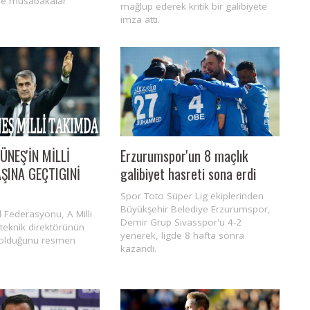
nde müsabakalar
mağlup ederek kritik bir galibiyete
imza attı.
ÜNEŞ'İN MİLLİ
Erzurumspor'un 8 maçlık
ŞINA GEÇTIGINİ
galibiyet hasreti sona erdi
Spor Toto Süper Lig ekiplerinden
Büyükşehir Belediye Erzurumspor,
l Federasyonu, A Milli
Demir Grup Sivasspor'u 4-2
 teknik direktörünün
yenerek, ligde 8 hafta sonra
 olduğunu resmen
kazandı.