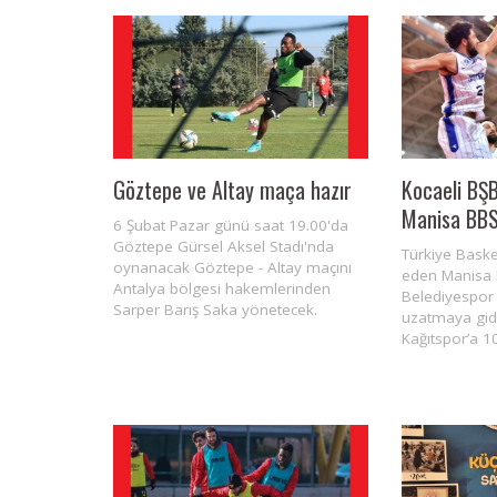
Göztepe ve Altay maça hazır
Kocaeli BŞB
Manisa BBS
6 Şubat Pazar günü saat 19.00'da
Göztepe Gürsel Aksel Stadı'nda
Türkiye Baske
oynanacak Göztepe - Altay maçını
eden Manisa 
Antalya bölgesi hakemlerinden
Belediyespor 
Sarper Barış Saka yönetecek.
uzatmaya gid
Kağıtspor’a 1