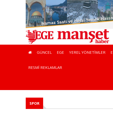
GÜNCEL
EGE
YEREL YÖNETİMLER
RESMİ REKLAMLAR
SPOR