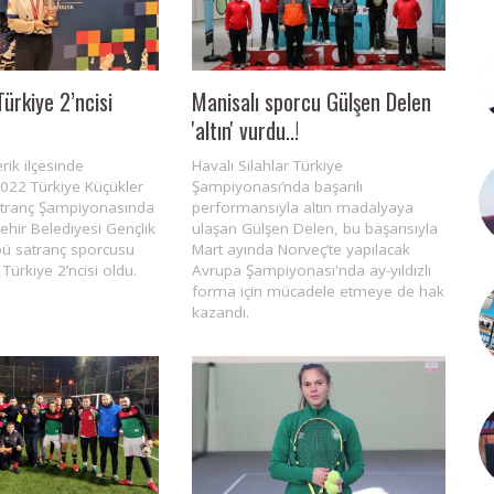
ürkiye 2’ncisi
Manisalı sporcu Gülşen Delen
'altın' vurdu..!
rik ilçesinde
Havalı Silahlar Türkiye
022 Türkiye Küçükler
Şampiyonası’nda başarılı
Satranç Şampiyonasında
performansıyla altın madalyaya
hir Belediyesi Gençlik
ulaşan Gülşen Delen, bu başarısıyla
bü satranç sporcusu
Mart ayında Norveç’te yapılacak
Türkiye 2’ncisi oldu.
Avrupa Şampiyonası'nda ay-yıldızlı
forma için mücadele etmeye de hak
kazandı.