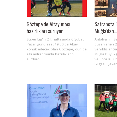
Göztepe'de Altay maçı
Satrançta T
hazırlıkları sürüyor
Muğla'dan...
Süper Lig'in 24. haftasında 6 Şubat
Antalya'nın Se
Pazar günü saat 19.00'da Altay'ı
düzenlenen 2
konuk edecek olan Göztepe, dün de
ve Yıldızlar 
sıkı antrenmanla hazırlıklarını
Muğla Büyükşe
sürdürdü.
ve Spor Kulü
Bilgesu Şeker 