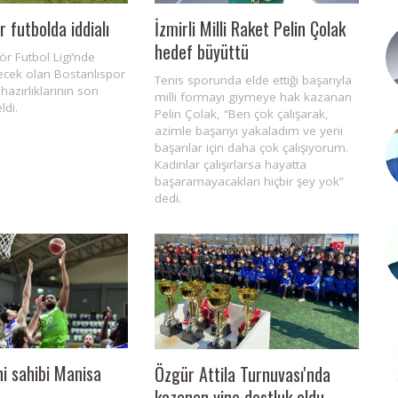
İzmirli Milli Raket Pelin Çolak
r futbolda iddialı
hedef büyüttü
ör Futbol Ligi’nde
cek olan Bostanlıspor
Tenis sporunda elde ettiği başarıyla
 hazırlıklarının son
milli formayı giymeye hak kazanan
ldi.
Pelin Çolak, “Ben çok çalışarak,
azimle başarıyı yakaladım ve yeni
başarılar için daha çok çalışıyorum.
Kadınlar çalışırlarsa hayatta
başaramayacakları hiçbir şey yok”
dedi.
ni sahibi Manisa
Özgür Attila Turnuvası'nda
kazanan yine dostluk oldu