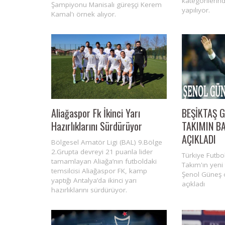
kategorileri
Şampiyonu Manisalı güreşçi Kerem
yapılıyor.
Kamal'ı örnek alıyor.
Aliağaspor Fk İkinci Yarı
BEŞİKTAŞ G
Hazırlıklarını Sürdürüyor
TAKIMIN BA
AÇIKLADI
Bölgesel Amatör Ligi (BAL) 9.Bölge
2.Grupta devreyi 21 puanla lider
Türkiye Futbo
tamamlayan Aliağa’nın futboldaki
Takım'ın yeni
temsilcisi Aliağaspor FK, kamp
Şenol Güneş
yaptığı Antalya’da ikinci yarı
açıkladı
hazırlıklarını sürdürüyor.