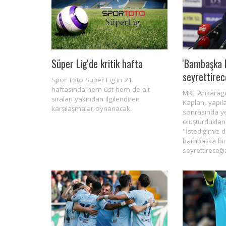
Süper Lig'de kritik hafta
'Bambaşka 
seyrettirec
Spor Toto Süper Lig'in 21.
haftasında hem üst hem de alt
MKE Ankaragü
sıraları yakından ilgilendiren
Kaplan, yapıl
karşılaşmalar oynanacak.
sonrasında ye
oluşturdukları
"İstediğimiz 
bambaşka bi
seyrettireceği