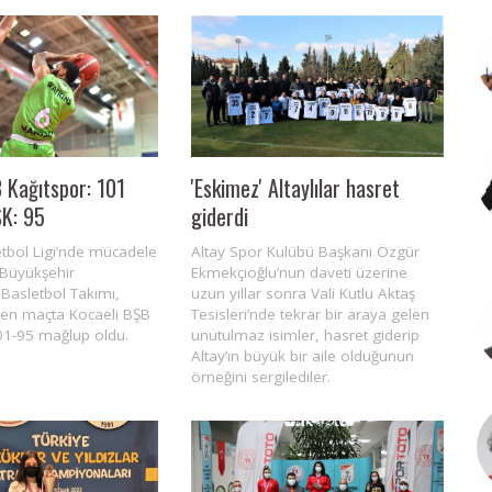
 Kağıtspor: 101
'Eskimez' Altaylılar hasret
K: 95
giderdi
tbol Ligi’nde mücadele
Altay Spor Kulübü Başkanı Özgür
Büyükşehir
Ekmekçioğlu’nun daveti üzerine
Basletbol Takımı,
uzun yıllar sonra Vali Kutlu Aktaş
en maçta Kocaeli BŞB
Tesisleri’nde tekrar bir araya gelen
01-95 mağlup oldu.
unutulmaz isimler, hasret giderip
Altay’ın büyük bir aile olduğunun
örneğini sergilediler.