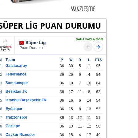
SÜPER LİG PUAN DURUMU
DAHA FAZLA GÖR
Süper Lig
Puan Durumu
#
Team
P
W
D
L
PTS
Galatasaray
1
36
30
5
1
95
Fenerbahçe
2
36
26
6
4
84
Samsunspor
3
36
19
7
10
64
Beşiktaş JK
4
36
17
11
8
62
İstanbul Başakşehir FK
5
36
16
6
14
54
Eyüpspor
6
36
15
8
13
53
Trabzonspor
7
36
13
12
11
51
Göztepe
8
36
13
11
12
50
Çaykur Rizespor
9
36
15
4
17
49