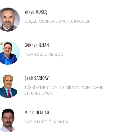
Yüksel KÖKÜŞ
GÜÇLÜ OLURSAK AYAKTA KALIRIZ!..
Gökhan İLHAN
İNSANOĞLU VE GÖÇ
Şakir SARIÇAY
TÜRKİYE’DE YILDA 2,3 MİLYON TON TAVUK
ETİ ÜRETİLİYOR
Mucip ULUDAĞ
SÖZÜN BİTTİĞİ NOKTA!..