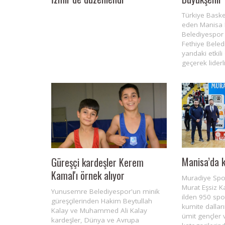
Türkiye Baske
eden Manisa 
Belediyespor
Fethiye Beledi
yarıdaki etkil
geçerek liderl
ARAŞTIRMACILARININ
MAVİ YILDIZ TURİZM VE HAZIR TUR’A 
Manisa’da 
Güreşçi kardeşler Kerem
TURİZM FUARI’NDA BÜYÜK İLGİ
Kamal'ı örnek alıyor
Muradiye Spo
Murat Eşsiz K
Yunusemre Belediyespor'un minik
ilden 950 spor
güreşçilerinden Hakim Beytullah
kumite dalları
Kalay ve Muhammed Ali Kalay
ümit gençler 
kardeşler, Dünya ve Avrupa