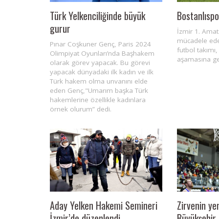
Türk Yelkenciliğinde büyük
Bostanlıspo
gurur
İzmir 1. Amat
mücadele ede
Pınar Coşkuner Genç, Paris 2024
futbol takımı,
Olimpiyat Oyunları’nda Başhakem
aşamasına ge
olarak görev yapacak. Bu görevi
yapacak dünyadaki ilk kadın ve ilk
Türk hakem olma unvanını elde
eden Genç,"Umarım başka Türk
hakemlerine özellikle kadınlara
örnek olurum” dedi.
Aday Yelken Hakemi Semineri
Zirvenin ye
İzmir’de düzenlendi
Büyükşehir