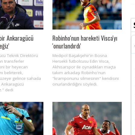
bir Ankaragücü
Robinho'nun hareketi Visca'yı
eğiz'
'onurlandırdı'
cü Teknik Direktörü
Medipol Başakşehir'in Bosna
an transferler
Hersekli futbolcusu Edin Visca,
ni bir heyecan
Akhisarspor ile oynadıkları maçta
nı belirterek,
takım arkadaşı Robinho'nun
düzeye gelince sahada
"kramponunu silmesinin" kendisini
r Ankaragücü
onurlandırdığını söyledi.
z." dedi