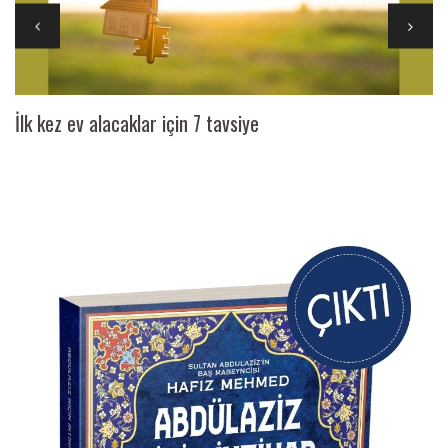
İlk kez ev alacaklar için 7 tavsiye
Ai