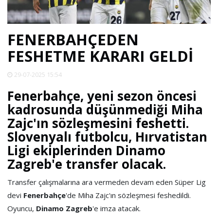
SPOR
FENERBAHÇEDEN
DÜNYA
FESHETME KARARI GELDİ
VİDEO
29-07-2025 15:54
Fenerbahçe, yeni sezon öncesi
GALERİ
kadrosunda düşünmediği Miha
Zajc'ın sözleşmesini feshetti.
YAZARLAR
Slovenyalı futbolcu, Hırvatistan
Ligi ekiplerinden Dinamo
RESMİ
Zagreb'e transfer olacak.
REKLAMLAR
Transfer çalışmalarına ara vermeden devam eden Süper Lig
devi
Fenerbahçe
'de Miha Zajc'ın sözleşmesi feshedildi.
Oyuncu,
Dinamo Zagreb
'e imza atacak.