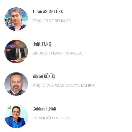
Turan ASLANTÜRK
ZEVKLER VE RENKLER
Halit TUNÇ
BİR İNCİR FİDANI HİKAYESİ…
Yüksel KÖKÜŞ
GÜÇLÜ OLURSAK AYAKTA KALIRIZ!..
Gökhan İLHAN
İNSANOĞLU VE GÖÇ