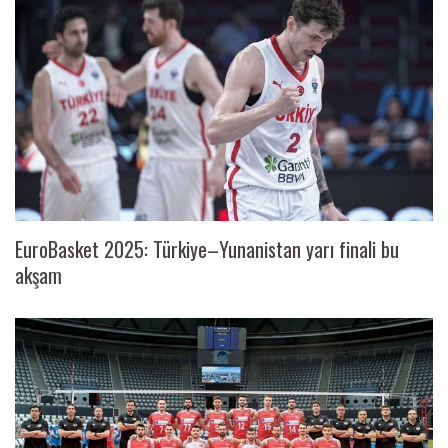
EuroBasket 2025: Türkiye–Yunanistan yarı finali bu
akşam