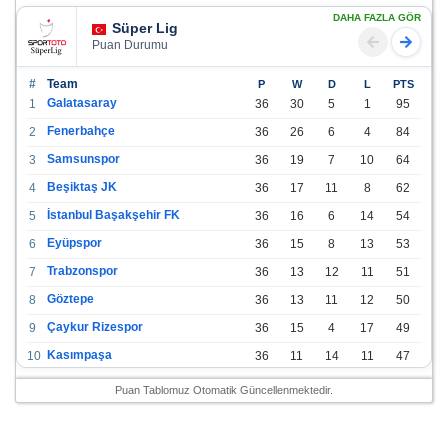
DAHA FAZLA GÖR
Süper Lig
Puan Durumu
#
Team
P
W
D
L
PTS
Galatasaray
1
36
30
5
1
95
Fenerbahçe
2
36
26
6
4
84
Samsunspor
3
36
19
7
10
64
Beşiktaş JK
4
36
17
11
8
62
İstanbul Başakşehir FK
5
36
16
6
14
54
Eyüpspor
6
36
15
8
13
53
Trabzonspor
7
36
13
12
11
51
Göztepe
8
36
13
11
12
50
Çaykur Rizespor
9
36
15
4
17
49
Kasımpaşa
10
36
11
14
11
47
Konyaspor
11
36
13
7
16
46
Puan Tablomuz Otomatik Güncellenmektedir.
Gazişehir Gaziantep FK
12
36
12
9
15
45
Alanyaspor
13
36
12
9
15
45