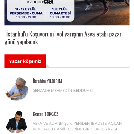
"İstanbul'u Koşuyorum" yol yarışının Asya etabı pazar
günü yapılacak
Yazar köşemiz
İbrahim YILDIRIM
ŞEHZADE MEHMED’İN BEDDUASI
Kenan TOKGÖZ
VEFA VE ADANMIŞLIK: YENİDEN İBADETE AÇILAN
KEMERALTI CAMİİ ÜZERİNE BİR GÖNÜL YAZISI...