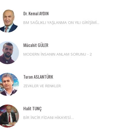
Dr. Kemal AYDIN
BM SAĞLIKLI YAŞLANMA ON YILI GİRİŞİMİ...
Mücahit GÜLER
MODERN İNSANIN ANLAM SORUNU - 2
Turan ASLANTÜRK
ZEVKLER VE RENKLER
Halit TUNÇ
BİR İNCİR FİDANI HİKAYESİ…