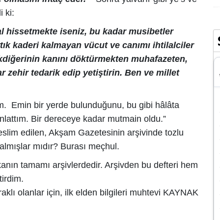
 ki:
al hissetmekte iseniz, bu kadar musibetler
k kaderi kalmayan vücut ve canımı ihtilalciler
kdiğerinin kanını döktürmekten muhafazeten,
r zehir tedarik edip yetiştirin. Ben ve millet
ştım. Emin bir yerde bulunduğunu, bu gibi hâlâta
nlattım. Bir dereceye kadar mutmain oldu.”
 teslim edilen, Akşam Gazetesinin arşivinde tozlu
 almışlar mıdır? Burası meçhul.
anın tamamı arşivlerdedir. Arşivden bu defteri hem
irdim.
lı olanlar için, ilk elden bilgileri muhtevi KAYNAK