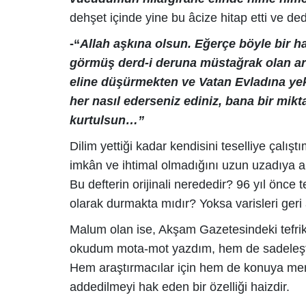
dehşet içinde yine bu âcize hitap etti ve dedi
-“
Allah aşkına olsun. Eğerçe böyle bir h
görmüş derd-i deruna müstağrak olan artı
eline düşürmekten ve Vatan Evladına ye
her nasıl ederseniz ediniz, bana bir mikta
kurtulsun…”
Dilim yettiği kadar kendisini teselliye çalı
imkân ve ihtimal olmadığını uzun uzadıya a
Bu defterin orijinali nerededir? 96 yıl önce
olarak durmakta mıdır? Yoksa varisleri geri
Malum olan ise, Akşam Gazetesindeki tefrik
okudum mota-mot yazdım, hem de sadeleşt
Hem araştırmacılar için hem de konuya merak
addedilmeyi hak eden bir özelliği haizdir.