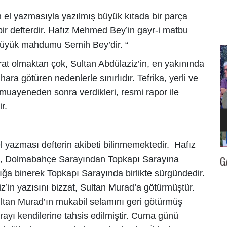
 el yazmasıyla yazılmış büyük kıtada bir parça
bir defterdir. Hafız Mehmed Bey’in gayr-i matbu
 büyük mahdumu Semih Bey’dir. “
rat olmaktan çok, Sultan Abdülaziz’in, en yakınında
ra götüren nedenlerle sınırlıdır. Tefrika, yerli ve
muayeneden sonra verdikleri, resmi rapor ile
r.
l yazması defterin akibeti bilinmemektedir. Hafız
İZMİR
GAZETECİ KENAN TOKGÖZ’E 25. YIL BERATI…
İl
ı, Dolmabahçe Sarayından Topkapı Sarayına
yığa binerek Topkapı Sarayında birlikte sürgündedir.
z’in yazısını bizzat, Sultan Murad’a götürmüştür.
ltan Murad’ın mukabil selamını geri götürmüş
Sarayı kendilerine tahsis edilmiştir. Cuma günü