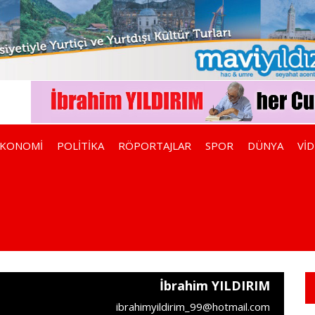
EKONOMİ
POLİTİKA
RÖPORTAJLAR
SPOR
DÜNYA
Vİ
İbrahim YILDIRIM
ibrahimyildirim_99@hotmail.com