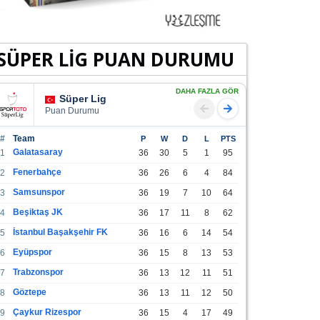
SÜPER LİG PUAN DURUMU
DAHA FAZLA GÖR
Süper Lig
Puan Durumu
#
Team
P
W
D
L
PTS
Galatasaray
1
36
30
5
1
95
Fenerbahçe
2
36
26
6
4
84
Samsunspor
3
36
19
7
10
64
Beşiktaş JK
4
36
17
11
8
62
İstanbul Başakşehir FK
5
36
16
6
14
54
Eyüpspor
6
36
15
8
13
53
Trabzonspor
7
36
13
12
11
51
Göztepe
8
36
13
11
12
50
Çaykur Rizespor
9
36
15
4
17
49