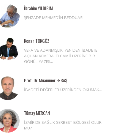
İbrahim YILDIRIM
ŞEHZADE MEHMED’İN BEDDUASI
Kenan TOKGÖZ
VEFA VE ADANMIŞLIK: YENİDEN İBADETE
AÇILAN KEMERALTI CAMİİ ÜZERİNE BİR
GÖNÜL YAZISI...
Prof. Dr. Muammer ERBAŞ
İBADETİ DEĞERLER ÜZERİNDEN OKUMAK...
Tümay MERCAN
İZMİR'DE SAĞLIK SERBEST BÖLGESİ OLUR
MU?