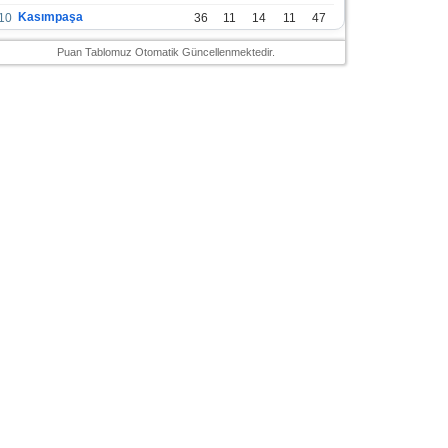
Kasımpaşa
10
36
11
14
11
47
Konyaspor
11
36
13
7
16
46
Puan Tablomuz Otomatik Güncellenmektedir.
Gazişehir Gaziantep FK
12
36
12
9
15
45
Alanyaspor
13
36
12
9
15
45
Kayserispor
14
36
11
12
13
45
Antalyaspor
15
36
12
8
16
44
Bodrumspor
16
36
9
10
17
37
Sivasspor
17
36
9
8
19
35
Hatayspor
18
36
6
8
22
26
Adana Demirspor
19
36
3
5
28
14