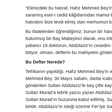
“Elimizdeki bu hatırat, Hafız Mehmed Bey’in
sararmış eser-i cedid kâğıtlarından mamul 
hatıratını bize tevdi etmiş olan merhumun
Bu ifadelerden öğrendiğimiz; bunun bir hatı
bulunmuş bir Baş Mabeyinci olarak, onu intiha
yabancı 19 doktorun, Abdülaziz’in cesedini 
bitiyor, olması, defterin bu mahiyetini gösteri
Bu Defter Nerede?
Tefrikanın yapıldığı, Hafız Mehmed Bey’in e
ARAŞTIRMACILARININ
MAVİ YILDIZ TURİZM VE HAZIR TUR’A 
Mehmed Bey, 30 Mayıs sabahı, darbe icab
TURİZM FUARI’NDA BÜYÜK İLGİ
gönderilen Sultan Abdülaziz’le beş çifte ka
Sultan Murad’a tebrik yazısı yazan Abdülazi
Sultan Murad’ın huzuruna kabul edilmiş, Su
biridir. Abdülaziz’in isteği üzerine Fer’iye 