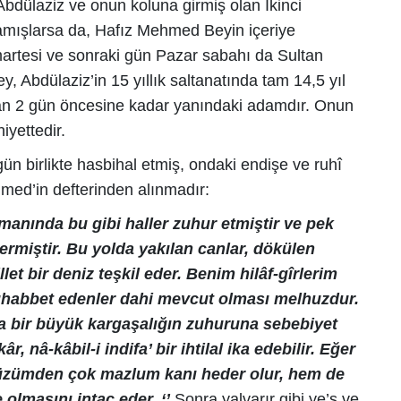
Abdülaziz ve onun koluna girmiş olan İkinci
amışlarsa da, Hafız Mehmed Beyin içeriye
artesi ve sonraki gün Pazar sabahı da Sultan
y, Abdülaziz’in 15 yıllık saltanatında tam 14,5 yıl
an 2 gün öncesine kadar yanındaki adamdır. Onun
iyettedir.
ün birlikte hasbihal etmiş, ondaki endişe ve ruhî
med’in defterinden alınmadır:
manında bu gibi haller zuhur etmiştir ve pek
ermiştir. Bu yolda yakılan canlar, dökülen
let bir deniz teşkil eder. Benim hilâf-gîrlerim
uhabbet edenler dahi mevcut olması melhuzdur.
eâla bir büyük kargaşalığın zuhuruna sebebiyet
nâ-kâbil-i indifa’ bir ihtilal ika edebilir. Eğer
yüzümden çok mazlum kanı heder olur, hem de
lmasını intaç eder. ‘’
Sonra yalvarır gibi ye’s ve