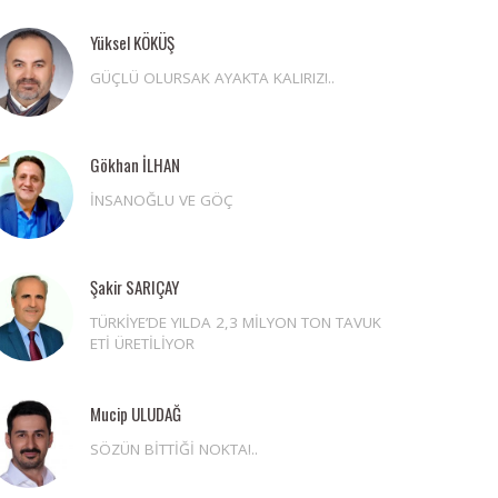
Yüksel KÖKÜŞ
GÜÇLÜ OLURSAK AYAKTA KALIRIZ!..
Gökhan İLHAN
İNSANOĞLU VE GÖÇ
Şakir SARIÇAY
TÜRKİYE’DE YILDA 2,3 MİLYON TON TAVUK
ETİ ÜRETİLİYOR
Mucip ULUDAĞ
SÖZÜN BİTTİĞİ NOKTA!..