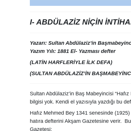
I- ABDÜLAZİZ NİÇİN İNTİHA
Yazarı: Sultan Abdülaziz’in Başmabeyin
Yazım Yılı: 1881 El- Yazması defter
(LATİN HARFLERİYLE İLK DEFA)
(SULTAN ABDÜLAZİZ’İN BAŞMABEYİNCİ
Sultan Abdülaziz’in Baş Mabeyincisi “Hafı
bilgisi yok. Kendi el yazısıyla yazdığı bu deft
Hafız Mehmed Bey 1341 senesinde (1925) d
hatıra defterini Akşam Gazetesine verir. Bu 
Gazetesi: