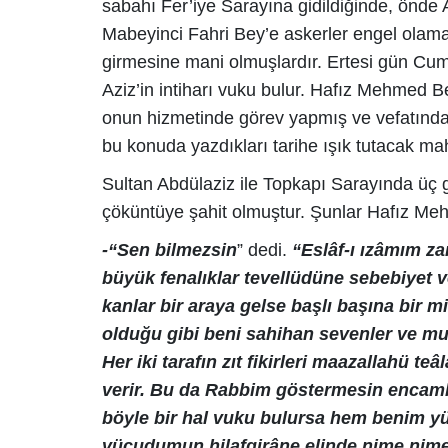
sabahı Fer’iye Sarayına gidildiğinde, önde 
Mabeyinci Fahri Bey’e askerler engel olam
girmesine mani olmuşlardır. Ertesi gün Cum
Aziz’in intiharı vuku bulur. Hafız Mehmed Be
onun hizmetinde görev yapmış ve vefatınd
bu konuda yazdıkları tarihe ışık tutacak mah
Sultan Abdülaziz ile Topkapı Sarayında üç g
çöküntüye şahit olmuştur. Şunlar Hafız Meh
-“Sen bilmezsin
” dedi.
“Eslâf-ı ızâmım za
büyük fenalıklar tevellüdüne sebebiyet v
kanlar bir araya gelse başlı başına bir mil
olduğu gibi beni sahihan sevenler ve m
Her iki tarafın zıt fikirleri maazallahü t
verir. Bu da Rabbim göstermesin encamkâr, 
böyle bir hal vuku bulursa hem benim 
vücudumun hilafgirâne elinde nime nime o