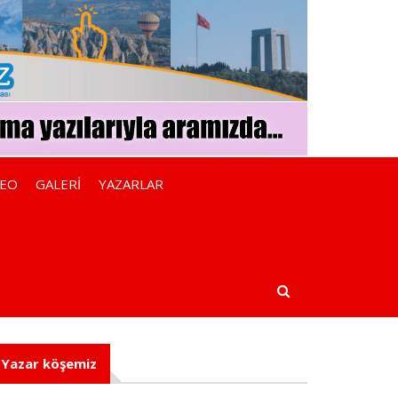
DEO
GALERİ
YAZARLAR
Yazar köşemiz