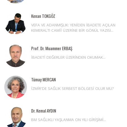
Kenan TOKGÖZ
VEFA VE ADANMIŞLIK: YENİDEN İBADETE AÇILAN
KEMERALTI CAMİİ ÜZERİNE BİR GÖNÜL YAZISI...
Prof. Dr. Muammer ERBAŞ
İBADETİ DEĞERLER ÜZERİNDEN OKUMAK...
Tümay MERCAN
İZMİR'DE SAĞLIK SERBEST BÖLGESİ OLUR MU?
Dr. Kemal AYDIN
BM SAĞLIKLI YAŞLANMA ON YILI GİRİŞİMİ...