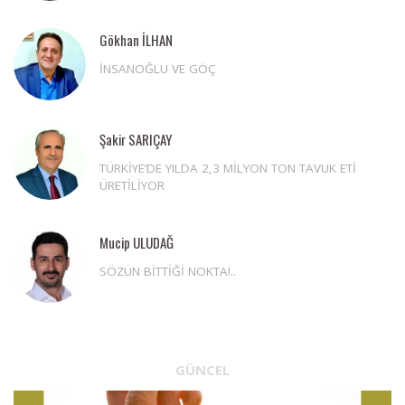
Gökhan İLHAN
İNSANOĞLU VE GÖÇ
Şakir SARIÇAY
TÜRKİYE’DE YILDA 2,3 MİLYON TON TAVUK ETİ
ÜRETİLİYOR
Mucip ULUDAĞ
SÖZÜN BİTTİĞİ NOKTA!..
GÜNCEL