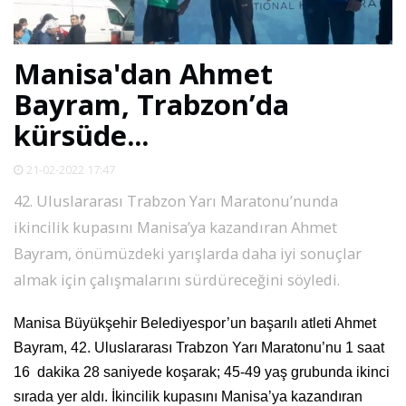
SPOR
Manisa'dan Ahmet
DÜNYA
Bayram, Trabzon’da
kürsüde...
VİDEO
21-02-2022 17:47
GALERİ
42. Uluslararası Trabzon Yarı Maratonu’nunda
ikincilik kupasını Manisa’ya kazandıran Ahmet
YAZARLAR
Bayram, önümüzdeki yarışlarda daha iyi sonuçlar
almak için çalışmalarını sürdüreceğini söyledi.
RESMİ
REKLAMLAR
Manisa Büyükşehir Belediyespor’un başarılı atleti Ahmet
Bayram, 42. Uluslararası Trabzon Yarı Maratonu’nu 1 saat
16
dakika 28 saniyede koşarak; 45-49 yaş grubunda ikinci
sırada yer aldı. İkincilik kupasını Manisa’ya kazandıran