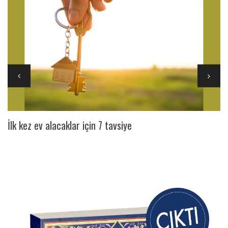
İlk kez ev alacaklar için 7 tavsiye
Ai