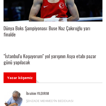
Dünya Boks Şampiyonası: Buse Naz Çakıroğlu yarı
finalde
"İstanbul'u Koşuyorum" yol yarışının Asya etabı pazar
günü yapılacak
Yazar köşemiz
İbrahim YILDIRIM
ŞEHZADE MEHMED’İN BEDDUASI