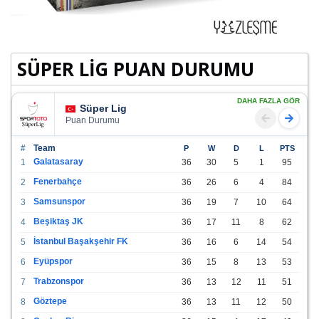
SÜPER LİG PUAN DURUMU
DAHA FAZLA GÖR
Süper Lig
Puan Durumu
#
Team
P
W
D
L
PTS
Galatasaray
1
36
30
5
1
95
Fenerbahçe
2
36
26
6
4
84
Samsunspor
3
36
19
7
10
64
Beşiktaş JK
4
36
17
11
8
62
İstanbul Başakşehir FK
5
36
16
6
14
54
Eyüpspor
6
36
15
8
13
53
Trabzonspor
7
36
13
12
11
51
Göztepe
8
36
13
11
12
50