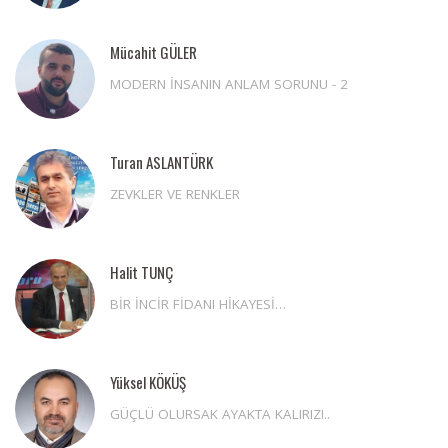
Mücahit GÜLER
MODERN İNSANIN ANLAM SORUNU - 2
Turan ASLANTÜRK
ZEVKLER VE RENKLER
Halit TUNÇ
BİR İNCİR FİDANI HİKAYESİ…
Yüksel KÖKÜŞ
GÜÇLÜ OLURSAK AYAKTA KALIRIZ!..