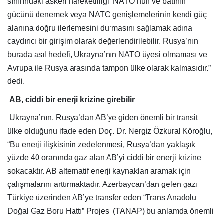
sınırındaki askeri hareketliliği, NATO’nun ve batının
gücünü denemek veya NATO genişlemelerinin kendi güç
alanına doğru ilerlemesini durmasını sağlamak adına
caydırıcı bir girişim olarak değerlendirilebilir. Rusya’nın
burada asıl hedefi, Ukrayna’nın NATO üyesi olmaması ve
Avrupa ile Rusya arasında tampon ülke olarak kalmasıdır.”
dedi.
AB, ciddi bir enerji krizine girebilir
Ukrayna’nın, Rusya’dan AB’ye giden önemli bir transit
ülke olduğunu ifade eden Doç. Dr. Nergiz Özkural Köroğlu,
“Bu enerji ilişkisinin zedelenmesi, Rusya’dan yaklaşık
yüzde 40 oranında gaz alan AB’yi ciddi bir enerji krizine
sokacaktır. AB alternatif enerji kaynakları aramak için
çalışmalarını arttırmaktadır. Azerbaycan’dan gelen gazı
Türkiye üzerinden AB’ye transfer eden “Trans Anadolu
Doğal Gaz Boru Hattı” Projesi (TANAP) bu anlamda önemli