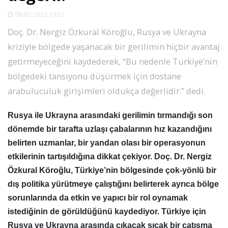
SPOR
08-02-2022 19:52
Doç. Dr. Nergiz Özkural Köroğlu, Rusya ve Ukrayna
DÜNYA
kriziyle bölgede yaşanacak bir gerilimin hiçbir avantaj
getirmeyeceğini kaydederek, “Bu nedenle Türkiye’nin
VİDEO
bölgedeki tansiyonu düşürmek için dostane
arabuluculuk girişimleri oldukça değerlidir.” dedi.
GALERİ
Rusya ile Ukrayna arasındaki gerilimin tırmandığı son
dönemde bir tarafta uzlaşı çabalarının hız kazandığını
YAZARLAR
belirten uzmanlar, bir yandan olası bir operasyonun
etkilerinin tartışıldığına dikkat çekiyor. Doç. Dr. Nergiz
RESMİ
Özkural Köroğlu, Türkiye’nin bölgesinde çok-yönlü bir
REKLAMLAR
dış politika yürütmeye çalıştığını belirterek ayrıca bölge
sorunlarında da etkin ve yapıcı bir rol oynamak
istediğinin de görüldüğünü kaydediyor. Türkiye için
Rusya ve Ukrayna arasında çıkacak sıcak bir çatışma