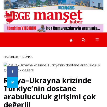
GÜNCEL
EGE
YEREL
YÖNETİMLER
HABERLER
DÜNYA
EKONOMİ
Rusya–Ukrayna krizinde
POLİTİKA
Türkiye’nin dostane
arabuluculuk girişimi çok
RÖPORTAJLAR
değerli!