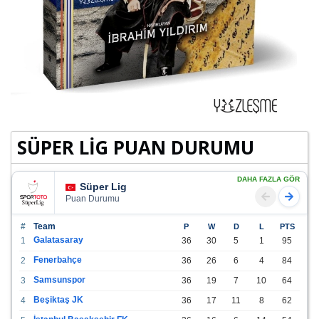
SÜPER LİG PUAN DURUMU
DAHA FAZLA GÖR
Süper Lig
Puan Durumu
#
Team
P
W
D
L
PTS
Galatasaray
1
36
30
5
1
95
Fenerbahçe
2
36
26
6
4
84
Samsunspor
3
36
19
7
10
64
Beşiktaş JK
4
36
17
11
8
62