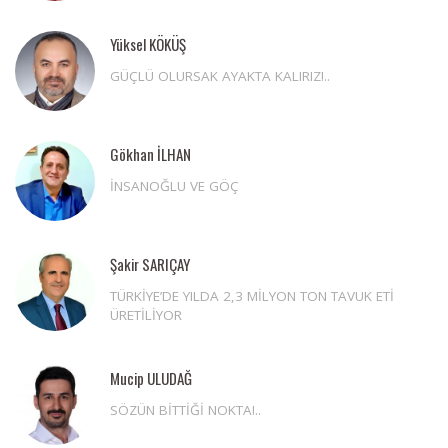
Yüksel KÖKÜŞ
GÜÇLÜ OLURSAK AYAKTA KALIRIZ!..
Gökhan İLHAN
İNSANOĞLU VE GÖÇ
Şakir SARIÇAY
TÜRKİYE’DE YILDA 2,3 MİLYON TON TAVUK ETİ
ÜRETİLİYOR
Mucip ULUDAĞ
SÖZÜN BİTTİĞİ NOKTA!..