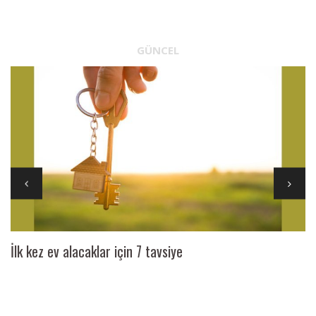
GÜNCEL
İlk kez ev alacaklar için 7 tavsiye
Ai