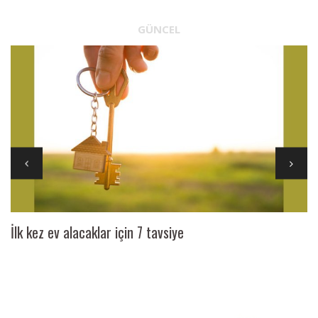
GÜNCEL
İlk kez ev alacaklar için 7 tavsiye
Ai