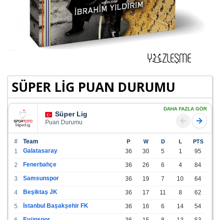
SÜPER LİG PUAN DURUMU
DAHA FAZLA GÖR
Süper Lig
Puan Durumu
#
Team
P
W
D
L
PTS
Galatasaray
1
36
30
5
1
95
Fenerbahçe
2
36
26
6
4
84
Samsunspor
3
36
19
7
10
64
Beşiktaş JK
4
36
17
11
8
62
İstanbul Başakşehir FK
5
36
16
6
14
54
Eyüpspor