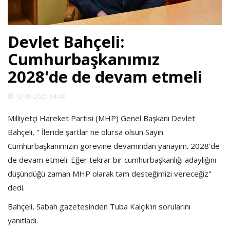
SPOR
Devlet Bahçeli:
DÜNYA
Cumhurbaşkanımız
2028'de de devam etmeli
VİDEO
12-09-2025 14:40
GALERİ
Milliyetçi Hareket Partisi (MHP) Genel Başkanı Devlet
Bahçeli, " İleride şartlar ne olursa olsun Sayın
YAZARLAR
Cumhurbaşkanımızın görevine devamından yanayım. 2028'de
de devam etmeli. Eğer tekrar bir cumhurbaşkanlığı adaylığını
RESMİ
düşündüğü zaman MHP olarak tam desteğimizi vereceğiz"
REKLAMLAR
dedi.
Bahçeli, Sabah gazetesinden Tuba Kalçık'ın sorularını
yanıtladı.