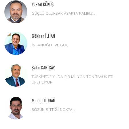
Yüksel KÖKÜŞ
GÜÇLÜ OLURSAK AYAKTA KALIRIZ!..
Gökhan İLHAN
İNSANOĞLU VE GÖÇ
Şakir SARIÇAY
TÜRKİYE’DE YILDA 2,3 MİLYON TON TAVUK ETİ
ÜRETİLİYOR
Mucip ULUDAĞ
SÖZÜN BİTTİĞİ NOKTA!..