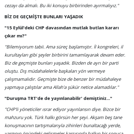
cezayı da almalı. Bu iki konuyu birbirinden ayırmalıyız."
BİZ DE GEÇMİŞTE BUNLARI YAŞADIK
"15 Eylül'deki CHP davasından mutlak butlan kararı
çıkar mı?"
"Bilemiyorum tabii. Ama süreç başlamıştır. İl kongreleri, il
kurultayları gibi şeyler birbirini tamamlayarak devam eder.
Biz de geçmişte bunları yaşadık. Bizden de ayrı bir parti
oluştu. Dış müdahalelerle başkaları yön vermeye
çalışmamalıdır. Geçmişte bize de benzer bir müdahaleye
yapmaya çalıştılar ama Allah'a şükür netice alamadılar."
"Duruşma TRT'de de yayınlanabilir' demiştiniz..."
"CHP'li yöneticiler ısrar ediyor yayınlansın diye. Bizce bir
mahzuru yok. Türk halkı görsün her şeyi. Akşam beş tane
konuşmacının tartışmalarıyla zihinleri bunaltacağı yerde,
yargının önündeki gelişmeler karşısında halkın bir sonuca