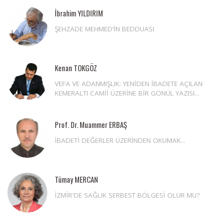
İbrahim YILDIRIM
ŞEHZADE MEHMED’İN BEDDUASI
Kenan TOKGÖZ
VEFA VE ADANMIŞLIK: YENİDEN İBADETE AÇILAN
KEMERALTI CAMİİ ÜZERİNE BİR GÖNÜL YAZISI...
Prof. Dr. Muammer ERBAŞ
İBADETİ DEĞERLER ÜZERİNDEN OKUMAK...
Tümay MERCAN
İZMİR'DE SAĞLIK SERBEST BÖLGESİ OLUR MU?