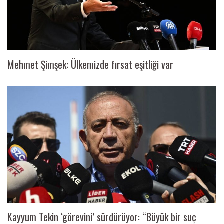
Mehmet Şimşek: Ülkemizde fırsat eşitliği var
Kayyum Tekin ‘görevini’ sürdürüyor: “Büyük bir suç