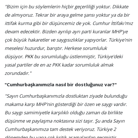
"Bizim için bu söylemlerin hiçbir geçerliliği yoktur. Dikkate
de almıyoruz. Tekrar bir araya gelme şansı yoktur ya da bir
ittifak kurma gibi bir düşüncemiz de yok. Cumhur İttifakı'mız
devam edecektir. Bizden ayrılıp ayrı parti kuranlar MHP'ye
çok büyük hakaretler ve saygısızlıklar yapıyorlar. Türkiye'nin
meselesi huzurdur, barıştır. Herkese sorumluluk
düşüyor.
PKK
bu sorumluluğu üstlenmiştir, Türkiye'deki
yasal partiler de en az PKK kadar sorumluluk almak
zorundadır."
"Cumhurbaşkanımızla nasıl bir dostluğunuz var?"
"Sayın Cumhurbaşkanımızla dostluktan ziyade bulunduğu
makama karşı MHP'nin gösterdiği bir özen ve saygı vardır.
Bu saygı samimiyetle karşılıklı olduğu zaman da birlikte
düşünme ve paylaşma noktasına sizi taşır. Şu anda Sayın
Cumhurbaşkanımıza tam destek veriyoruz. Türkiye 2
dönemden bu yana çok kritik aşamalardan geçmiştir.