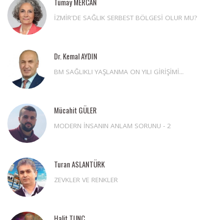
Tümay MERCAN
İZMİR'DE SAĞLIK SERBEST BÖLGESİ OLUR MU?
Dr. Kemal AYDIN
BM SAĞLIKLI YAŞLANMA ON YILI GİRİŞİMİ...
Mücahit GÜLER
MODERN İNSANIN ANLAM SORUNU - 2
Turan ASLANTÜRK
ZEVKLER VE RENKLER
Halit TUNÇ