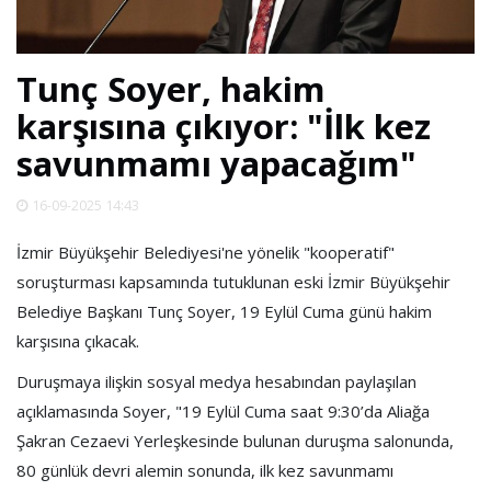
SPOR
Tunç Soyer, hakim
DÜNYA
karşısına çıkıyor: "İlk kez
savunmamı yapacağım"
VİDEO
16-09-2025 14:43
GALERİ
İzmir Büyükşehir Belediyesi'ne yönelik "kooperatif"
soruşturması kapsamında tutuklunan eski İzmir Büyükşehir
YAZARLAR
Belediye Başkanı Tunç Soyer, 19 Eylül Cuma günü hakim
karşısına çıkacak.
RESMİ
REKLAMLAR
Duruşmaya ilişkin sosyal medya hesabından paylaşılan
açıklamasında Soyer, "19 Eylül Cuma saat 9:30’da Aliağa
Şakran Cezaevi Yerleşkesinde bulunan duruşma salonunda,
80 günlük devri alemin sonunda, ilk kez savunmamı