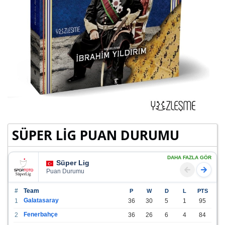
SÜPER LİG PUAN DURUMU
DAHA FAZLA GÖR
Süper Lig
Puan Durumu
#
Team
P
W
D
L
PTS
Galatasaray
1
36
30
5
1
95
Fenerbahçe
2
36
26
6
4
84