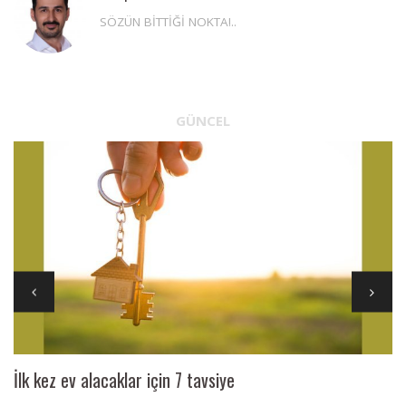
SÖZÜN BİTTİĞİ NOKTA!..
GÜNCEL
İlk kez ev alacaklar için 7 tavsiye
Ai