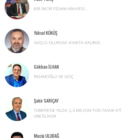
BİR İNCİR FİDANI HİKAYESİ…
Yüksel KÖKÜŞ
GÜÇLÜ OLURSAK AYAKTA KALIRIZ!..
Gökhan İLHAN
İNSANOĞLU VE GÖÇ
Şakir SARIÇAY
TÜRKİYE’DE YILDA 2,3 MİLYON TON TAVUK ETİ
ÜRETİLİYOR
Mucip ULUDAĞ