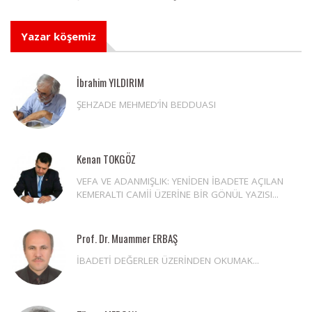
Yazar köşemiz
İbrahim YILDIRIM
ŞEHZADE MEHMED’İN BEDDUASI
Kenan TOKGÖZ
VEFA VE ADANMIŞLIK: YENİDEN İBADETE AÇILAN
KEMERALTI CAMİİ ÜZERİNE BİR GÖNÜL YAZISI...
Prof. Dr. Muammer ERBAŞ
İBADETİ DEĞERLER ÜZERİNDEN OKUMAK...