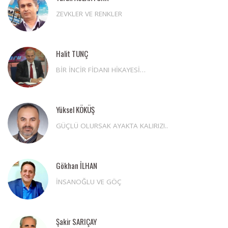
ZEVKLER VE RENKLER
Halit TUNÇ
BİR İNCİR FİDANI HİKAYESİ…
Yüksel KÖKÜŞ
GÜÇLÜ OLURSAK AYAKTA KALIRIZ!..
Gökhan İLHAN
İNSANOĞLU VE GÖÇ
Şakir SARIÇAY