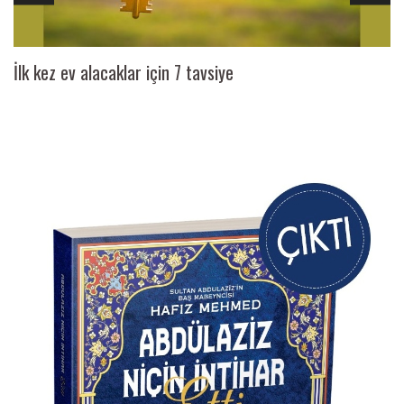
İlk kez ev alacaklar için 7 tavsiye
Ai