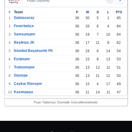
Puan Durumu
#
Team
P
W
D
L
PTS
Galatasaray
1
36
30
5
1
95
Fenerbahçe
2
36
26
6
4
84
Samsunspor
3
36
19
7
10
64
Beşiktaş JK
4
36
17
11
8
62
İstanbul Başakşehir FK
5
36
16
6
14
54
Eyüpspor
6
36
15
8
13
53
Trabzonspor
7
36
13
12
11
51
Göztepe
8
36
13
11
12
50
Çaykur Rizespor
9
36
15
4
17
49
Kasımpaşa
10
36
11
14
11
47
Konyaspor
11
36
13
7
16
46
Puan Tablomuz Otomatik Güncellenmektedir.
Gazişehir Gaziantep FK
12
36
12
9
15
45
Alanyaspor
13
36
12
9
15
45
Kayserispor
14
36
11
12
13
45