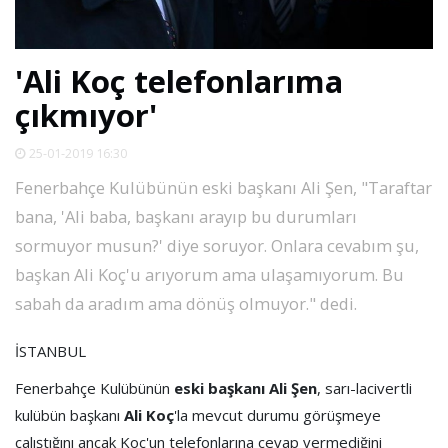
SPOR
'Ali Koç telefonlarıma
DÜNYA
çıkmıyor'
VİDEO
25-01-2019 16:30
Fenerbahçe Kulübünün eski başkanı Ali Şen, "Taraftar
GALERİ
bana, 'Ali baba, başkanı arayıp bu durumları
sormuyor musun?' diye soruyor. Onlara cevabım şu,
YAZARLAR
başkan Ali Koç'u arıyorum ama ulaşamıyorum. Bu
sabah da aradım ama dönüş olmuyor." dedi.
RESMİ
REKLAMLAR
İSTANBUL
Fenerbahçe Kulübünün
eski başkanı Ali Şen
, sarı-lacivertli
kulübün başkanı
Ali Koç
'la mevcut durumu görüşmeye
çalıştığını ancak Koç'un telefonlarına cevap vermediğini