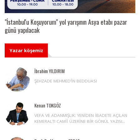
"İstanbul'u Koşuyorum" yol yarışının Asya etabı pazar
günü yapılacak
Yazar köşemiz
İbrahim YILDIRIM
ŞEHZADE MEHMED’İN BEDDUASI
Kenan TOKGÖZ
VEFA VE ADANMIŞLIK: YENİDEN İBADETE AÇILAN
KEMERALTI CAMİİ ÜZERİNE BİR GÖNÜL YAZISI...