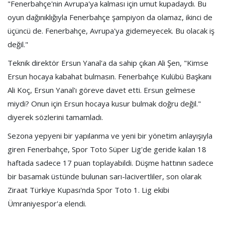
"Fenerbahçe'nin Avrupa'ya kalması için umut kupadaydı. Bu
oyun dağınıklığıyla Fenerbahçe şampiyon da olamaz, ikinci de
üçüncü de. Fenerbahçe, Avrupa'ya gidemeyecek. Bu olacak iş
değil."
Teknik direktör Ersun Yanal'a da sahip çıkan Ali Şen, "Kimse
Ersun hocaya kabahat bulmasın. Fenerbahçe Kulübü Başkanı
Ali Koç, Ersun Yanal'ı göreve davet etti. Ersun gelmese
miydi? Onun için Ersun hocaya kusur bulmak doğru değil."
diyerek sözlerini tamamladı.
Sezona yepyeni bir yapılanma ve yeni bir yönetim anlayışıyla
giren Fenerbahçe, Spor Toto Süper Lig'de geride kalan 18
haftada sadece 17 puan toplayabildi. Düşme hattının sadece
bir basamak üstünde bulunan sarı-lacivertliler, son olarak
Ziraat Türkiye Kupası'nda Spor Toto 1. Lig ekibi
Ümraniyespor'a elendi.