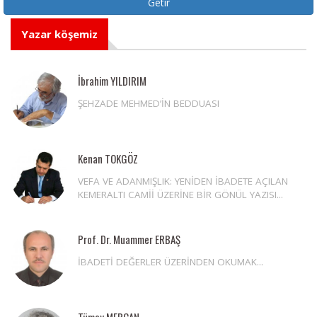
Yazar köşemiz
İbrahim YILDIRIM
ŞEHZADE MEHMED’İN BEDDUASI
Kenan TOKGÖZ
VEFA VE ADANMIŞLIK: YENİDEN İBADETE AÇILAN
KEMERALTI CAMİİ ÜZERİNE BİR GÖNÜL YAZISI...
Prof. Dr. Muammer ERBAŞ
İBADETİ DEĞERLER ÜZERİNDEN OKUMAK...