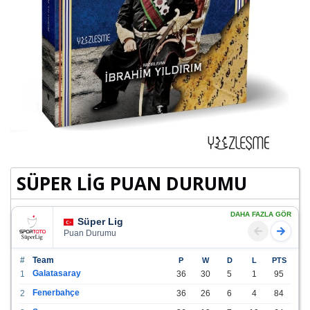
SÜPER LİG PUAN DURUMU
DAHA FAZLA GÖR
Süper Lig
Puan Durumu
#
Team
P
W
D
L
PTS
Galatasaray
1
36
30
5
1
95
Fenerbahçe
2
36
26
6
4
84