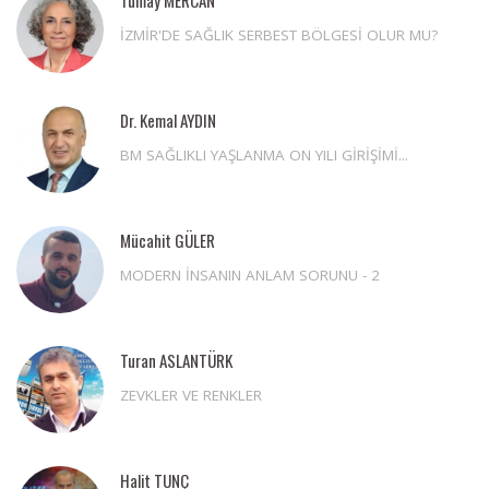
Tümay MERCAN
İZMİR'DE SAĞLIK SERBEST BÖLGESİ OLUR MU?
Dr. Kemal AYDIN
BM SAĞLIKLI YAŞLANMA ON YILI GİRİŞİMİ...
Mücahit GÜLER
MODERN İNSANIN ANLAM SORUNU - 2
Turan ASLANTÜRK
ZEVKLER VE RENKLER
Halit TUNÇ