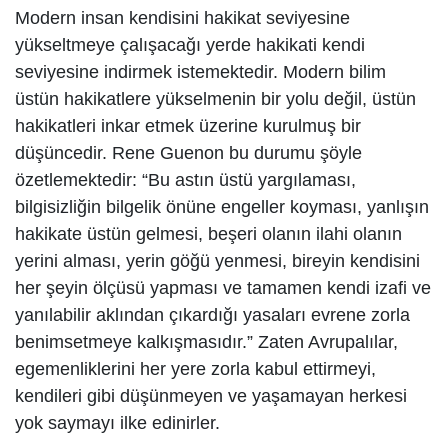
Modern insan kendisini hakikat seviyesine
SPOR
yükseltmeye çalışacağı yerde hakikati kendi
seviyesine indirmek istemektedir. Modern bilim
DÜNYA
üstün hakikatlere yükselmenin bir yolu değil, üstün
hakikatleri inkar etmek üzerine kurulmuş bir
VİDEO
düşüncedir. Rene Guenon bu durumu şöyle
özetlemektedir: “Bu astın üstü yargılaması,
GALERİ
bilgisizliğin bilgelik önüne engeller koyması, yanlışın
hakikate üstün gelmesi, beşeri olanın ilahi olanın
yerini alması, yerin göğü yenmesi, bireyin kendisini
YAZARLAR
her şeyin ölçüsü yapması ve tamamen kendi izafi ve
yanılabilir aklından çıkardığı yasaları evrene zorla
RESMİ
benimsetmeye kalkışmasıdır.” Zaten Avrupalılar,
REKLAMLAR
egemenliklerini her yere zorla kabul ettirmeyi,
kendileri gibi düşünmeyen ve yaşamayan herkesi
yok saymayı ilke edinirler.