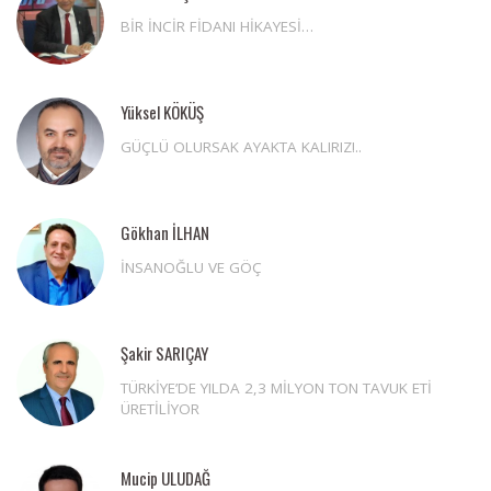
BİR İNCİR FİDANI HİKAYESİ…
Yüksel KÖKÜŞ
GÜÇLÜ OLURSAK AYAKTA KALIRIZ!..
Gökhan İLHAN
İNSANOĞLU VE GÖÇ
Şakir SARIÇAY
TÜRKİYE’DE YILDA 2,3 MİLYON TON TAVUK ETİ
ÜRETİLİYOR
Mucip ULUDAĞ