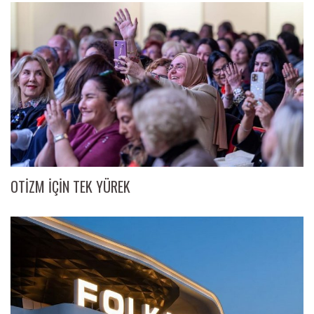
OTİZM İÇİN TEK YÜREK