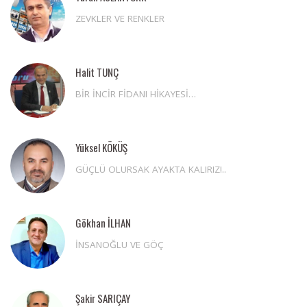
ZEVKLER VE RENKLER
Halit TUNÇ
BİR İNCİR FİDANI HİKAYESİ…
Yüksel KÖKÜŞ
GÜÇLÜ OLURSAK AYAKTA KALIRIZ!..
Gökhan İLHAN
İNSANOĞLU VE GÖÇ
Şakir SARIÇAY