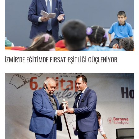
İZMİR’DE EĞİTİMDE FIRSAT EŞİTLİĞİ GÜÇLENİYOR