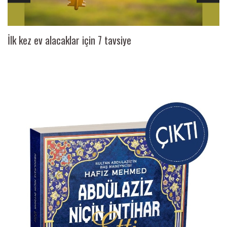
İlk kez ev alacaklar için 7 tavsiye
Ai