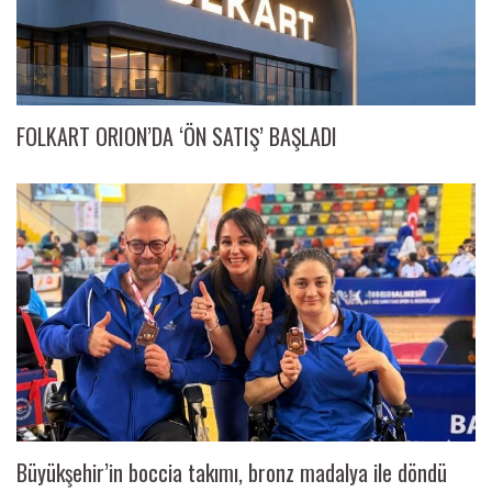
FOLKART ORION’DA ‘ÖN SATIŞ’ BAŞLADI
Büyükşehir’in boccia takımı, bronz madalya ile döndü