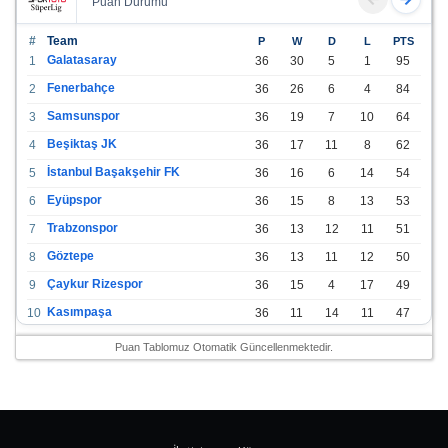
Puan Durumu
#
Team
P
W
D
L
PTS
Galatasaray
1
36
30
5
1
95
Fenerbahçe
2
36
26
6
4
84
Samsunspor
3
36
19
7
10
64
Beşiktaş JK
4
36
17
11
8
62
İstanbul Başakşehir FK
5
36
16
6
14
54
Eyüpspor
6
36
15
8
13
53
Trabzonspor
7
36
13
12
11
51
Göztepe
8
36
13
11
12
50
Çaykur Rizespor
9
36
15
4
17
49
Kasımpaşa
10
36
11
14
11
47
Konyaspor
11
36
13
7
16
46
Puan Tablomuz Otomatik Güncellenmektedir.
Gazişehir Gaziantep FK
12
36
12
9
15
45
Alanyaspor
13
36
12
9
15
45
Kayserispor
14
36
11
12
13
45