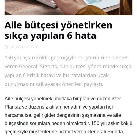
SPOR
Aile bütçesi yönetirken
DÜNYA
sıkça yapılan 6 hata
VİDEO
11-06-2022 00:01
150 yılı aşkın köklü geçmişiyle müşterilerine hizmet
GALERİ
veren Generali Sigorta, aile bütçesi yönetiminde sıkça
yapılan 6 kritik hatayı ve bu hatalardan uzak
YAZARLAR
durulmasını sağlayacak önerileri paylaştı.
RESMİ
Aile bütçesi yönetmek, mutlaka bir plan ve düzen ister.
REKLAMLAR
Plansız ve düzensiz atılan her adım ve yapılan her
harcama ise, gelir gider dengesinin şaşmasına ve aile
bütçesinde sorunlara neden olmaktadır. 150 yılı aşkın köklü
geçmişiyle müşterilerine hizmet veren Generali Sigorta,