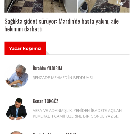
Sağlıkta şiddet sürüyor: Mardin'de hasta yakını, aile
hekimini darbetti
Yazar köşemiz
İbrahim YILDIRIM
ŞEHZADE MEHMED’İN BEDDUASI
Kenan TOKGÖZ
VEFA VE ADANMIŞLIK: YENİDEN İBADETE AÇILAN
KEMERALTI CAMİİ ÜZERİNE BİR GÖNÜL YAZISI...