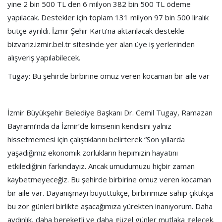
yine 2 bin 500 TL den 6 milyon 382 bin 500 TL ödeme
yapılacak. Destekler için toplam 131 milyon 97 bin 500 liralık
bütçe ayrıldı. İzmir Şehir Kartı’na aktarılacak destekle
bizvariz.izmir.bel.tr sitesinde yer alan üye iş yerlerinden
alışveriş yapılabilecek.
Tugay: Bu şehirde birbirine omuz veren kocaman bir aile var
İzmir Büyükşehir Belediye Başkanı Dr. Cemil Tugay, Ramazan
Bayramı’nda da İzmir’de kimsenin kendisini yalnız
hissetmemesi için çalıştıklarını belirterek “Son yıllarda
yaşadığımız ekonomik zorlukların hepimizin hayatını
etkilediğinin farkındayız. Ancak umudumuzu hiçbir zaman
kaybetmeyeceğiz. Bu şehirde birbirine omuz veren kocaman
bir aile var. Dayanışmayı büyüttükçe, birbirimize sahip çıktıkça
bu zor günleri birlikte aşacağımıza yürekten inanıyorum. Daha
aydınlık, daha bereketli ve daha güzel günler mutlaka gelecek.