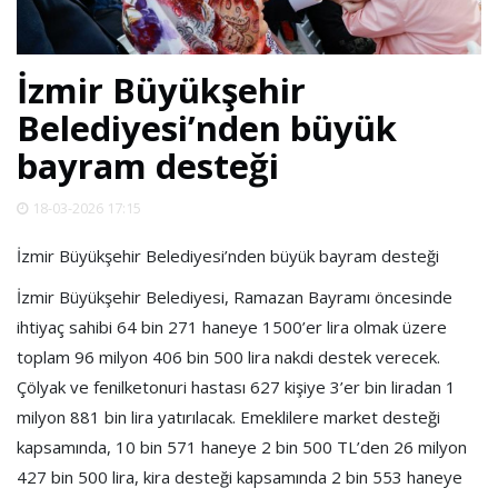
SPOR
İzmir Büyükşehir
DÜNYA
Belediyesi’nden büyük
bayram desteği
VİDEO
18-03-2026 17:15
GALERİ
İzmir Büyükşehir Belediyesi’nden büyük bayram desteği
YAZARLAR
İzmir Büyükşehir Belediyesi, Ramazan Bayramı öncesinde
ihtiyaç sahibi 64 bin 271 haneye 1500’er lira olmak üzere
toplam 96 milyon 406 bin 500 lira nakdi destek verecek.
RESMİ
REKLAMLAR
Çölyak ve fenilketonuri hastası 627 kişiye 3’er bin liradan 1
milyon 881 bin lira yatırılacak. Emeklilere market desteği
kapsamında, 10 bin 571 haneye 2 bin 500 TL’den 26 milyon
427 bin 500 lira, kira desteği kapsamında 2 bin 553 haneye