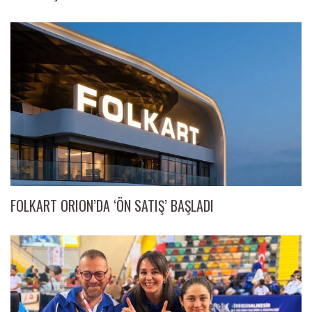
FOLKART ORION’DA ‘ÖN SATIŞ’ BAŞLADI