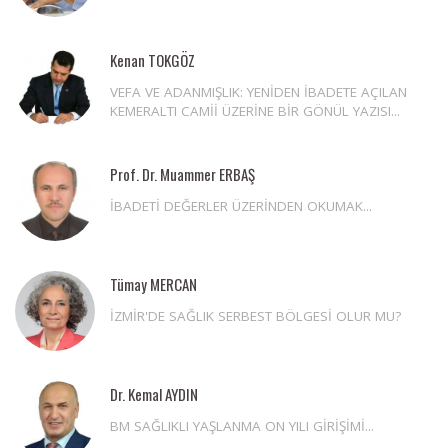
Kenan TOKGÖZ
VEFA VE ADANMIŞLIK: YENİDEN İBADETE AÇILAN
KEMERALTI CAMİİ ÜZERİNE BİR GÖNÜL YAZISI...
Prof. Dr. Muammer ERBAŞ
İBADETİ DEĞERLER ÜZERİNDEN OKUMAK...
Tümay MERCAN
İZMİR'DE SAĞLIK SERBEST BÖLGESİ OLUR MU?
Dr. Kemal AYDIN
BM SAĞLIKLI YAŞLANMA ON YILI GİRİŞİMİ...