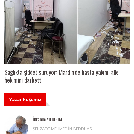
Sağlıkta şiddet sürüyor: Mardin'de hasta yakını, aile
hekimini darbetti
Yazar köşemiz
İbrahim YILDIRIM
ŞEHZADE MEHMED’İN BEDDUASI