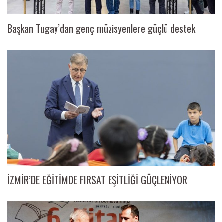
Başkan Tugay’dan genç müzisyenlere güçlü destek
İZMİR’DE EĞİTİMDE FIRSAT EŞİTLİĞİ GÜÇLENİYOR