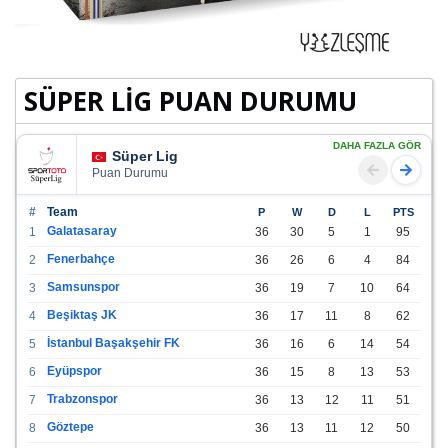
SÜPER LİG PUAN DURUMU
DAHA FAZLA GÖR
Süper Lig
Puan Durumu
#
Team
P
W
D
L
PTS
Galatasaray
1
36
30
5
1
95
Fenerbahçe
2
36
26
6
4
84
Samsunspor
3
36
19
7
10
64
Beşiktaş JK
4
36
17
11
8
62
İstanbul Başakşehir FK
5
36
16
6
14
54
Eyüpspor
6
36
15
8
13
53
Trabzonspor
7
36
13
12
11
51
Göztepe
8
36
13
11
12
50