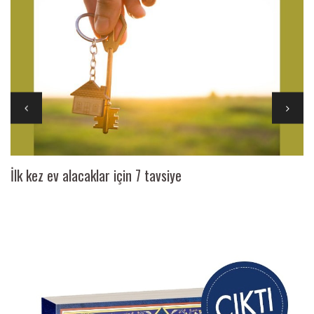
İlk kez ev alacaklar için 7 tavsiye
Ai