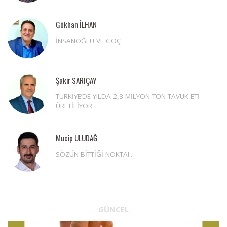
Gökhan İLHAN
İNSANOĞLU VE GÖÇ
Şakir SARIÇAY
TÜRKİYE’DE YILDA 2,3 MİLYON TON TAVUK ETİ
ÜRETİLİYOR
Mucip ULUDAĞ
SÖZÜN BİTTİĞİ NOKTA!..
GÜNCEL