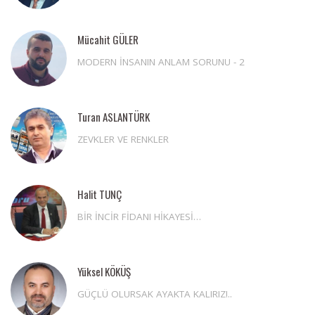
Mücahit GÜLER
MODERN İNSANIN ANLAM SORUNU - 2
Turan ASLANTÜRK
ZEVKLER VE RENKLER
Halit TUNÇ
BİR İNCİR FİDANI HİKAYESİ…
Yüksel KÖKÜŞ
GÜÇLÜ OLURSAK AYAKTA KALIRIZ!..