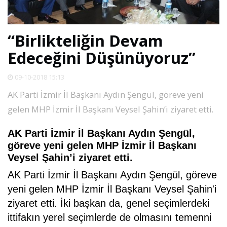
SPOR
“Birlikteliğin Devam
DÜNYA
Edeceğini Düşünüyoruz”
VİDEO
09-10-2018 15:13
AK Parti İzmir İl Başkanı Aydın Şengül, göreve yeni
GALERİ
gelen MHP İzmir İl Başkanı Veysel Şahin’i ziyaret etti.
AK Parti İzmir İl Başkanı Aydın Şengül,
YAZARLAR
göreve yeni gelen MHP İzmir İl Başkanı
Veysel Şahin’i ziyaret etti.
RESMİ
REKLAMLAR
AK Parti İzmir İl Başkanı Aydın Şengül, göreve
yeni gelen MHP İzmir İl Başkanı Veysel Şahin'i
ziyaret etti. İki başkan da, genel seçimlerdeki
ittifakın yerel seçimlerde de olmasını temenni