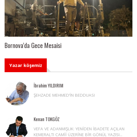
Bornova’da Gece Mesaisi
Yazar köşemiz
İbrahim YILDIRIM
ŞEHZADE MEHMED’İN BEDDUASI
Kenan TOKGÖZ
VEFA VE ADANMIŞLIK: YENİDEN İBADETE AÇILAN
KEMERALTI CAMİİ ÜZERİNE BİR GÖNÜL YAZISI...