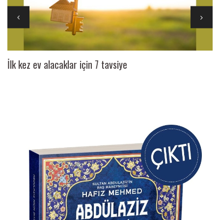
İlk kez ev alacaklar için 7 tavsiye
Ai