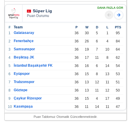
DAHA FAZLA GÖR
Süper Lig
Puan Durumu
#
Team
P
W
D
L
PTS
Galatasaray
1
36
30
5
1
95
Fenerbahçe
2
36
26
6
4
84
Samsunspor
3
36
19
7
10
64
Beşiktaş JK
4
36
17
11
8
62
İstanbul Başakşehir FK
5
36
16
6
14
54
Eyüpspor
6
36
15
8
13
53
Trabzonspor
7
36
13
12
11
51
Göztepe
8
36
13
11
12
50
Çaykur Rizespor
9
36
15
4
17
49
Kasımpaşa
10
36
11
14
11
47
Konyaspor
11
36
13
7
16
46
Puan Tablomuz Otomatik Güncellenmektedir.
Gazişehir Gaziantep FK
12
36
12
9
15
45
Alanyaspor