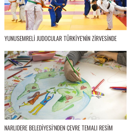
YUNUSEMRELİ JUDOCULAR TÜRKİYE'NİN ZİRVESİNDE
NARLIDERE BELEDİYESİ’NDEN ÇEVRE TEMALI RESİM