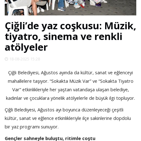
SPOR
Çiğli’de yaz coşkusu: Müzik,
DÜNYA
tiyatro, sinema ve renkli
atölyeler
VİDEO
18-08-2025 15:28
GALERİ
Çiğli Belediyesi, Ağustos ayında da kültür, sanat ve eğlenceyi
mahallelere taşıyor. “Sokakta Müzik Var” ve “Sokakta Tiyatro
YAZARLAR
Var” etkinlikleriyle her yaştan vatandaşa ulaşan belediye,
kadınlar ve çocuklara yönelik atölyelerle de büyük ilgi topluyor.
RESMİ
REKLAMLAR
Çiğli Belediyesi, Ağustos ayı boyunca düzenleyeceği çeşitli
kültür, sanat ve eğlence etkinlikleriyle ilçe sakinlerine dopdolu
bir yaz programı sunuyor.
Gençler sahneyle buluştu, ritimle coştu