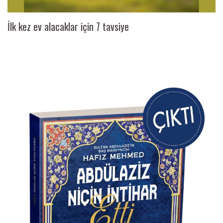
İlk kez ev alacaklar için 7 tavsiye
Ai