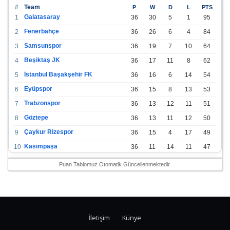
#
Team
P
W
D
L
PTS
Galatasaray
1
36
30
5
1
95
Fenerbahçe
2
36
26
6
4
84
Samsunspor
3
36
19
7
10
64
Beşiktaş JK
4
36
17
11
8
62
İstanbul Başakşehir FK
5
36
16
6
14
54
Eyüpspor
6
36
15
8
13
53
Trabzonspor
7
36
13
12
11
51
Göztepe
8
36
13
11
12
50
Çaykur Rizespor
9
36
15
4
17
49
Kasımpaşa
10
36
11
14
11
47
Konyaspor
11
36
13
7
16
46
Puan Tablomuz Otomatik Güncellenmektedir.
Gazişehir Gaziantep FK
12
36
12
9
15
45
Alanyaspor
13
36
12
9
15
45
Kayserispor
14
36
11
12
13
45
İletişim
Künye
Antalyaspor
15
36
12
8
16
44