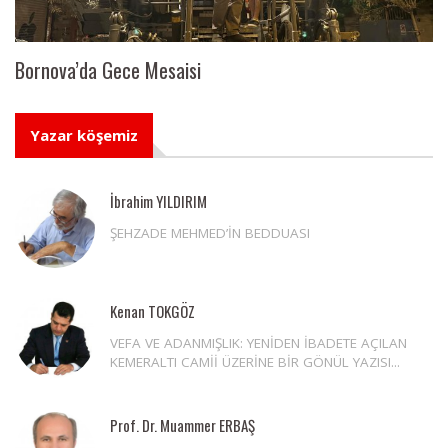
Bornova’da Gece Mesaisi
Yazar köşemiz
İbrahim YILDIRIM
ŞEHZADE MEHMED’İN BEDDUASI
Kenan TOKGÖZ
VEFA VE ADANMIŞLIK: YENİDEN İBADETE AÇILAN
KEMERALTI CAMİİ ÜZERİNE BİR GÖNÜL YAZISI...
Prof. Dr. Muammer ERBAŞ