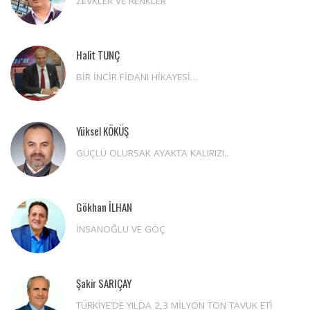
ZEVKLER VE RENKLER
Halit TUNÇ
BİR İNCİR FİDANI HİKAYESİ…
Yüksel KÖKÜŞ
GÜÇLÜ OLURSAK AYAKTA KALIRIZ!..
Gökhan İLHAN
İNSANOĞLU VE GÖÇ
Şakir SARIÇAY
TÜRKİYE’DE YILDA 2,3 MİLYON TON TAVUK ETİ