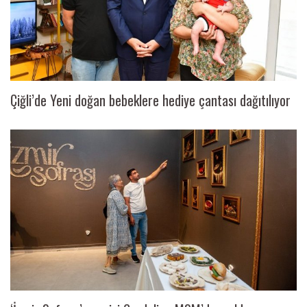
Çiğli’de Yeni doğan bebeklere hediye çantası dağıtılıyor