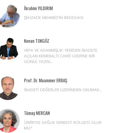
İbrahim YILDIRIM
ŞEHZADE MEHMED’İN BEDDUASI
Kenan TOKGÖZ
VEFA VE ADANMIŞLIK: YENİDEN İBADETE
AÇILAN KEMERALTI CAMİİ ÜZERİNE BİR
GÖNÜL YAZISI...
Prof. Dr. Muammer ERBAŞ
İBADETİ DEĞERLER ÜZERİNDEN OKUMAK...
Tümay MERCAN
İZMİR'DE SAĞLIK SERBEST BÖLGESİ OLUR
MU?