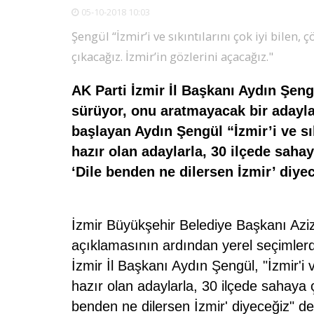
05-10-2018 10:03
Şengül “İzmir’i ve sıkıntılarını çok iyi bilen,
çıkacağız. İzmir’in gözlerini açacağız."
AK Parti İzmir İl Başkanı Aydın Şengü
sürüyor, onu aratmayacak bir adayla
başlayan Aydın Şengül “İzmir’i ve sık
hazır olan adaylarla, 30 ilçede sahay
‘Dile benden ne dilersen İzmir’ diyec
İzmir Büyükşehir Belediye Başkanı Az
açıklamasının ardından yerel seçimlerde
İzmir İl Başkanı Aydın Şengül, "İzmir'i v
hazır olan adaylarla, 30 ilçede sahaya ç
benden ne dilersen İzmir' diyeceğiz" de