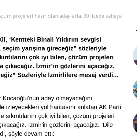
 çözüm projeleri hazır olan adaylarla, 30 ilçede sahaya
l, ‘Kentteki Binali Yıldırım sevgisi
 seçim yarışına gireceğiz” sözleriyle
ıntılarını çok iyi bilen, çözüm projeleri
a çıkacağız. İzmir’in gözlerini açacağız.
eğiz” Sözleriyle İzmirlilere mesaj verdi...
iz Kocaoğlu'nun aday olmayacağını
 izleyecekleri yol haritasını anlatan AK Parti
e sıkıntılarını çok iyi bilen, çözüm projeleri
ıkacağız. İzmir'in gözlerini açacağız. 'Dile
di, şöyle devam etti: