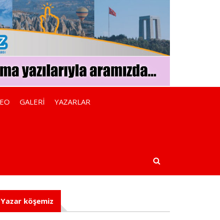
DEO
GALERİ
YAZARLAR
Yazar köşemiz