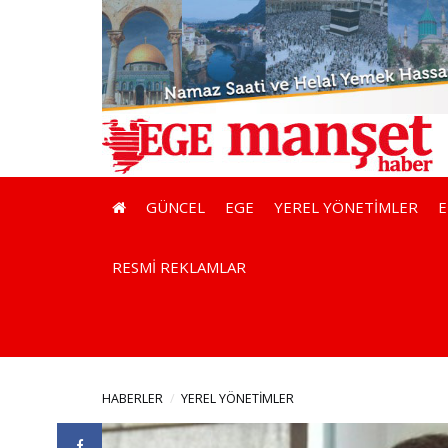
GÜNCEL
EGE
YEREL YÖNETİMLER
RESMİ REKLAMLAR
HABERLER
YEREL YÖNETİMLER