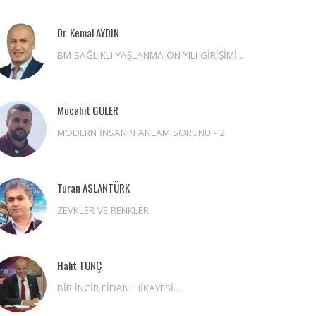
Dr. Kemal AYDIN
BM SAĞLIKLI YAŞLANMA ON YILI GİRİŞİMİ...
Mücahit GÜLER
MODERN İNSANIN ANLAM SORUNU - 2
Turan ASLANTÜRK
ZEVKLER VE RENKLER
Halit TUNÇ
BİR İNCİR FİDANI HİKAYESİ…