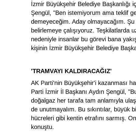
İzmir Büyükşehir Belediye Başkanlığı iç
Şengül, "Ben istemiyorum ama teklif ge
demeyeceğim. Aday olmayacağım. Şu an
belirlemeye çalışıyoruz. Teşkilatlarda
nedeniyle insanlar bu görevi bana yakış
kişinin İzmir Büyükşehir Belediye Başk
'TRAMVAYI KALDIRACAĞIZ'
AK Parti'nin Büyükşehir'i kazanması ha
Parti İzmir İl Başkanı Aydın Şengül, "Bu
ARAŞTIRMACILARININ
MAVİ YILDIZ TURİZM VE HAZIR TUR’A 
doğalgaz her tarafa tam anlamıyla ula
TURİZM FUARI’NDA BÜYÜK İLGİ
de unutmayalım. Bu sıkıntılar, büyük b
hücreleri gibi kentin etrafını sarmış. Onl
konuştu.