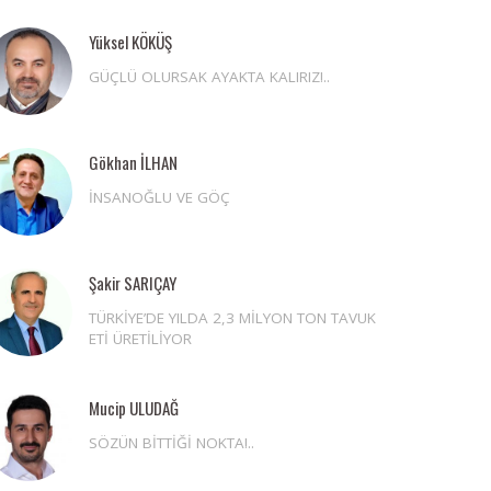
Yüksel KÖKÜŞ
GÜÇLÜ OLURSAK AYAKTA KALIRIZ!..
Gökhan İLHAN
İNSANOĞLU VE GÖÇ
Şakir SARIÇAY
TÜRKİYE’DE YILDA 2,3 MİLYON TON TAVUK
ETİ ÜRETİLİYOR
Mucip ULUDAĞ
SÖZÜN BİTTİĞİ NOKTA!..