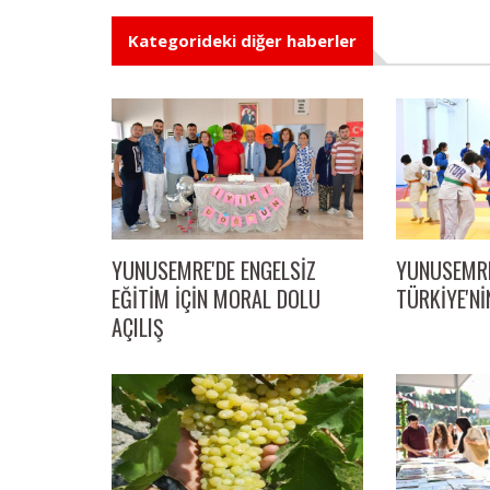
Kategorideki diğer haberler
YUNUSEMRE
YUNUSEMRE'DE ENGELSİZ
TÜRKİYE'Nİ
EĞİTİM İÇİN MORAL DOLU
AÇILIŞ