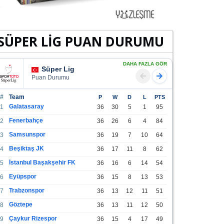
SÜPER LİG PUAN DURUMU
DAHA FAZLA GÖR
Süper Lig
Puan Durumu
#
Team
P
W
D
L
PTS
Galatasaray
1
36
30
5
1
95
Fenerbahçe
2
36
26
6
4
84
Samsunspor
3
36
19
7
10
64
Beşiktaş JK
4
36
17
11
8
62
İstanbul Başakşehir FK
5
36
16
6
14
54
Eyüpspor
6
36
15
8
13
53
Trabzonspor
7
36
13
12
11
51
Göztepe
8
36
13
11
12
50
Çaykur Rizespor
9
36
15
4
17
49