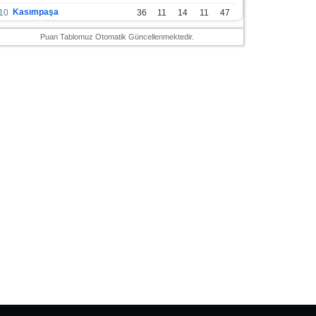
Kasımpaşa
10
36
11
14
11
47
Konyaspor
11
36
13
7
16
46
Puan Tablomuz Otomatik Güncellenmektedir.
Gazişehir Gaziantep FK
12
36
12
9
15
45
Alanyaspor
13
36
12
9
15
45
Kayserispor
14
36
11
12
13
45
Antalyaspor
15
36
12
8
16
44
Bodrumspor
16
36
9
10
17
37
Sivasspor
17
36
9
8
19
35
Hatayspor
18
36
6
8
22
26
Adana Demirspor
19
36
3
5
28
14