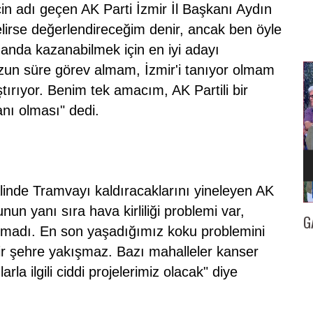
in adı geçen AK Parti İzmir İl Başkanı Aydın
lirse değerlendireceğim denir, ancak ben öyle
da kazanabilmek için en iyi adayı
 uzun süre görev almam, İzmir'i tanıyor olmam
tırıyor. Benim tek amacım, AK Partili bir
anı olması" dedi.
linde Tramvayı kaldıracaklarını yineleyen AK
nun yanı sıra hava kirliliği problemi var,
İZMİR
GAZETECİ KENAN TOKGÖZ’E 25. YIL BERATI…
İl
şmadı. En son yaşadığımız koku problemini
ir şehre yakışmaz. Bazı mahalleler kanser
arla ilgili ciddi projelerimiz olacak" diye