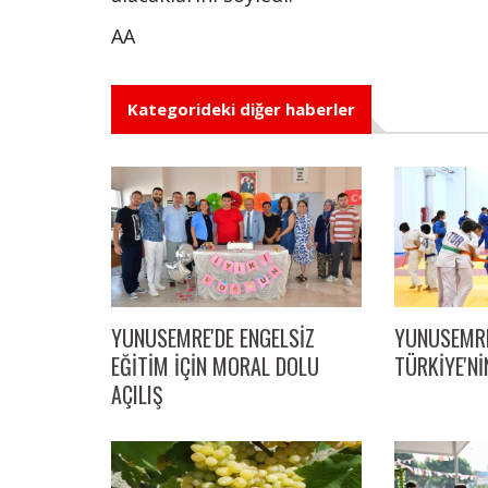
AA
Kategorideki diğer haberler
YUNUSEMRE
YUNUSEMRE'DE ENGELSİZ
TÜRKİYE'Nİ
EĞİTİM İÇİN MORAL DOLU
AÇILIŞ