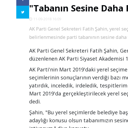
"Tabanın Sesine Daha 
11-09-2018 16:09
AK Parti Genel Sekreteri Fatih Şahin, yerel s
belirlenmesinde parti tabanının sesine daha f
AK Parti Genel Sekreteri Fatih Şahin, Ge
düzenlenen AK Parti Siyaset Akademisi 
AK Parti'nin Mart 2019'daki yerel seçime 
seçimlerinin sonuçlarının verdiği bazı m
yatırdık, inceledik, irdeledik, tespitleri
Mart 2019'da gerçekleştirilecek yerel seç
dedi.
Şahin, "Bu yerel seçimlerde belediye baş
adaylığı konusu olsun tabanımızın sesin