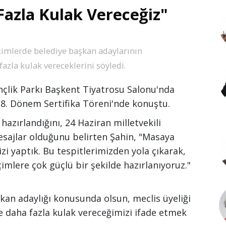
Fazla Kulak Vereceğiz"
eçimlerde belediye başkan adaylarının
azla kulak vereceklerini söyledi.
nçlik Parkı Başkent Tiyatrosu Salonu'nda
18. Dönem Sertifika Töreni'nde konuştu.
hazırlandığını, 24 Haziran milletvekili
esajlar olduğunu belirten Şahin, "Masaya
mizi yaptık. Bu tespitlerimizden yola çıkarak,
imlere çok güçlü bir şekilde hazırlanıyoruz."
kan adaylığı konusunda olsun, meclis üyeliği
e daha fazla kulak vereceğimizi ifade etmek