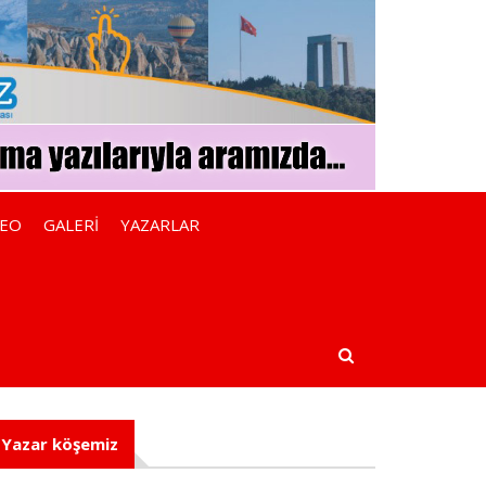
DEO
GALERİ
YAZARLAR
Yazar köşemiz