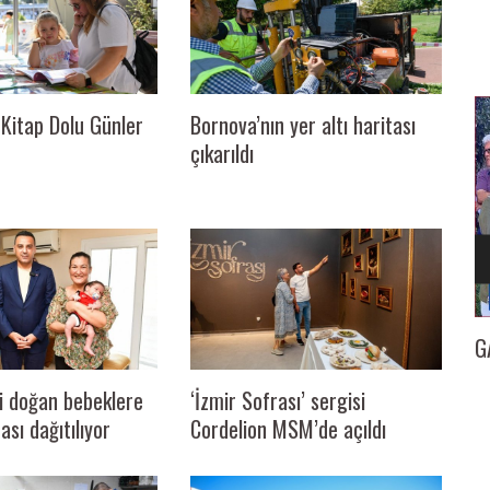
Kitap Dolu Günler
Bornova’nın yer altı haritası
çıkarıldı
İZMİR
GAZETECİ KENAN TOKGÖZ’E 25. YIL BERATI…
İl
‘İzmir Sofrası’ sergisi
ni doğan bebeklere
Cordelion MSM’de açıldı
ası dağıtılıyor