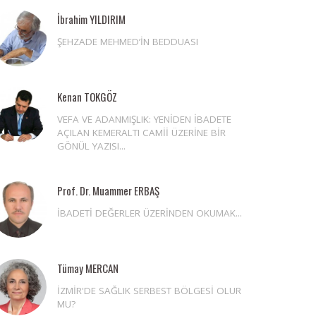
İbrahim YILDIRIM
ŞEHZADE MEHMED’İN BEDDUASI
Kenan TOKGÖZ
VEFA VE ADANMIŞLIK: YENİDEN İBADETE
AÇILAN KEMERALTI CAMİİ ÜZERİNE BİR
GÖNÜL YAZISI...
Prof. Dr. Muammer ERBAŞ
İBADETİ DEĞERLER ÜZERİNDEN OKUMAK...
Tümay MERCAN
İZMİR'DE SAĞLIK SERBEST BÖLGESİ OLUR
MU?