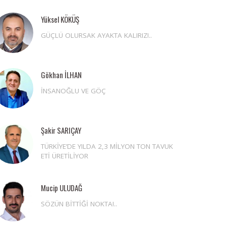
Yüksel KÖKÜŞ
GÜÇLÜ OLURSAK AYAKTA KALIRIZ!..
Gökhan İLHAN
İNSANOĞLU VE GÖÇ
Şakir SARIÇAY
TÜRKİYE’DE YILDA 2,3 MİLYON TON TAVUK
ETİ ÜRETİLİYOR
Mucip ULUDAĞ
SÖZÜN BİTTİĞİ NOKTA!..