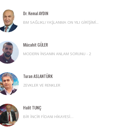
Dr. Kemal AYDIN
BM SAĞLIKLI YAŞLANMA ON YILI GİRİŞİMİ...
Mücahit GÜLER
MODERN İNSANIN ANLAM SORUNU - 2
Turan ASLANTÜRK
ZEVKLER VE RENKLER
Halit TUNÇ
BİR İNCİR FİDANI HİKAYESİ…