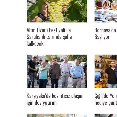
Altın Üzüm Festivali ile
Bornova’da 
Saruhanlı tarımda şaha
Başlıyor
kalkacak!
ARAŞTIRMACILARININ
MAVİ YILDIZ TURİZM VE HAZIR TUR’A 
TURİZM FUARI’NDA BÜYÜK İLGİ
Karşıyaka’da kesintisiz ulaşım
Çiğli’de Ye
için dev yatırım
hediye çant