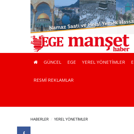
GÜNCEL
EGE
YEREL YÖNETİMLER
RESMİ REKLAMLAR
HABERLER
YEREL YÖNETİMLER