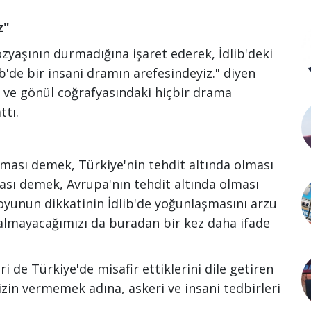
z"
özyaşının durmadığına işaret ederek, İdlib'deki
lib'de bir insani dramın arefesindeyiz." diyen
ki ve gönül coğrafyasındaki hiçbir drama
ttı.
olması demek, Türkiye'nin tehdit altında olması
ması demek, Avrupa'nın tehdit altında olması
unun dikkatinin İdlib'de yoğunlaşmasını arzu
kalmayacağımızı da buradan bir kez daha ifade
 de Türkiye'de misafir ettiklerini dile getiren
izin vermemek adına, askeri ve insani tedbirleri