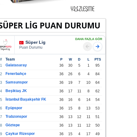
SÜPER LİG PUAN DURUMU
DAHA FAZLA GÖR
Süper Lig
Puan Durumu
#
Team
P
W
D
L
PTS
Galatasaray
1
36
30
5
1
95
Fenerbahçe
2
36
26
6
4
84
Samsunspor
3
36
19
7
10
64
Beşiktaş JK
4
36
17
11
8
62
İstanbul Başakşehir FK
5
36
16
6
14
54
Eyüpspor
6
36
15
8
13
53
Trabzonspor
7
36
13
12
11
51
Göztepe
8
36
13
11
12
50
Çaykur Rizespor
9
36
15
4
17
49