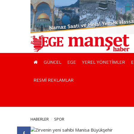
GÜNCEL
EGE
YEREL YÖNETİMLER
RESMİ REKLAMLAR
HABERLER
SPOR