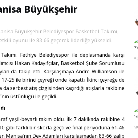
Manisa Büyükşehir
anisa Büyükşehir Belediyespor Basketbol Takımı,
etkili oyunu ile 83-66 geçerek liderliğe yükseldi.
Takımı, Fethiye Belediyespor ile deplasmanda karşı
AÇ
dımcısı Hakan Kadayıfçılar, Basketbol Şube Sorumlusu
an da takip etti. Karşılaşmaya Andre Williamson ile
 17-25 ile birinci çeyreği önde kapattı. İkinci çeyreğe de
 da serbest atış çizgisinden kaçırdığı atışlarla rakibine
’nın üstünlüğü ile geçildi.
ldı
af yeşil-beyazlı takım oldu. İlk 7 dakikada rakibine 4
M
 gibi farklı bir skorla geçti ve final periyoduna 61-46
esen Manisa’nın Dev Adamları karşılaşmadan 83-66 galip