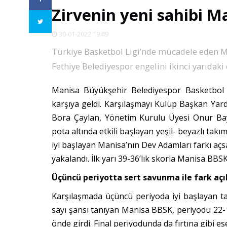
Zirvenin yeni sahibi 
30-01-2022 19:49
Türkiye Basketbol Ligi’nde mücadele eden M
Fethiye Belediyespor engelini ikinci yarıdaki 
Manisa Büyükşehir Belediyespor Basketbol 
karşıya geldi. Karşılaşmayı Kulüp Başkan Yar
Bora Çaylan, Yönetim Kurulu Üyesi Onur Bayl
pota altında etkili başlayan yeşil- beyazlı takım
iyi başlayan Manisa’nın Dev Adamları farkı açsa
yakalandı. İlk yarı 39-36’lık skorla Manisa BBSK
Üçüncü periyotta sert savunma ile fark açı
Karşılaşmada üçüncü periyoda iyi başlayan tar
sayı şansı tanıyan Manisa BBSK, periyodu 22-10
önde girdi. Final periyodunda da fırtına gibi 