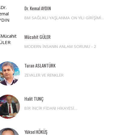
Dr. Kemal AYDIN
BM SAĞLIKLI YAŞLANMA ON YILI GİRİŞİMİ...
Mücahit GÜLER
MODERN İNSANIN ANLAM SORUNU - 2
Turan ASLANTÜRK
ZEVKLER VE RENKLER
Halit TUNÇ
BİR İNCİR FİDANI HİKAYESİ…
Yüksel KÖKÜŞ