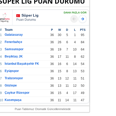
SÜPER LİG PUAN DURUMU
DAHA FAZLA GÖR
Süper Lig
Puan Durumu
#
Team
P
W
D
L
PTS
Galatasaray
1
36
30
5
1
95
Fenerbahçe
2
36
26
6
4
84
Samsunspor
3
36
19
7
10
64
Beşiktaş JK
4
36
17
11
8
62
İstanbul Başakşehir FK
5
36
16
6
14
54
Eyüpspor
6
36
15
8
13
53
Trabzonspor
7
36
13
12
11
51
Göztepe
8
36
13
11
12
50
Çaykur Rizespor
9
36
15
4
17
49
Kasımpaşa
10
36
11
14
11
47
Konyaspor
11
36
13
7
16
46
Puan Tablomuz Otomatik Güncellenmektedir.
Gazişehir Gaziantep FK
12
36
12
9
15
45