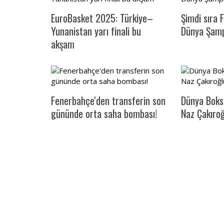
EuroBasket 2025: Türkiye–
Şimdi sıra F
Yunanistan yarı finali bu
Dünya Şamp
İKİ KAYNAK KİTAP TARİH ARAŞTIRMAC
akşam
HİZMETİNDE
Fenerbahçe'den transferin son
Dünya Boks
gününde orta saha bombası!
Naz Çakıroğ
 mümkün mü?