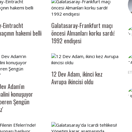
y-Eintracht
Galatasaray-Frankfurt maçı
açının hakemi belli
öncesi Almanları korku sardı!
1992 endişesi
ET
12 Dev Adam, ikinci kez
Avrupa ikincisi oldu
Dev Adam'ın
alini konuşuyor
Alperen Şengün
z'