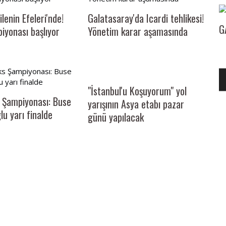
ilenin Efeleri'nde!
Galatasaray'da Icardi tehlikesi!
G
iyonası başlıyor
Yönetim karar aşamasında
ILARININ
MAVİ YILDIZ TURİZM VE HAZIR TUR’A İZMİR
TURİZM FUARI’NDA BÜYÜK İLGİ
"İstanbul'u Koşuyorum" yol
 Şampiyonası: Buse
yarışının Asya etabı pazar
lu yarı finalde
günü yapılacak