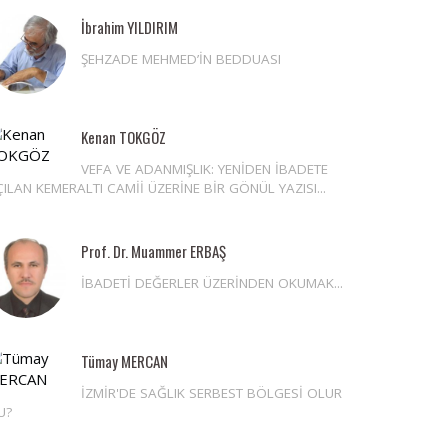
İbrahim YILDIRIM
ŞEHZADE MEHMED’İN BEDDUASI
Kenan TOKGÖZ
VEFA VE ADANMIŞLIK: YENİDEN İBADETE
ILAN KEMERALTI CAMİİ ÜZERİNE BİR GÖNÜL YAZISI...
Prof. Dr. Muammer ERBAŞ
İBADETİ DEĞERLER ÜZERİNDEN OKUMAK...
Tümay MERCAN
İZMİR'DE SAĞLIK SERBEST BÖLGESİ OLUR
U?