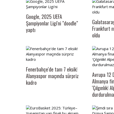
Google, 2025 UEFA
Galatasara
Şampiyonlar Ligi'ni "doodle"
Frankfurt m
yaptı
oldu
Fenerbahçe'de tam 7 eksik!
Avrupa 12 
Alanyaspor maçında sürpriz
Almanya fin
kadro
'Çılgınlık! 
durdurulma