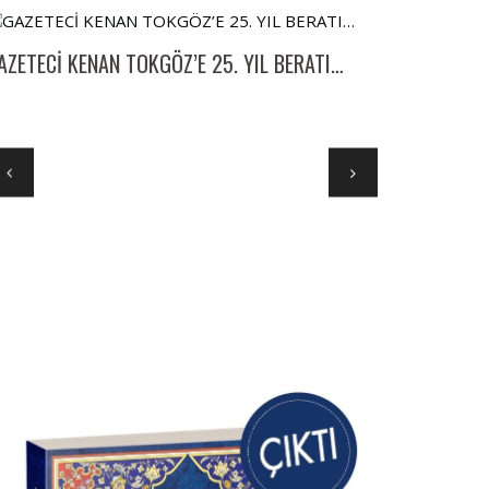
AZETECİ KENAN TOKGÖZ’E 25. YIL BERATI…
İlk kez ev ala