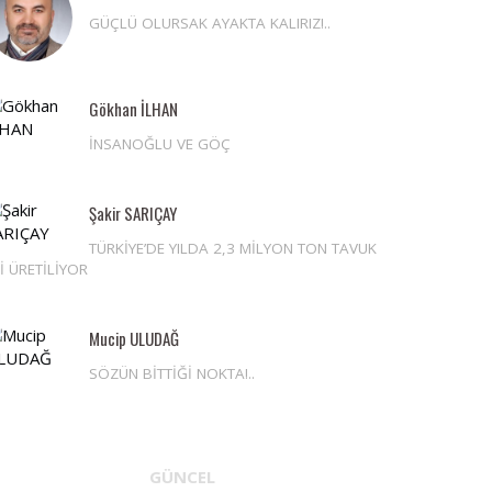
GÜÇLÜ OLURSAK AYAKTA KALIRIZ!..
Gökhan İLHAN
İNSANOĞLU VE GÖÇ
Şakir SARIÇAY
TÜRKİYE’DE YILDA 2,3 MİLYON TON TAVUK
İ ÜRETİLİYOR
Mucip ULUDAĞ
SÖZÜN BİTTİĞİ NOKTA!..
GÜNCEL