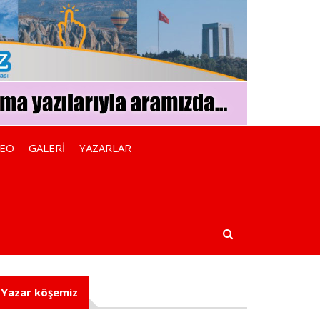
DEO
GALERİ
YAZARLAR
Yazar köşemiz