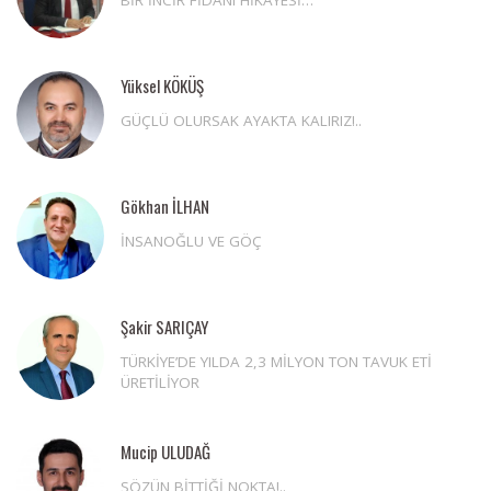
BİR İNCİR FİDANI HİKAYESİ…
Yüksel KÖKÜŞ
GÜÇLÜ OLURSAK AYAKTA KALIRIZ!..
Gökhan İLHAN
İNSANOĞLU VE GÖÇ
Şakir SARIÇAY
TÜRKİYE’DE YILDA 2,3 MİLYON TON TAVUK ETİ
ÜRETİLİYOR
Mucip ULUDAĞ
SÖZÜN BİTTİĞİ NOKTA!..