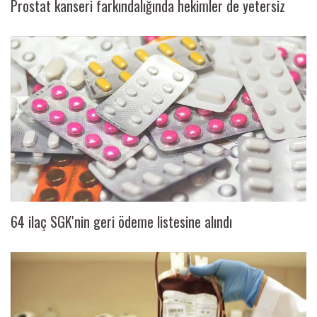
Prostat kanseri farkındalığında hekimler de yetersiz
64 ilaç SGK'nin geri ödeme listesine alındı