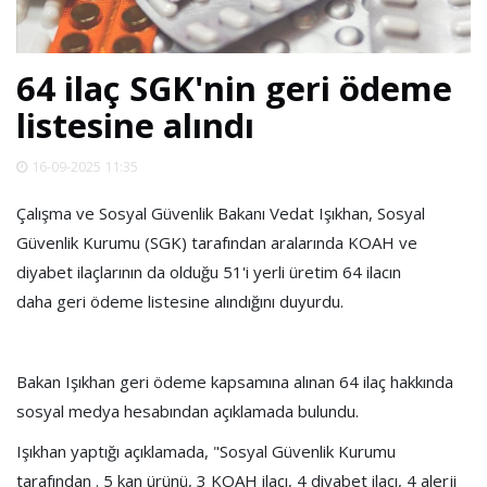
SPOR
64 ilaç SGK'nin geri ödeme
DÜNYA
listesine alındı
VİDEO
16-09-2025 11:35
Çalışma ve Sosyal Güvenlik Bakanı Vedat Işıkhan, Sosyal
GALERİ
Güvenlik Kurumu (SGK) tarafından aralarında KOAH ve
diyabet ilaçlarının da olduğu 51'i yerli üretim 64 ilacın
YAZARLAR
daha geri ödeme listesine alındığını duyurdu.
RESMİ
REKLAMLAR
Bakan Işıkhan geri ödeme kapsamına alınan 64 ilaç hakkında
sosyal medya hesabından açıklamada bulundu.
Işıkhan yaptığı açıklamada,
"Sosyal Güvenlik Kurumu
tarafından . 5 kan ürünü, 3 KOAH ilacı, 4 diyabet ilacı, 4 alerji