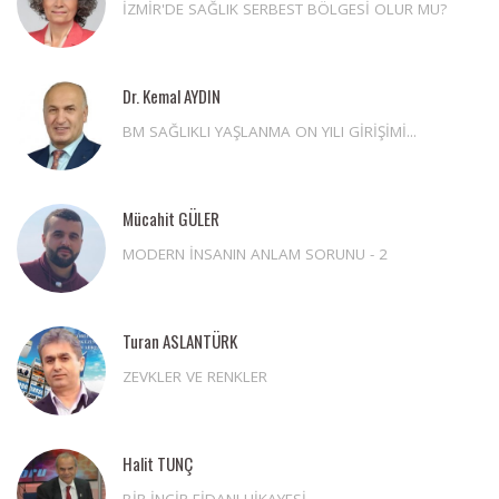
İZMİR'DE SAĞLIK SERBEST BÖLGESİ OLUR MU?
Dr. Kemal AYDIN
BM SAĞLIKLI YAŞLANMA ON YILI GİRİŞİMİ...
Mücahit GÜLER
MODERN İNSANIN ANLAM SORUNU - 2
Turan ASLANTÜRK
ZEVKLER VE RENKLER
Halit TUNÇ