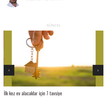
GÜNCEL
İlk kez ev alacaklar için 7 tavsiye
Ai