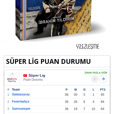
SÜPER LİG PUAN DURUMU
DAHA FAZLA GÖR
Süper Lig
Puan Durumu
#
Team
P
W
D
L
PTS
Galatasaray
1
36
30
5
1
95
Fenerbahçe
2
36
26
6
4
84
Samsunspor
3
36
19
7
10
64