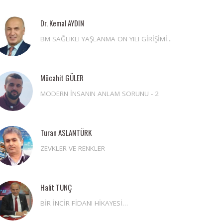
Dr. Kemal AYDIN
BM SAĞLIKLI YAŞLANMA ON YILI GİRİŞİMİ...
Mücahit GÜLER
MODERN İNSANIN ANLAM SORUNU - 2
Turan ASLANTÜRK
ZEVKLER VE RENKLER
Halit TUNÇ
BİR İNCİR FİDANI HİKAYESİ…