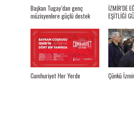
İZMİR’DE E
Başkan Tugay’dan genç
EŞİTLİĞİ G
müzisyenlere güçlü destek
Cumhuriyet Her Yerde
Çünkü İzmir