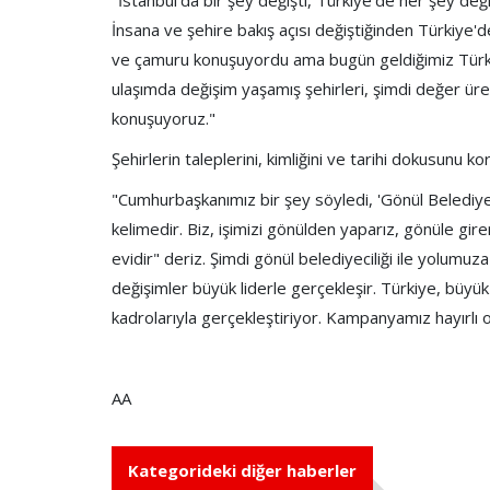
"İstanbul'da bir şey değişti, Türkiye'de her şey değişti
İnsana ve şehire bakış açısı değiştiğinden Türkiye'
ve çamuru konuşuyordu ama bugün geldiğimiz Türkiy
ulaşımda değişim yaşamış şehirleri, şimdi değer üret
konuşuyoruz."
Şehirlerin taleplerini, kimliğini ve tarihi dokusunu k
"Cumhurbaşkanımız bir şey söyledi, 'Gönül Belediyec
kelimedir. Biz, işimizi gönülden yaparız, gönüle gire
evidir" deriz. Şimdi gönül belediyeciliği ile yolumuz
değişimler büyük liderle gerçekleşir. Türkiye, büyük
kadrolarıyla gerçekleştiriyor. Kampanyamız hayırlı o
AA
Kategorideki diğer haberler