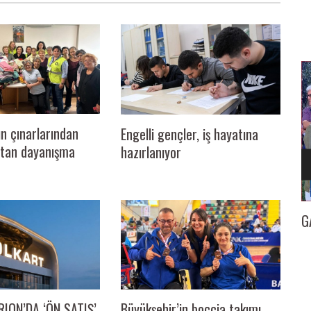
ın çınarlarından
Engelli gençler, iş hayatına
sıtan dayanışma
hazırlanıyor
İZMİR
GAZETECİ KENAN TOKGÖZ’E 25. YIL BERATI…
İl
ION’DA ‘ÖN SATIŞ’
Büyükşehir’in boccia takımı,