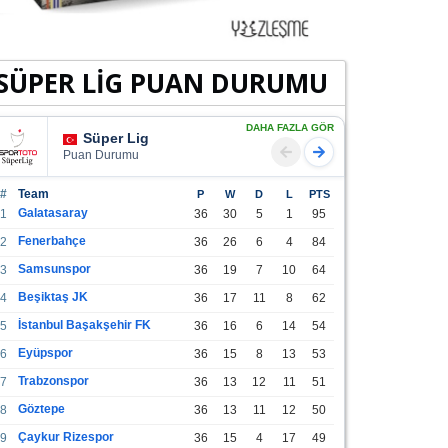
SÜPER LİG PUAN DURUMU
DAHA FAZLA GÖR
Süper Lig
Puan Durumu
#
Team
P
W
D
L
PTS
Galatasaray
1
36
30
5
1
95
Fenerbahçe
2
36
26
6
4
84
Samsunspor
3
36
19
7
10
64
Beşiktaş JK
4
36
17
11
8
62
İstanbul Başakşehir FK
5
36
16
6
14
54
Eyüpspor
6
36
15
8
13
53
Trabzonspor
7
36
13
12
11
51
Göztepe
8
36
13
11
12
50
Çaykur Rizespor
9
36
15
4
17
49