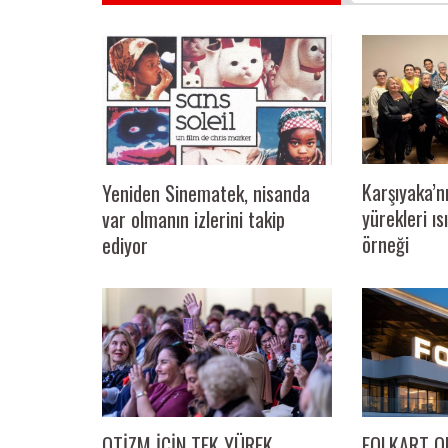
Karşıyaka’n
Yeniden Sinematek, nisanda
yürekleri ı
var olmanın izlerini takip
örneği
ediyor
ARAŞTIRMACILARININ
MAVİ YILDIZ TURİZM VE HAZIR TUR’A 
TURİZM FUARI’NDA BÜYÜK İLGİ
OTİZM İÇİN TEK YÜREK
FOLKART OR