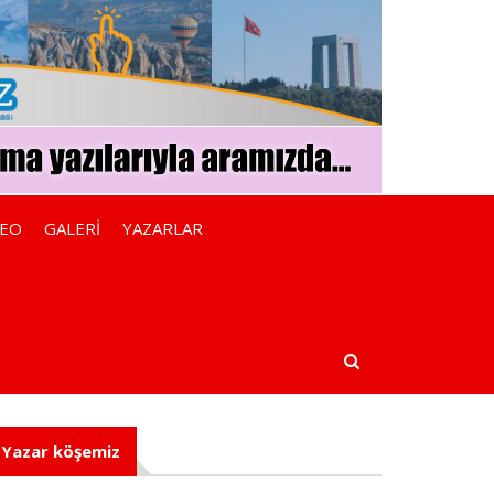
DEO
GALERİ
YAZARLAR
Yazar köşemiz