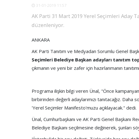
31-01-2019 11:57
AK Parti 31 Mart 2019 Yerel Seçimleri Aday T
düzenleniyor.
ANKARA
AK Parti Tanıtım ve Medyadan Sorumlu Genel Başka
Seçimleri Belediye Başkan adayları tanıtım top
çıkmanın ve yeni bir zafer için hazırlanmanın tanıtımın
Programa ilişkin bilgi veren Ünal, "Önce kampanyamı
birbirinden değerli adaylarımızı tanıtacağız. Daha
'Yerel Seçimler Manifesto'muzu açıklayacak." dedi.
Ünal, Cumhurbaşkanı ve AK Parti Genel Başkanı Rec
Belediye Başkanı seçilmesine değinerek, şunları söy