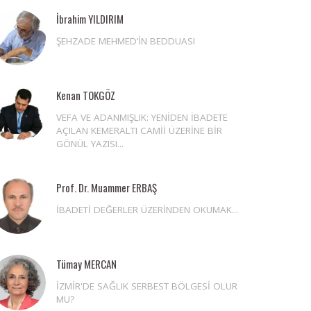
İbrahim YILDIRIM
ŞEHZADE MEHMED’İN BEDDUASI
Kenan TOKGÖZ
VEFA VE ADANMIŞLIK: YENİDEN İBADETE
AÇILAN KEMERALTI CAMİİ ÜZERİNE BİR
GÖNÜL YAZISI...
Prof. Dr. Muammer ERBAŞ
İBADETİ DEĞERLER ÜZERİNDEN OKUMAK...
Tümay MERCAN
İZMİR'DE SAĞLIK SERBEST BÖLGESİ OLUR
MU?