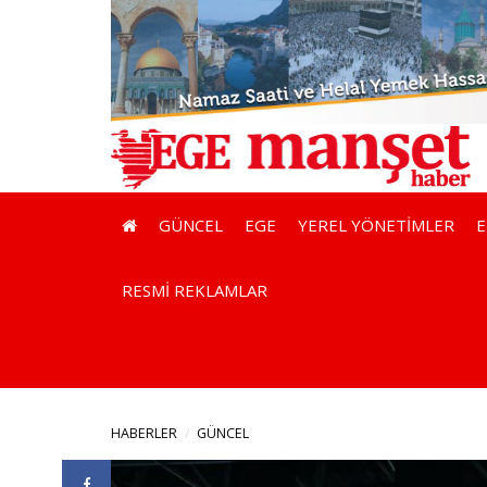
GÜNCEL
EGE
YEREL YÖNETİMLER
RESMİ REKLAMLAR
HABERLER
GÜNCEL