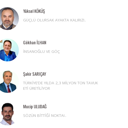
Yüksel KÖKÜŞ
GÜÇLÜ OLURSAK AYAKTA KALIRIZ!..
Gökhan İLHAN
İNSANOĞLU VE GÖÇ
Şakir SARIÇAY
TÜRKİYE’DE YILDA 2,3 MİLYON TON TAVUK
ETİ ÜRETİLİYOR
Mucip ULUDAĞ
SÖZÜN BİTTİĞİ NOKTA!..