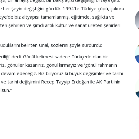
, bir anlayış değişti, bir bakış açısı değişikliği ortaya çıktı.
de her şeyin değiştiğini gördük. 1994'te Türkiye çöpü, çukuru
e'de biz altyapısı tamamlanmış, eğitimde, sağlıkta ve
en şehirleri ve şimdi artık kültür ve sanat üreten şehirleri
oruduklarını belirten Ünal, sözlerini şöyle sürdürdü:
iliği' dedi. Gönül kelimesi sadece Türkçede olan bir
riz, gönüller kazanırız, gönül kırmayız ve 'gönül rahmanın
a devam edeceğiz. Biz biliyoruz ki büyük değişimler ve tarihi
 ve tarihi değişimini Recep Tayyip Erdoğan ile AK Parti'nin
lsun."