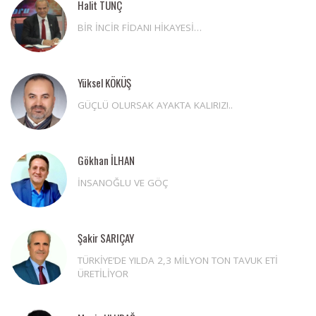
Halit TUNÇ
BİR İNCİR FİDANI HİKAYESİ…
Yüksel KÖKÜŞ
GÜÇLÜ OLURSAK AYAKTA KALIRIZ!..
Gökhan İLHAN
İNSANOĞLU VE GÖÇ
Şakir SARIÇAY
TÜRKİYE’DE YILDA 2,3 MİLYON TON TAVUK ETİ
ÜRETİLİYOR