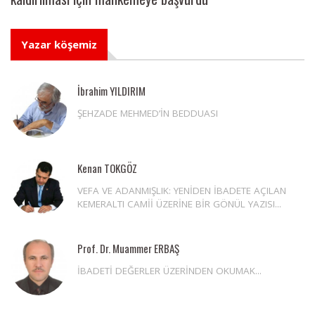
Yazar köşemiz
İbrahim YILDIRIM
ŞEHZADE MEHMED’İN BEDDUASI
Kenan TOKGÖZ
VEFA VE ADANMIŞLIK: YENİDEN İBADETE AÇILAN
KEMERALTI CAMİİ ÜZERİNE BİR GÖNÜL YAZISI...
Prof. Dr. Muammer ERBAŞ
İBADETİ DEĞERLER ÜZERİNDEN OKUMAK...