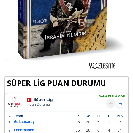
SÜPER LİG PUAN DURUMU
DAHA FAZLA GÖR
Süper Lig
Puan Durumu
#
Team
P
W
D
L
PTS
Galatasaray
1
36
30
5
1
95
Fenerbahçe
2
36
26
6
4
84