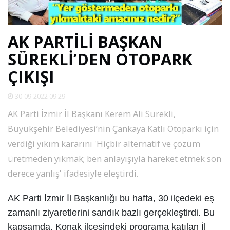
SPOR
AK PARTİLİ BAŞKAN
DÜNYA
SÜREKLİ’DEN OTOPARK
ÇIKIŞI
VİDEO
30-09-2022 09:29
GALERİ
AK Parti İzmir İl Başkanı Kerem Ali Sürekli,
Büyükşehir Belediyesi’nin Çankaya Katlı Otoparkı için
YAZARLAR
verdiği yıkım kararını 'Hiçbir alternatif ve çözüm
üretmeden yıkmak; ben
anlayışıyla hareket etmek son
RESMİ
derece yanlış' ifadesiyle eleştirdi.
REKLAMLAR
AK Parti İzmir İl Başkanlığı bu hafta, 30 ilçedeki eş
zamanlı ziyaretlerini sandık bazlı gerçekleştirdi. Bu
kapsamda, Konak ilçesindeki programa katılan İl