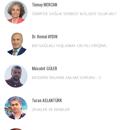
Tümay MERCAN
İZMİR'DE SAĞLIK SERBEST BÖLGESİ OLUR MU?
Dr. Kemal AYDIN
BM SAĞLIKLI YAŞLANMA ON YILI GİRİŞİMİ...
Mücahit GÜLER
MODERN İNSANIN ANLAM SORUNU - 2
Turan ASLANTÜRK
ZEVKLER VE RENKLER