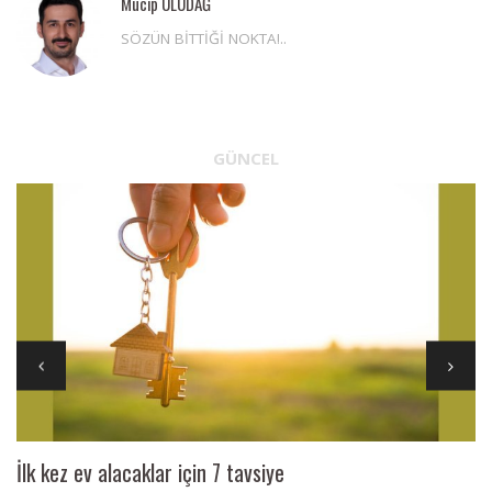
Mucip ULUDAĞ
SÖZÜN BİTTİĞİ NOKTA!..
GÜNCEL
İlk kez ev alacaklar için 7 tavsiye
Ai