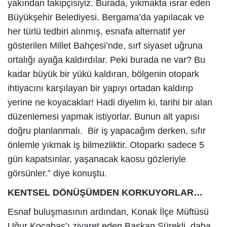
yakından takipçisiyiz. Burada, yıkmakta ısrar eden
Büyükşehir Belediyesi. Bergama’da yapılacak ve
her türlü tedbiri alınmış, esnafa alternatif yer
gösterilen Millet Bahçesi’nde, sırf siyaset uğruna
ortalığı ayağa kaldırdılar. Peki burada ne var? Bu
kadar büyük bir yükü kaldıran, bölgenin otopark
ihtiyacını karşılayan bir yapıyı ortadan kaldırıp
yerine ne koyacaklar! Hadi diyelim ki, tarihi bir alan
düzenlemesi yapmak istiyorlar. Bunun alt yapısı
doğru planlanmalı. Bir iş yapacağım derken, sıfır
önlemle yıkmak iş bilmezliktir. Otoparkı sadece 5
gün kapatsınlar, yaşanacak kaosu gözleriyle
görsünler.” diye konuştu.
KENTSEL DÖNÜŞÜMDEN KORKUYORLAR…
Esnaf buluşmasının ardından, Konak İlçe Müftüsü
Uğur Kocabaş’ı ziyaret eden Başkan Sürekli, daha