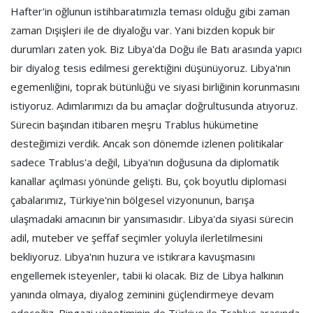
Hafter'in oğlunun istihbaratımızla teması olduğu gibi zaman
zaman Dışişleri ile de diyaloğu var. Yani bizden kopuk bir
durumları zaten yok. Biz Libya'da Doğu ile Batı arasında yapıcı
bir diyalog tesis edilmesi gerektiğini düşünüyoruz. Libya'nın
egemenliğini, toprak bütünlüğü ve siyasi birliğinin korunmasını
istiyoruz. Adımlarımızı da bu amaçlar doğrultusunda atıyoruz.
Sürecin başından itibaren meşru Trablus hükümetine
desteğimizi verdik. Ancak son dönemde izlenen politikalar
sadece Trablus'a değil, Libya'nın doğusuna da diplomatik
kanallar açılması yönünde gelişti. Bu, çok boyutlu diplomasi
çabalarımız, Türkiye'nin bölgesel vizyonunun, barışa
ulaşmadaki amacının bir yansımasıdır. Libya'da siyasi sürecin
adil, muteber ve şeffaf seçimler yoluyla ilerletilmesini
bekliyoruz. Libya'nın huzura ve istikrara kavuşmasını
engellemek isteyenler, tabii ki olacak. Biz de Libya halkının
yanında olmaya, diyalog zeminini güçlendirmeye devam
edeceğiz. Bingazi yönetiminin de Türkiye ile Trablus arasında