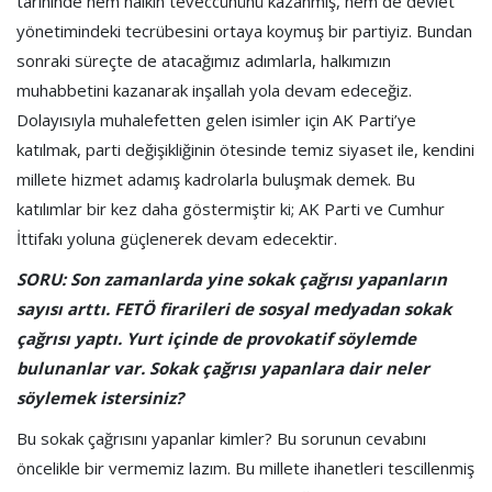
tarihinde hem halkın teveccühünü kazanmış, hem de devlet
yönetimindeki tecrübesini ortaya koymuş bir partiyiz. Bundan
sonraki süreçte de atacağımız adımlarla, halkımızın
muhabbetini kazanarak inşallah yola devam edeceğiz.
Dolayısıyla muhalefetten gelen isimler için AK Parti’ye
katılmak, parti değişikliğinin ötesinde temiz siyaset ile, kendini
millete hizmet adamış kadrolarla buluşmak demek. Bu
katılımlar bir kez daha göstermiştir ki; AK Parti ve Cumhur
İttifakı yoluna güçlenerek devam edecektir.
SORU: Son zamanlarda yine sokak çağrısı yapanların
sayısı arttı. FETÖ firarileri de sosyal medyadan sokak
çağrısı yaptı. Yurt içinde de provokatif söylemde
bulunanlar var. Sokak çağrısı yapanlara dair neler
söylemek istersiniz?
Bu sokak çağrısını yapanlar kimler? Bu sorunun cevabını
öncelikle bir vermemiz lazım. Bu millete ihanetleri tescillenmiş