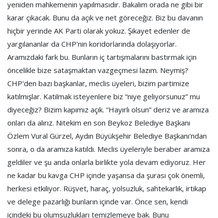
yeniden mahkemenin yapılmasıdır. Bakalım orada ne gibi bir
karar çıkacak. Bunu da açık ve net göreceğiz. Biz bu davanın
hiçbir yerinde AK Parti olarak yokuz. Şikayet edenler de
yargılananlar da CHP'nin koridorlarında dolaşıyorlar.
Aramızdaki fark bu. Bunların iç tartışmalarını bastırmak için
öncelikle bize sataşmaktan vazgeçmesi lazım. Neymiş?
CHP'den bazı başkanlar, meclis üyeleri, bizim partimize
katılmışlar. Katılmak isteyenlere biz “niye geliyorsunuz” mu
diyeceğiz? Bizim kapımız açık. “Hayırlı olsun” deriz ve aramıza
onları da alırız. Nitekim en son Beykoz Belediye Başkanı
Özlem Vural Gürzel, Aydın Büyükşehir Belediye Başkanı'ndan
sonra, o da aramıza katıldı. Meclis üyeleriyle beraber aramıza
geldiler ve şu anda onlarla birlikte yola devam ediyoruz. Her
ne kadar bu kavga CHP içinde yaşansa da şurası çok önemli,
herkesi etkiliyor. Rüşvet, haraç, yolsuzluk, sahtekarlık, irtikap
ve delege pazarlığı bunların içinde var. Önce sen, kendi
içindeki bu olumsuzlukları temizlemeye bak. Bunu