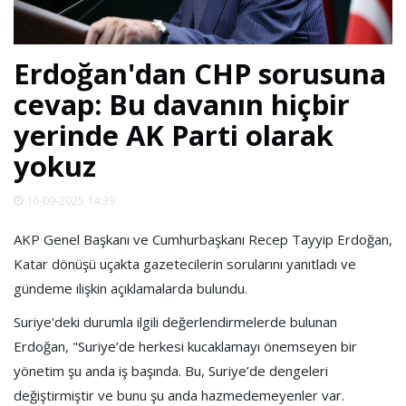
SPOR
Erdoğan'dan CHP sorusuna
DÜNYA
cevap: Bu davanın hiçbir
yerinde AK Parti olarak
VİDEO
yokuz
GALERİ
16-09-2025 14:39
YAZARLAR
AKP Genel Başkanı ve Cumhurbaşkanı Recep Tayyip Erdoğan,
Katar dönüşü uçakta gazetecilerin sorularını yanıtladı ve
gündeme ilişkin açıklamalarda bulundu.
RESMİ
REKLAMLAR
Suriye'deki durumla ilgili değerlendirmelerde bulunan
Erdoğan, "Suriye’de herkesi kucaklamayı önemseyen bir
yönetim şu anda iş başında. Bu, Suriye’de dengeleri
değiştirmiştir ve bunu şu anda hazmedemeyenler var.