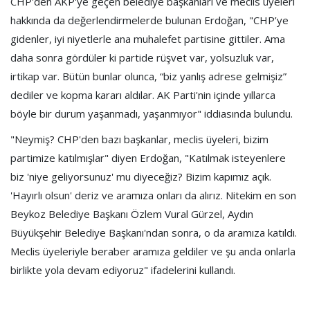
CHP'den AKP'ye geçen belediye başkanları ve meclis üyeleri
hakkında da değerlendirmelerde bulunan Erdoğan, "CHP’ye
gidenler, iyi niyetlerle ana muhalefet partisine gittiler. Ama
daha sonra gördüler ki partide rüşvet var, yolsuzluk var,
irtikap var. Bütün bunlar olunca, “biz yanlış adrese gelmişiz”
dediler ve kopma kararı aldılar. AK Parti'nin içinde yıllarca
böyle bir durum yaşanmadı, yaşanmıyor" iddiasında bulundu.
"Neymiş? CHP'den bazı başkanlar, meclis üyeleri, bizim
partimize katılmışlar" diyen Erdoğan, "Katılmak isteyenlere
biz 'niye geliyorsunuz' mu diyeceğiz? Bizim kapımız açık.
'Hayırlı olsun' deriz ve aramıza onları da alırız. Nitekim en son
Beykoz Belediye Başkanı Özlem Vural Gürzel, Aydın
Büyükşehir Belediye Başkanı'ndan sonra, o da aramıza katıldı.
Meclis üyeleriyle beraber aramıza geldiler ve şu anda onlarla
birlikte yola devam ediyoruz" ifadelerini kullandı.