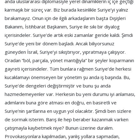
anda uluslararası diplomasiyle yerel dinamiklerin iç içe geçtiği
karmaşık bir süreç var. Biz burada kesinlikle Suriye’yi yalnız
bırakamayız. Onun için de ilgili arkadaşlarım başta Dışişleri
Bakanım, İstihbarat Başkanım, Suriye ile sıkı bir diyalog
içerisindeler. Suriye’de artık eski zamanlar geride kaldı. Şimdi
Suriye’de yeni bir dönem başladı. Ancak biliyorsunuz
güneyden İsrail, Suriye’yi sıkıştırıyor, yıpratmaya çalışıyor.
Oradan “böl, parçala, yönet mantığıyla” bir şeyler koparmanın
gayreti içerisindeler. Tüm bunlara rağmen Suriye’de herkesi
kucaklamayı önemseyen bir yönetim şu anda iş başında. Bu,
Suriye’de dengeleri değiştirmiştir ve bunu şu anda
hazmedemeyenler var. Herkesin bu yeni durumu iyi anlaması,
adımlarını buna göre atması en doğru, en basiretli ve
Suriye’nin şartlarına en uygun yol olacaktır. Şimdi ben sizlere
de sormak isterim. Barış ile hep beraber kazanmak varken
çatışmayla kaybetmek niye? Bunun üzerine duralım.
Provokasyonlara kapılmadan, yanlış yollara sapmadan,