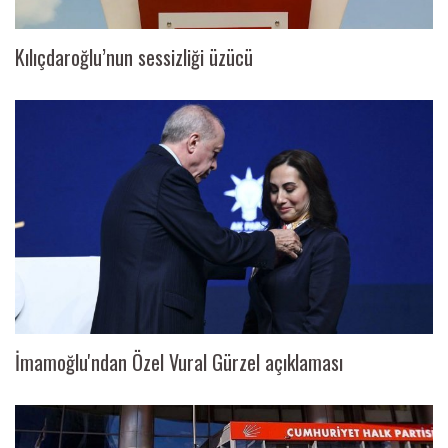
Kılıçdaroğlu’nun sessizliği üzücü
İmamoğlu'ndan Özel Vural Gürzel açıklaması