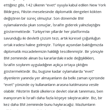
ettiğiniz gibi, 142 ülkenin “evet” oyuyla kabul edilen New York
Bildirgesi, Filistin meselesinde diplomatik dengeleri kökten
değiştiren bir süreç olmuştur. Son dönemde BM
oylamalarında çıkan sonuçlar, İsrail’in giderek yalnızlaştığını
göstermektedir. Türkiye’nin yıllardır her platformda
savunduğu iki devletli çözüm tezi, artık küresel çoğunluğun
ortak iradesi haline gelmiştir. Türkiye açısından baktığımızda
diplomatik mücadelemizin haklılığı tescillenmiştir. Bir yönüyle
BM zemininde alınan bu kararlardaki irade değişiklikleri,
İsrail’in soykırım uyguladığının açıkça ortaya çıktığını
göstermektedir. Bu, bugüne kadar oylamalarda “evet”
diyenlerin yanında yer almayanların da belki zaman içerisinde
“evet” yönünde oy kullananların arasına katılmasına vesile
olabilir. Filistin’in Batılı ülkelerce devlet olarak tanınması, ben
inanıyorum ki İsrail’i daha fazla köşeye sıkıştıracaktır. Biz, bir
kez daha BM zemininde bunu haykıracağız. Mazlumların