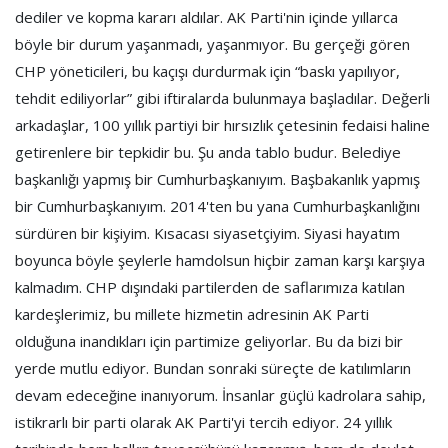
dediler ve kopma kararı aldılar. AK Parti'nin içinde yıllarca
böyle bir durum yaşanmadı, yaşanmıyor. Bu gerçeği gören
CHP yöneticileri, bu kaçışı durdurmak için “baskı yapılıyor,
tehdit ediliyorlar” gibi iftiralarda bulunmaya başladılar. Değerli
arkadaşlar, 100 yıllık partiyi bir hırsızlık çetesinin fedaisi haline
getirenlere bir tepkidir bu. Şu anda tablo budur. Belediye
başkanlığı yapmış bir Cumhurbaşkanıyım. Başbakanlık yapmış
bir Cumhurbaşkanıyım. 2014'ten bu yana Cumhurbaşkanlığını
sürdüren bir kişiyim. Kısacası siyasetçiyim. Siyasi hayatım
boyunca böyle şeylerle hamdolsun hiçbir zaman karşı karşıya
kalmadım. CHP dışındaki partilerden de saflarımıza katılan
kardeşlerimiz, bu millete hizmetin adresinin AK Parti
olduğuna inandıkları için partimize geliyorlar. Bu da bizi bir
yerde mutlu ediyor. Bundan sonraki süreçte de katılımların
devam edeceğine inanıyorum. İnsanlar güçlü kadrolara sahip,
istikrarlı bir parti olarak AK Parti'yi tercih ediyor. 24 yıllık