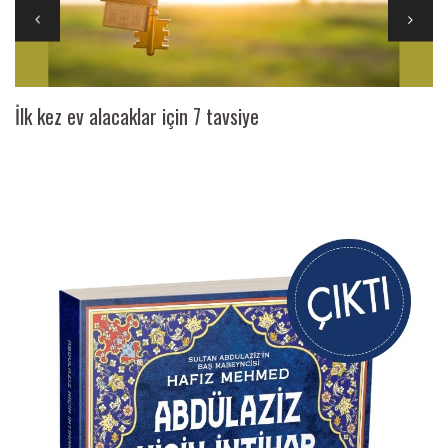
İlk kez ev alacaklar için 7 tavsiye
Ai