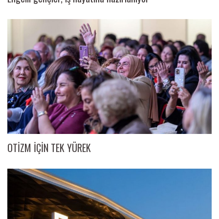
OTİZM İÇİN TEK YÜREK