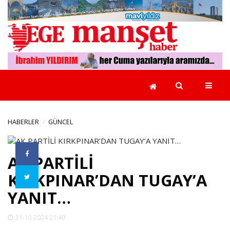
GÜNCEL
EGE
YEREL
YÖNETİMLER
HABERLER
GÜNCEL
EKONOMİ
AK PARTİLİ
KIRKPINAR’DAN TUGAY’A
POLİTİKA
YANIT…
RÖPORTAJLAR
31-10-2024 21:49