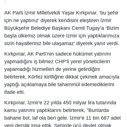
AK Parti İzmir Milletvekili Yaşar Kırkpınar, ‘bu şehir
için ne yaptınız’ diyerek kendisini eleştiren İzmir
Büyükşehir Belediye Başkanı Cemil Tugay’a ‘Bizim
başta ülkemiz olmak üzere İzmir için yaptıklarımıza
sizin hayalleriniz bile ulaşamaz’ diyerek yanıt verdi.
Kırkpınar, AK Parti’nin sadece hükümet yatırımı
yapmadığını iş bilmez CHP’li yerel yöneticilerin
yapamadığı hizmetleri de yerine getirdiğini
belirterek, Körfez kirliliğine dikkat çekmek amacıyla
yaptığı açıklamaya bile tahammül edemediklerini
ifade etti.
Kırkpınar, İzmir'e 22 yılda 450 milyar lira tutarında
kamu yatırımı yaptıklarını belirterek, "Bunlarda
bahane bol, laf ola beri gele. İzmir'e 11 bin 687 adet
yeni derslik inşa ettik. Şehirde üçü devlet olmak