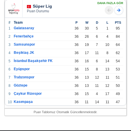
DAHA FAZLA GÖR
Süper Lig
Puan Durumu
#
Team
P
W
D
L
PTS
Galatasaray
1
36
30
5
1
95
Fenerbahçe
2
36
26
6
4
84
Samsunspor
3
36
19
7
10
64
Beşiktaş JK
4
36
17
11
8
62
İstanbul Başakşehir FK
5
36
16
6
14
54
Eyüpspor
6
36
15
8
13
53
Trabzonspor
7
36
13
12
11
51
Göztepe
8
36
13
11
12
50
Çaykur Rizespor
9
36
15
4
17
49
Kasımpaşa
10
36
11
14
11
47
Konyaspor
11
36
13
7
16
46
Puan Tablomuz Otomatik Güncellenmektedir.
Gazişehir Gaziantep FK
12
36
12
9
15
45
Alanyaspor
13
36
12
9
15
45