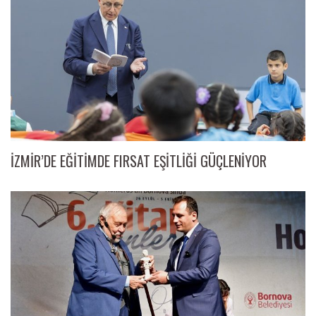
İZMİR’DE EĞİTİMDE FIRSAT EŞİTLİĞİ GÜÇLENİYOR