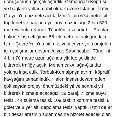
dönüşümünü gerçekleştirdik. Osmangazi Köprüsü
ve bağlantı yolları dahil olmak üzere İstanbul-İzmir
Otoyolu'nu hizmete açtık. İzmir'e bin 674 metre çift
tüp tünel ve bağlantı yollarıyla uzunluğu 2 bin 520
metreyi bulan Konak Tüneli'ni kazandırdık. Etaplar
halinde inşa ettiğimiz 55 kilometre uzunluğundaki
İzmir Çevre Yolu'nu bitirdik, yeni çevre yolu projeleri
için çalışmalar devam ediyor. Sabuncubeli Tüneli'ni
4 bin 70 metre uzunluğunda çift tüp şeklinde
bitirerek trafiğe açtık. Menemen-Aliağa-Çandarlı
yolunu inşa ettik. Torbalı-Kemalpaşa ayrımı köprülü
kavşağını tamamladık. Halen inşası devam eden
çok sayıda projeyi önümüzdeki yıl ve sonraki yıl
bitirerek hizmete açacağız. 38 baraj, 7 içme suyu
tesisi, 44 sulama tesisi, 109 taşkın koruma tesisi, 8
gölet ve 8 yer altı depolama tesisi yaptık. İzmir'de 94
bin dekar arazinin sulanmasına hizmet edecek olan