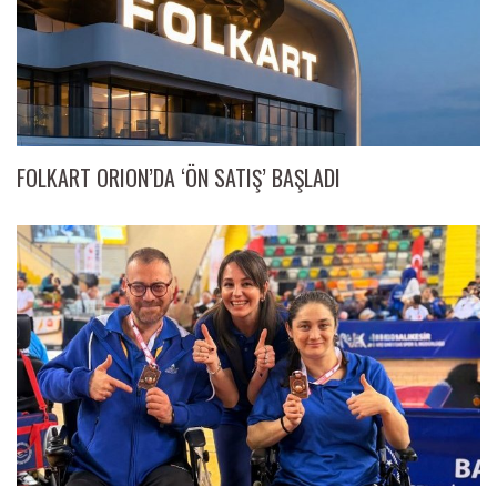
FOLKART ORION’DA ‘ÖN SATIŞ’ BAŞLADI