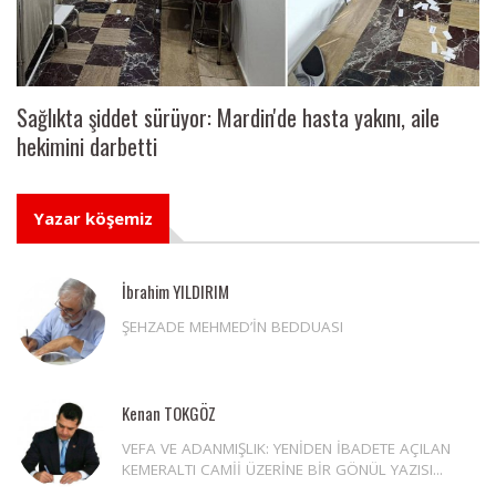
Sağlıkta şiddet sürüyor: Mardin'de hasta yakını, aile
hekimini darbetti
Yazar köşemiz
İbrahim YILDIRIM
ŞEHZADE MEHMED’İN BEDDUASI
Kenan TOKGÖZ
VEFA VE ADANMIŞLIK: YENİDEN İBADETE AÇILAN
KEMERALTI CAMİİ ÜZERİNE BİR GÖNÜL YAZISI...