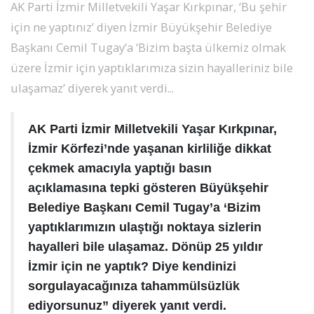
AK Parti İzmir Milletvekili Yaşar Kırkpınar, ‘Bu şehir
SPOR
için ne yaptınız’ diyen İzmir Büyükşehir Belediye
Başkanı Cemil Tugay’a ‘Bizim başta ülkemiz olmak
DÜNYA
üzere İzmir için yaptıklarımıza sizin hayalleriniz bile
ulaşamaz’ diyerek yanıt verdi...
VİDEO
AK Parti İzmir Milletvekili Yaşar Kırkpınar,
GALERİ
İzmir Körfezi’nde yaşanan kirliliğe dikkat
çekmek amacıyla yaptığı basın
YAZARLAR
açıklamasına tepki gösteren Büyükşehir
Belediye Başkanı Cemil Tugay’a ‘Bizim
RESMİ
yaptıklarımızın ulaştığı noktaya sizlerin
REKLAMLAR
hayalleri bile ulaşamaz. Dönüp 25 yıldır
İzmir için ne yaptık? Diye kendinizi
sorgulayacağınıza tahammülsüzlük
ediyorsunuz” diyerek yanıt verdi.