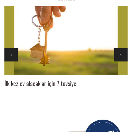
İlk kez ev alacaklar için 7 tavsiye
Ai