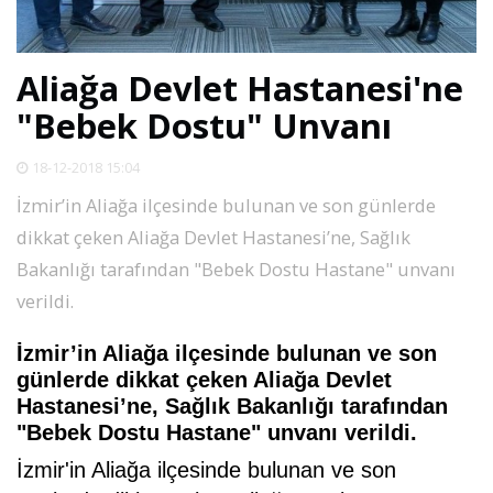
SPOR
Aliağa Devlet Hastanesi'ne
DÜNYA
"Bebek Dostu" Unvanı
VİDEO
18-12-2018 15:04
İzmir’in Aliağa ilçesinde bulunan ve son günlerde
GALERİ
dikkat çeken Aliağa Devlet Hastanesi’ne, Sağlık
Bakanlığı tarafından "Bebek Dostu Hastane" unvanı
YAZARLAR
verildi.
İzmir’in Aliağa ilçesinde bulunan ve son
RESMİ
REKLAMLAR
günlerde dikkat çeken Aliağa Devlet
Hastanesi’ne, Sağlık Bakanlığı tarafından
"Bebek Dostu Hastane" unvanı verildi.
İzmir'in Aliağa ilçesinde bulunan ve son