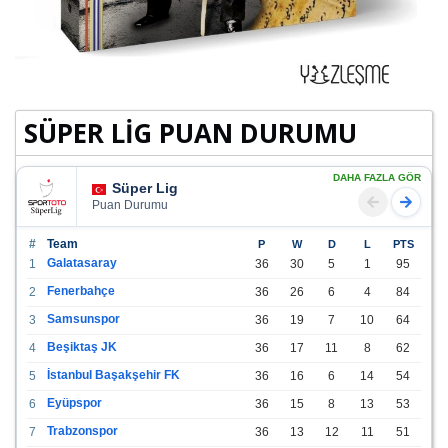
SÜPER LİG PUAN DURUMU
DAHA FAZLA GÖR
Süper Lig
Puan Durumu
#
Team
P
W
D
L
PTS
Galatasaray
1
36
30
5
1
95
Fenerbahçe
2
36
26
6
4
84
Samsunspor
3
36
19
7
10
64
Beşiktaş JK
4
36
17
11
8
62
İstanbul Başakşehir FK
5
36
16
6
14
54
Eyüpspor
6
36
15
8
13
53
Trabzonspor
7
36
13
12
11
51