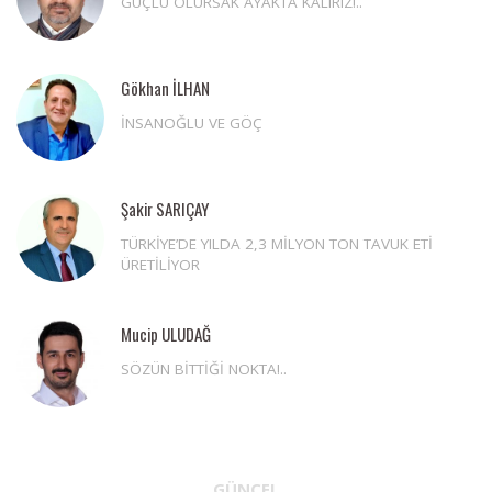
GÜÇLÜ OLURSAK AYAKTA KALIRIZ!..
Gökhan İLHAN
İNSANOĞLU VE GÖÇ
Şakir SARIÇAY
TÜRKİYE’DE YILDA 2,3 MİLYON TON TAVUK ETİ
ÜRETİLİYOR
Mucip ULUDAĞ
SÖZÜN BİTTİĞİ NOKTA!..
GÜNCEL