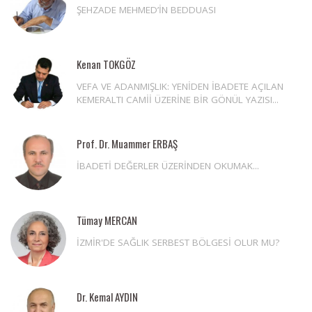
ŞEHZADE MEHMED’İN BEDDUASI
Kenan TOKGÖZ
VEFA VE ADANMIŞLIK: YENİDEN İBADETE AÇILAN
KEMERALTI CAMİİ ÜZERİNE BİR GÖNÜL YAZISI...
Prof. Dr. Muammer ERBAŞ
İBADETİ DEĞERLER ÜZERİNDEN OKUMAK...
Tümay MERCAN
İZMİR'DE SAĞLIK SERBEST BÖLGESİ OLUR MU?
Dr. Kemal AYDIN