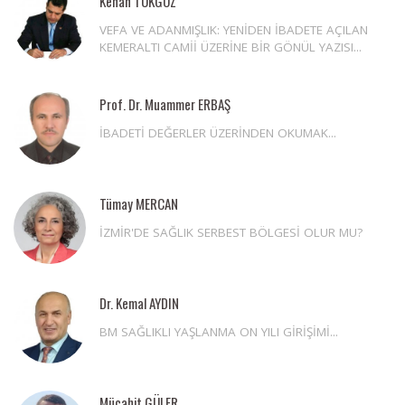
Kenan TOKGÖZ
VEFA VE ADANMIŞLIK: YENİDEN İBADETE AÇILAN
KEMERALTI CAMİİ ÜZERİNE BİR GÖNÜL YAZISI...
Prof. Dr. Muammer ERBAŞ
İBADETİ DEĞERLER ÜZERİNDEN OKUMAK...
Tümay MERCAN
İZMİR'DE SAĞLIK SERBEST BÖLGESİ OLUR MU?
Dr. Kemal AYDIN
BM SAĞLIKLI YAŞLANMA ON YILI GİRİŞİMİ...
Mücahit GÜLER