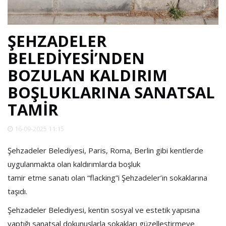
SPOR
ŞEHZADELER
DÜNYA
BELEDİYESİ’NDEN
BOZULAN KALDIRIM
VİDEO
BOŞLUKLARINA SANATSAL
GALERİ
TAMİR
16-09-2025 11:15
YAZARLAR
Şehzadeler Belediyesi, Paris, Roma, Berlin gibi kentlerde
RESMİ
uygulanmakta olan kaldırımlarda boşluk
REKLAMLAR
tamir etme sanatı olan “flacking”i Şehzadeler’in sokaklarına
taşıdı.
Şehzadeler Belediyesi, kentin sosyal ve estetik yapısına
yaptığı sanatsal dokunuşlarla sokakları güzelleştirmeye