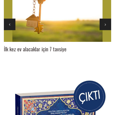
İlk kez ev alacaklar için 7 tavsiye
Ai