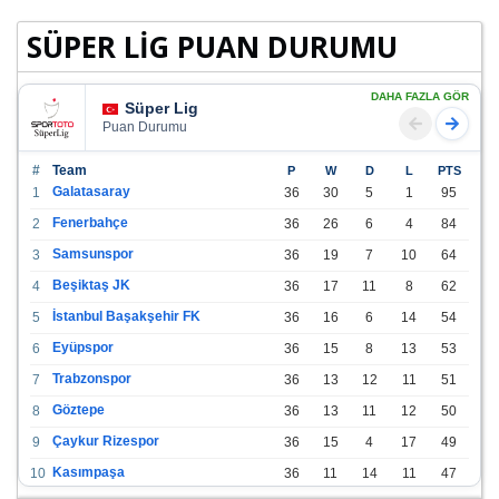
SÜPER LİG PUAN DURUMU
DAHA FAZLA GÖR
Süper Lig
Puan Durumu
#
Team
P
W
D
L
PTS
Galatasaray
1
36
30
5
1
95
Fenerbahçe
2
36
26
6
4
84
Samsunspor
3
36
19
7
10
64
Beşiktaş JK
4
36
17
11
8
62
İstanbul Başakşehir FK
5
36
16
6
14
54
Eyüpspor
6
36
15
8
13
53
Trabzonspor
7
36
13
12
11
51
Göztepe
8
36
13
11
12
50
Çaykur Rizespor
9
36
15
4
17
49
Kasımpaşa
10
36
11
14
11
47