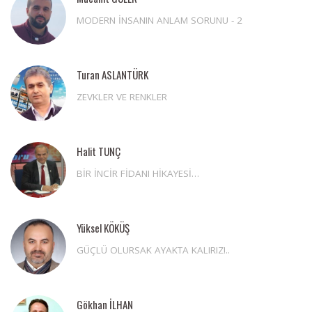
MODERN İNSANIN ANLAM SORUNU - 2
Turan ASLANTÜRK
ZEVKLER VE RENKLER
Halit TUNÇ
BİR İNCİR FİDANI HİKAYESİ…
Yüksel KÖKÜŞ
GÜÇLÜ OLURSAK AYAKTA KALIRIZ!..
Gökhan İLHAN