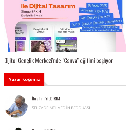
Dijital Gençlik Merkezi'nde "Canva" eğitimi başlıyor
Yazar köşemiz
İbrahim YILDIRIM
ŞEHZADE MEHMED’İN BEDDUASI