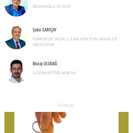
İNSANOĞLU VE GÖÇ
Şakir SARIÇAY
TÜRKİYE’DE YILDA 2,3 MİLYON TON TAVUK ETİ
ÜRETİLİYOR
Mucip ULUDAĞ
SÖZÜN BİTTİĞİ NOKTA!..
GÜNCEL