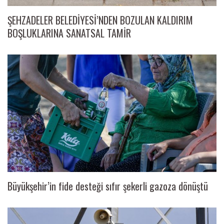
ŞEHZADELER BELEDİYESİ’NDEN BOZULAN KALDIRIM
BOŞLUKLARINA SANATSAL TAMİR
Büyükşehir’in fide desteği sıfır şekerli gazoza dönüştü