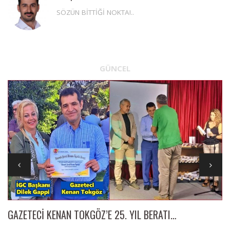
SÖZÜN BİTTİĞİ NOKTA!..
GÜNCEL
GAZETECİ KENAN TOKGÖZ’E 25. YIL BERATI…
İl