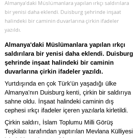
Almanya'daki Müslümanlara yapılan ırkçı saldırılara
SPOR
bir yenisi daha eklendi. Duisburg şehrinde inşaat
halindeki bir caminin duvarlarına çirkin ifadeler
DÜNYA
yazıldı.
VİDEO
Almanya'daki Müslümanlara yapılan ırkçı
saldırılara bir yenisi daha eklendi. Duisburg
şehrinde inşaat halindeki bir caminin
GALERİ
duvarlarına çirkin ifadeler yazıldı.
YAZARLAR
Yurtdışında en çok Türk'ün yaşadığı ülke
Almanya'nın Duisburg kenti, çirkin bir saldırıya
RESMİ
sahne oldu. İnşaat halindeki caminin dış
REKLAMLAR
cephesi ırkçı ifadeler içeren yazılarla kirletildi.
Çirkin saldırı, İslam Toplumu Milli Görüş
Teşkilatı tarafından yaptırılan Mevlana Külliyesi