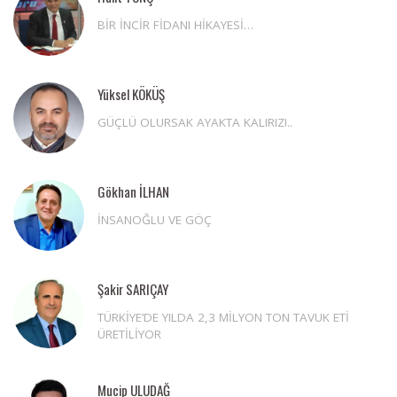
BİR İNCİR FİDANI HİKAYESİ…
Yüksel KÖKÜŞ
GÜÇLÜ OLURSAK AYAKTA KALIRIZ!..
Gökhan İLHAN
İNSANOĞLU VE GÖÇ
Şakir SARIÇAY
TÜRKİYE’DE YILDA 2,3 MİLYON TON TAVUK ETİ
ÜRETİLİYOR
Mucip ULUDAĞ