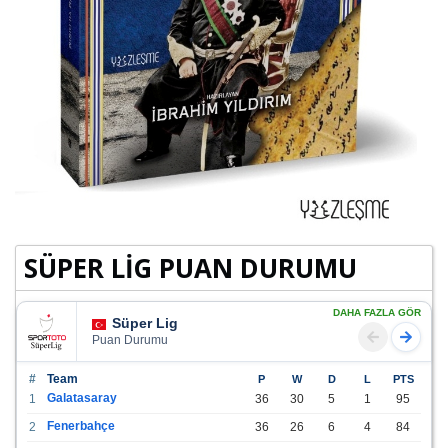
SÜPER LİG PUAN DURUMU
DAHA FAZLA GÖR
Süper Lig
Puan Durumu
#
Team
P
W
D
L
PTS
Galatasaray
1
36
30
5
1
95
Fenerbahçe
2
36
26
6
4
84