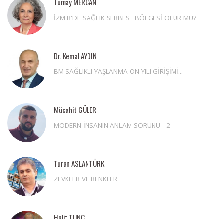
Tümay MERCAN
İZMİR'DE SAĞLIK SERBEST BÖLGESİ OLUR MU?
Dr. Kemal AYDIN
BM SAĞLIKLI YAŞLANMA ON YILI GİRİŞİMİ...
Mücahit GÜLER
MODERN İNSANIN ANLAM SORUNU - 2
Turan ASLANTÜRK
ZEVKLER VE RENKLER
Halit TUNÇ