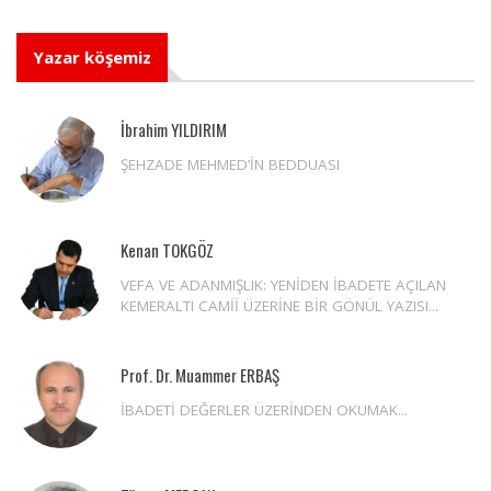
Yazar köşemiz
İbrahim YILDIRIM
ŞEHZADE MEHMED’İN BEDDUASI
Kenan TOKGÖZ
VEFA VE ADANMIŞLIK: YENİDEN İBADETE AÇILAN
KEMERALTI CAMİİ ÜZERİNE BİR GÖNÜL YAZISI...
Prof. Dr. Muammer ERBAŞ
İBADETİ DEĞERLER ÜZERİNDEN OKUMAK...