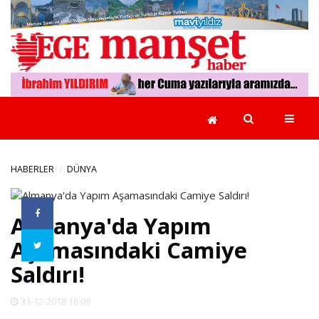
GÜNCEL
EGE
YEREL
YÖNETİMLER
HABERLER
DÜNYA
EKONOMİ
Almanya'da Yapım
Aşamasındaki Camiye
POLİTİKA
Saldırı!
RÖPORTAJLAR
31-12-2018 16:09