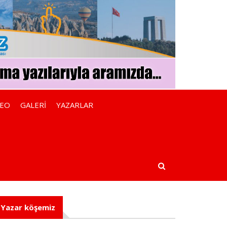
DEO
GALERİ
YAZARLAR
Yazar köşemiz