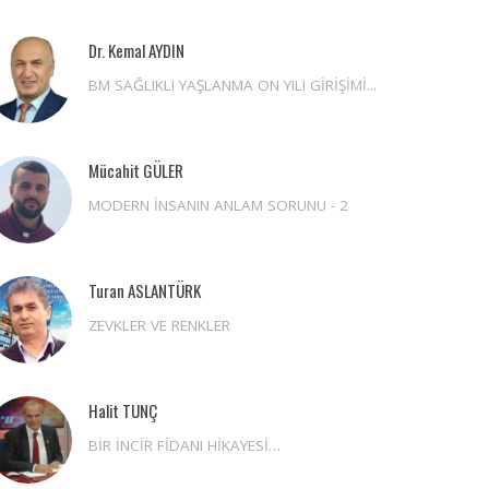
Dr. Kemal AYDIN
BM SAĞLIKLI YAŞLANMA ON YILI GİRİŞİMİ...
Mücahit GÜLER
MODERN İNSANIN ANLAM SORUNU - 2
Turan ASLANTÜRK
ZEVKLER VE RENKLER
Halit TUNÇ
BİR İNCİR FİDANI HİKAYESİ…