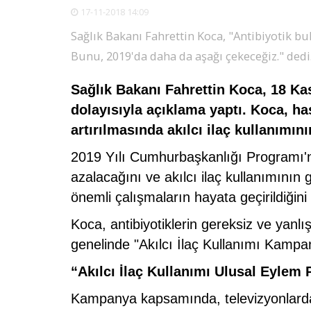
17-11-2018 14:09
Sağlık Bakanı Fahrettin Koca, "Antibiyotik bu
Bunu, 2019'da daha da aşağı çekeceğiz." dedi
Sağlık Bakanı Fahrettin Koca, 18 Ka
dolayısıyla açıklama yaptı. Koca, has
artırılmasında akılcı ilaç kullanımın
2019 Yılı Cumhurbaşkanlığı Programı'nın
azalacağını ve akılcı ilaç kullanımının
önemli çalışmaların hayata geçirildiğini 
Koca, antibiyotiklerin gereksiz ve yanl
genelinde "Akılcı İlaç Kullanımı Kampany
“Akılcı İlaç Kullanımı Ulusal Eylem 
Kampanya kapsamında, televizyonlarda