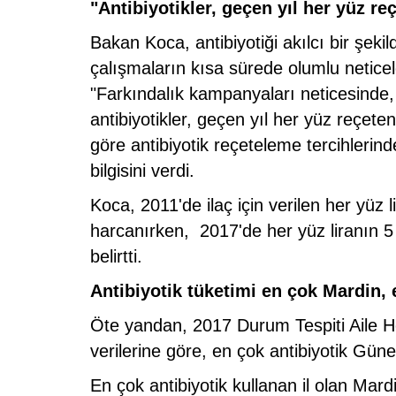
"Antibiyotikler, geçen yıl her yüz re
Bakan Koca, antibiyotiği akılcı bir şek
çalışmaların kısa sürede olumlu netice
"Farkındalık kampanyaları neticesinde,
antibiyotikler, geçen yıl her yüz reçeten
göre antibiyotik reçeteleme tercihlerind
bilgisini verdi.
Koca, 2011'de ilaç için verilen her yüz li
harcanırken, 2017'de her yüz liranın 5 li
belirtti.
ARAŞTIRMACILARININ
MAVİ YILDIZ TURİZM VE HAZIR TUR’A 
Antibiyotik tüketimi en çok Mardin, 
TURİZM FUARI’NDA BÜYÜK İLGİ
Öte yandan, 2017 Durum Tespiti Aile H
verilerine göre, en çok antibiyotik Gün
En çok antibiyotik kullanan il olan Mardi