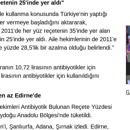
çetenin 25'inde yer aldı"
ilde kullanma konusunda Türkiye'nin yaptığı
ler vermeye başladığını aktararak,
 2011'de her yüz reçetenin 35'inde yer alan
in 25'inde yer aldı. Aile hekimlerinin de 2011'e
e yüzde 28,5'lik bir azalma olduğu belirlendi."
ranın 10,72 lirasının antibiyotikler için
rasının antibiyotikler için kullanıldığını
İZMİR
GAZETECİ KENAN TOKGÖZ’E 25. YIL BERATI…
İl
en az Edirne'de
ekimleri Antibiyotik Bulunan Reçete Yüzdesi
eydoğu Anadolu Bölgesi'nde tüketildi.
n'i, Şanlıurfa, Adana, Şırnak izledi. Edirne,