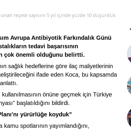
lunan reçete sayısını 5 yıl içinde yüzde 10 düşürdük.
.
sım Avrupa Antibiyotik Farkındalık Günü
talıkların tedavi başarısının
ın çok önemli olduğunu belirtti.
 sağlık hedeflerine göre ilaç maliyetlerinin
 geliştirileceğini ifade eden Koca, bu kapsamda
anlattı.
ış kullanılmasının önüne geçmek için Türkiye
ası" başlatıldığını bildirdi.
Planı'nı yürürlüğe koyduk”
 kamu spotlarının yayımlandığını,