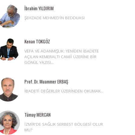
İbrahim YILDIRIM
ŞEHZADE MEHMED’İN BEDDUASI
Kenan TOKGÖZ
VEFA VE ADANMIŞLIK: YENİDEN İBADETE
AÇILAN KEMERALTI CAMİİ ÜZERİNE BİR
GÖNÜL YAZISI...
Prof. Dr. Muammer ERBAŞ
İBADETİ DEĞERLER ÜZERİNDEN OKUMAK...
Tümay MERCAN
İZMİR'DE SAĞLIK SERBEST BÖLGESİ OLUR
MU?