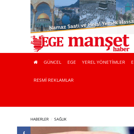
GÜNCEL
EGE
YEREL YÖNETİMLER
RESMİ REKLAMLAR
HABERLER
SAĞLIK