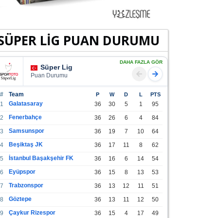
SÜPER LİG PUAN DURUMU
DAHA FAZLA GÖR
Süper Lig
Puan Durumu
#
Team
P
W
D
L
PTS
Galatasaray
1
36
30
5
1
95
Fenerbahçe
2
36
26
6
4
84
Samsunspor
3
36
19
7
10
64
Beşiktaş JK
4
36
17
11
8
62
İstanbul Başakşehir FK
5
36
16
6
14
54
Eyüpspor
6
36
15
8
13
53
Trabzonspor
7
36
13
12
11
51
Göztepe
8
36
13
11
12
50
Çaykur Rizespor
9
36
15
4
17
49