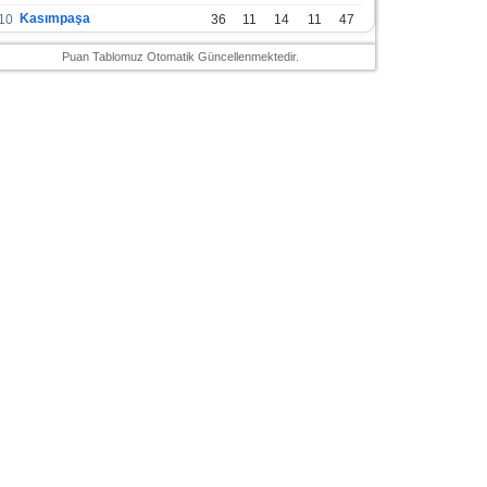
Kasımpaşa
10
36
11
14
11
47
Konyaspor
11
36
13
7
16
46
Puan Tablomuz Otomatik Güncellenmektedir.
Gazişehir Gaziantep FK
12
36
12
9
15
45
Alanyaspor
13
36
12
9
15
45
Kayserispor
14
36
11
12
13
45
Antalyaspor
15
36
12
8
16
44
Bodrumspor
16
36
9
10
17
37
Sivasspor
17
36
9
8
19
35
Hatayspor
18
36
6
8
22
26
Adana Demirspor
19
36
3
5
28
14