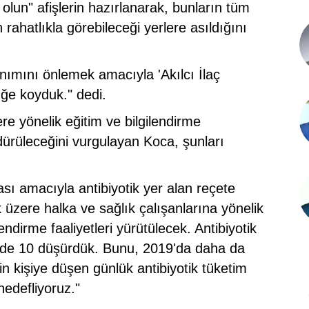
ı olun" afişlerin hazırlanarak, bunların tüm
n rahatlıkla görebileceği yerlere asıldığını
nımını önlemek amacıyla 'Akılcı İlaç
üğe koyduk." dedi.
ere yönelik eğitim ve bilgilendirme
rdürüleceğini vurgulayan Koca, şunları
ması amacıyla antibiyotik yer alan reçete
k üzere halka ve sağlık çalışanlarına yönelik
endirme faaliyetleri yürütülecek. Antibiyotik
üzde 10 düşürdük. Bunu, 2019'da daha da
n kişiye düşen günlük antibiyotik tüketim
hedefliyoruz."