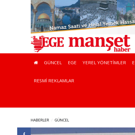
GÜNCEL
EGE
YEREL YÖNETİMLER
RESMİ REKLAMLAR
HABERLER
GÜNCEL