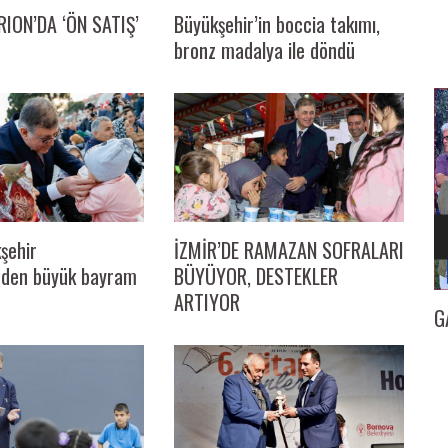
ION’DA ‘ÖN SATIŞ’
Büyükşehir’in boccia takımı,
bronz madalya ile döndü
şehir
İZMİR’DE RAMAZAN SOFRALARI
’nden büyük bayram
BÜYÜYOR, DESTEKLER
ARTIYOR
İZMİR
GAZETECİ KENAN TOKGÖZ’E 25. YIL BERATI…
İl