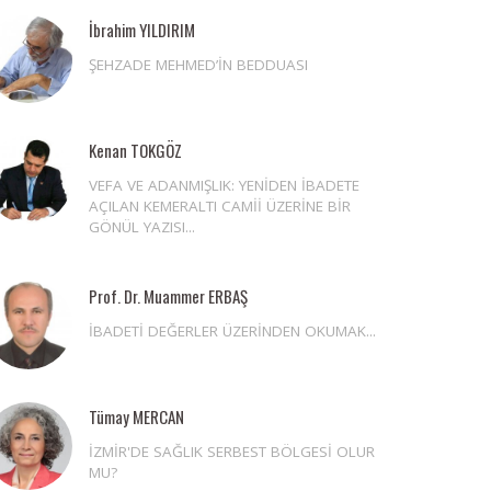
İbrahim YILDIRIM
ŞEHZADE MEHMED’İN BEDDUASI
Kenan TOKGÖZ
VEFA VE ADANMIŞLIK: YENİDEN İBADETE
AÇILAN KEMERALTI CAMİİ ÜZERİNE BİR
GÖNÜL YAZISI...
Prof. Dr. Muammer ERBAŞ
İBADETİ DEĞERLER ÜZERİNDEN OKUMAK...
Tümay MERCAN
İZMİR'DE SAĞLIK SERBEST BÖLGESİ OLUR
MU?