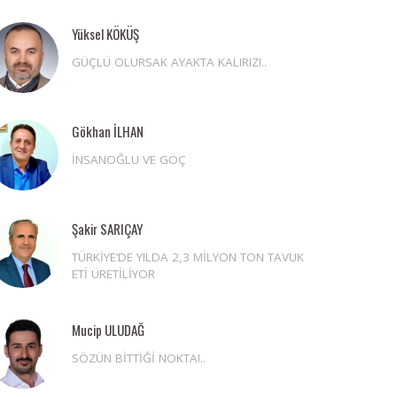
Yüksel KÖKÜŞ
GÜÇLÜ OLURSAK AYAKTA KALIRIZ!..
Gökhan İLHAN
İNSANOĞLU VE GÖÇ
Şakir SARIÇAY
TÜRKİYE’DE YILDA 2,3 MİLYON TON TAVUK
ETİ ÜRETİLİYOR
Mucip ULUDAĞ
SÖZÜN BİTTİĞİ NOKTA!..