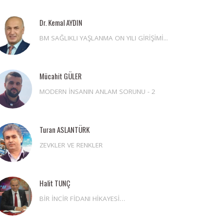
Dr. Kemal AYDIN
BM SAĞLIKLI YAŞLANMA ON YILI GİRİŞİMİ...
Mücahit GÜLER
MODERN İNSANIN ANLAM SORUNU - 2
Turan ASLANTÜRK
ZEVKLER VE RENKLER
Halit TUNÇ
BİR İNCİR FİDANI HİKAYESİ…