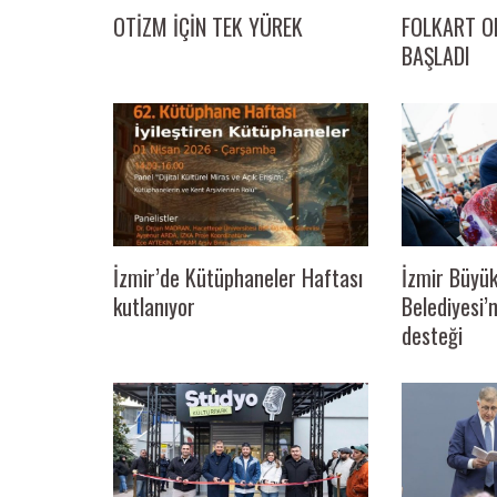
OTİZM İÇİN TEK YÜREK
FOLKART OR
BAŞLADI
İzmir Büyük
İzmir’de Kütüphaneler Haftası
Belediyesi
kutlanıyor
desteği
ARAŞTIRMACILARININ
MAVİ YILDIZ TURİZM VE HAZIR TUR’A 
TURİZM FUARI’NDA BÜYÜK İLGİ