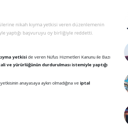
ülerine nikah kıyma yetkisi veren düzenlemenin
e yaptığı başvuruyu oy birliğiyle reddetti.
kıyma yetkisi
de veren Nüfus Hizmetleri Kanunu ile Bazı
tali ve yürürlüğünün durdurulması istemiyle yaptığı
 yetkisinin anayasaya aykırı olmadığına ve
iptal