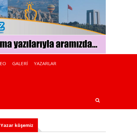
DEO
GALERİ
YAZARLAR
Yazar köşemiz