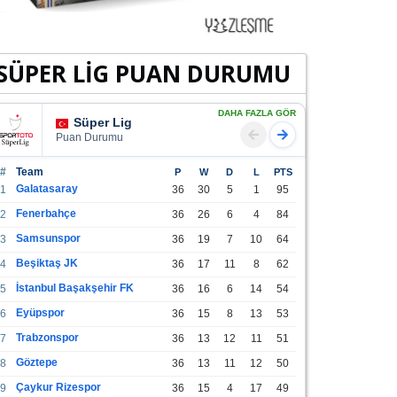
SÜPER LİG PUAN DURUMU
DAHA FAZLA GÖR
Süper Lig
Puan Durumu
#
Team
P
W
D
L
PTS
Galatasaray
1
36
30
5
1
95
Fenerbahçe
2
36
26
6
4
84
Samsunspor
3
36
19
7
10
64
Beşiktaş JK
4
36
17
11
8
62
İstanbul Başakşehir FK
5
36
16
6
14
54
Eyüpspor
6
36
15
8
13
53
Trabzonspor
7
36
13
12
11
51
Göztepe
8
36
13
11
12
50
Çaykur Rizespor
9
36
15
4
17
49