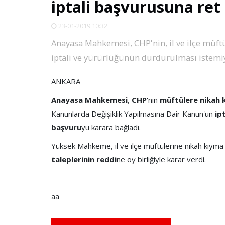
iptali başvurusuna ret
23-01-2019 10:32
Anayasa Mahkemesi, CHP'nin, il ve ilçe müft
iptali ve yürürlüğünün durdurulması istemiyl
ANKARA
Anayasa Mahkemesi
,
CHP
'nin
müftülere nikah 
Kanunlarda Değişiklik Yapılmasına Dair Kanun'un
ip
başvuru
yu karara bağladı.
Yüksek Mahkeme, il ve ilçe müftülerine nikah kıyma
taleplerinin reddi
ne oy birliğiyle karar verdi.
aa