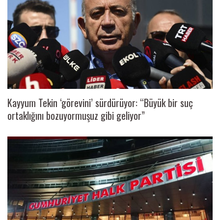
Kayyum Tekin ‘görevini’ sürdürüyor: “Büyük bir suç
ortaklığını bozuyormuşuz gibi geliyor”