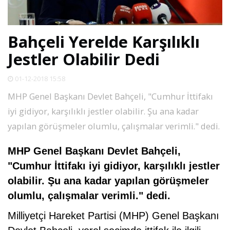
SPOR
Bahçeli Yerelde Karşılıklı
DÜNYA
Jestler Olabilir Dedi
VİDEO
01-12-2018 15:58
MHP Genel Başkanı Devlet Bahçeli, "Cumhur İttifakı
GALERİ
iyi gidiyor, karşılıklı jestler olabilir. Şu ana kadar
yapılan görüşmeler olumlu, çalışmalar verimli." dedi.
YAZARLAR
MHP Genel Başkanı Devlet Bahçeli,
"Cumhur İttifakı iyi gidiyor, karşılıklı jestler
RESMİ
REKLAMLAR
olabilir. Şu ana kadar yapılan görüşmeler
olumlu, çalışmalar verimli." dedi.
Milliyetçi Hareket Partisi (MHP) Genel Başkanı