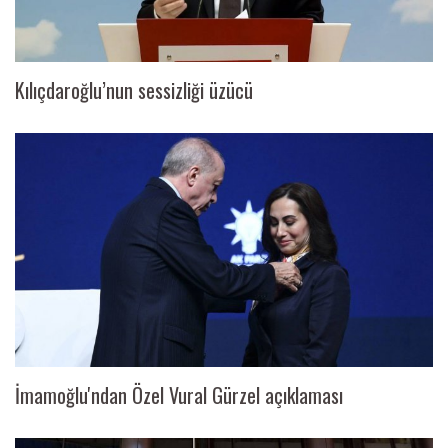
Kılıçdaroğlu’nun sessizliği üzücü
İmamoğlu'ndan Özel Vural Gürzel açıklaması