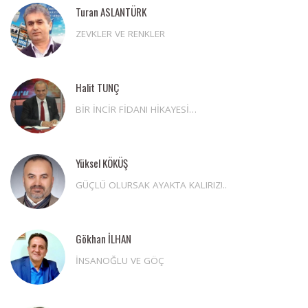
Turan ASLANTÜRK
ZEVKLER VE RENKLER
Halit TUNÇ
BİR İNCİR FİDANI HİKAYESİ…
Yüksel KÖKÜŞ
GÜÇLÜ OLURSAK AYAKTA KALIRIZ!..
Gökhan İLHAN
İNSANOĞLU VE GÖÇ