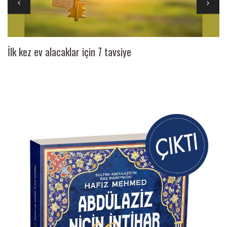
İlk kez ev alacaklar için 7 tavsiye
Ai