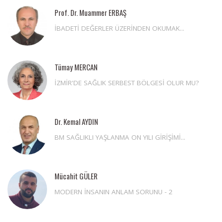
Prof. Dr. Muammer ERBAŞ
İBADETİ DEĞERLER ÜZERİNDEN OKUMAK...
Tümay MERCAN
İZMİR'DE SAĞLIK SERBEST BÖLGESİ OLUR MU?
Dr. Kemal AYDIN
BM SAĞLIKLI YAŞLANMA ON YILI GİRİŞİMİ...
Mücahit GÜLER
MODERN İNSANIN ANLAM SORUNU - 2