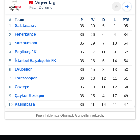
Süper Lig
Puan Durumu
#
Team
P
W
D
L
PTS
Galatasaray
1
36
30
5
1
95
Fenerbahçe
2
36
26
6
4
84
Samsunspor
3
36
19
7
10
64
Beşiktaş JK
4
36
17
11
8
62
İstanbul Başakşehir FK
5
36
16
6
14
54
Eyüpspor
6
36
15
8
13
53
Trabzonspor
7
36
13
12
11
51
Göztepe
8
36
13
11
12
50
Çaykur Rizespor
9
36
15
4
17
49
Kasımpaşa
10
36
11
14
11
47
Konyaspor
11
36
13
7
16
46
Puan Tablomuz Otomatik Güncellenmektedir.
Gazişehir Gaziantep FK
12
36
12
9
15
45
Alanyaspor
13
36
12
9
15
45
Kayserispor
14
36
11
12
13
45