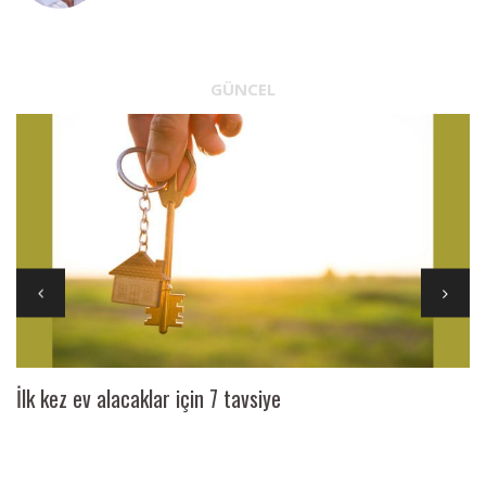
GÜNCEL
İlk kez ev alacaklar için 7 tavsiye
Ai