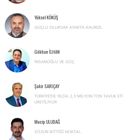
Yüksel KÖKÜŞ
GÜÇLÜ OLURSAK AYAKTA KALIRIZ!..
Gökhan İLHAN
İNSANOĞLU VE GÖÇ
Şakir SARIÇAY
TÜRKİYE’DE YILDA 2,3 MİLYON TON TAVUK ETİ
ÜRETİLİYOR
Mucip ULUDAĞ
SÖZÜN BİTTİĞİ NOKTA!..