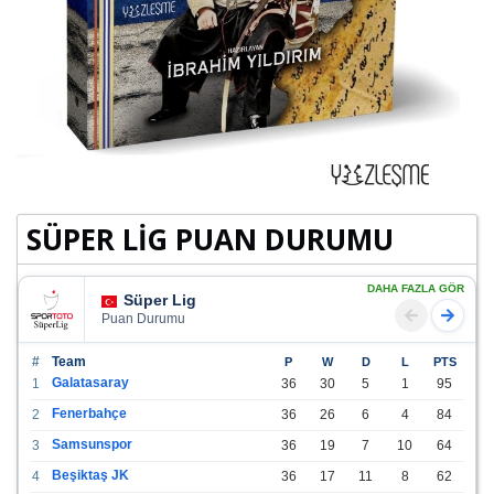
SÜPER LİG PUAN DURUMU
DAHA FAZLA GÖR
Süper Lig
Puan Durumu
#
Team
P
W
D
L
PTS
Galatasaray
1
36
30
5
1
95
Fenerbahçe
2
36
26
6
4
84
Samsunspor
3
36
19
7
10
64
Beşiktaş JK
4
36
17
11
8
62