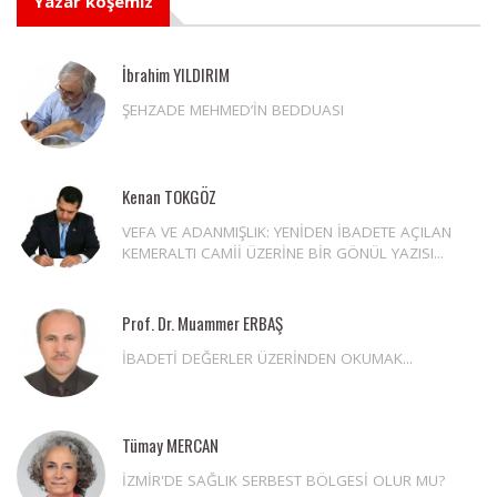
Yazar köşemiz
İbrahim YILDIRIM
ŞEHZADE MEHMED’İN BEDDUASI
Kenan TOKGÖZ
VEFA VE ADANMIŞLIK: YENİDEN İBADETE AÇILAN
KEMERALTI CAMİİ ÜZERİNE BİR GÖNÜL YAZISI...
Prof. Dr. Muammer ERBAŞ
İBADETİ DEĞERLER ÜZERİNDEN OKUMAK...
Tümay MERCAN
İZMİR'DE SAĞLIK SERBEST BÖLGESİ OLUR MU?