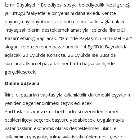
İzmir Büyükşehir Belediyesi sosyal belediyecilik ilkesi gereği
yürüttüğü faaliyetlere bir yenisini daha ekledi. Kentte
dayanışmayı büyütmek, aile bütçelerine katkı sağlamak ve
ihtiyaç sahiplerini desteklemek amacıyla ilçelerde ‘İkinci El
Pazarı’ etkinliği yapılacak. “İzmir’de Paylaşımın En Güzel Hali”
sloganı ile düzenlenen pazarların ilki 14 Eylül’de Bayraklı’da
açılacak. 20 Eylül’de Konak’ta, 26 Eylül’de ise Buca’da
kurulacak. İkinci el pazarları her hafta başka bir ilçede
gerçekleşecek.
Online başvuru
İkinci el pazarları vasıtasıyla kullanılabilir durumdaki eşyaların
yeniden değerlendirilmesi teşvik edilecek.
Yurttaşlar
bizvariz.izmir.bel.tr
adresi üzerinden ikamet
ettikleri ilçeyi seçerek başvuru yapabilecek. Uygulamayla
vatandaşların ekonomik olarak desteklenmesi, ikinci el
kullanımının yaygınlaştırılmasıyla israfın önlenmesi, çevre