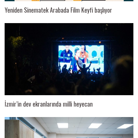
Yeniden Sinematek Arabada Film Keyfi başlıyor
İzmir’in dev ekranlarında milli heyecan