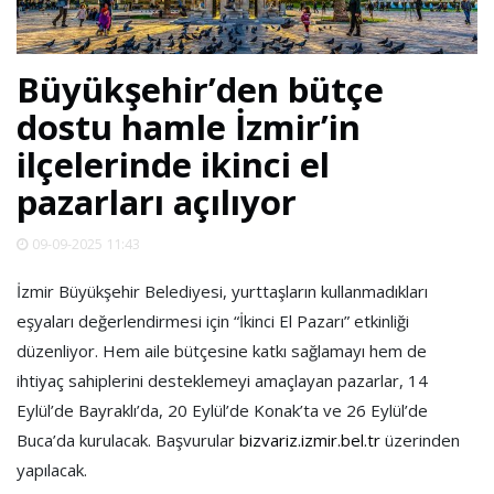
SPOR
Büyükşehir’den bütçe
DÜNYA
dostu hamle İzmir’in
ilçelerinde ikinci el
VİDEO
pazarları açılıyor
GALERİ
09-09-2025 11:43
YAZARLAR
İzmir Büyükşehir Belediyesi, yurttaşların kullanmadıkları
eşyaları değerlendirmesi için “İkinci El Pazarı” etkinliği
düzenliyor. Hem aile bütçesine katkı sağlamayı hem de
RESMİ
REKLAMLAR
ihtiyaç sahiplerini desteklemeyi amaçlayan pazarlar, 14
Eylül’de Bayraklı’da, 20 Eylül’de Konak’ta ve 26 Eylül’de
Buca’da kurulacak. Başvurular
bizvariz.izmir.bel.tr
üzerinden
yapılacak.