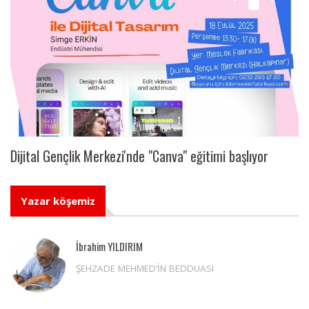
Dijital Gençlik Merkezi'nde "Canva" eğitimi başlıyor
Yazar köşemiz
İbrahim YILDIRIM
ŞEHZADE MEHMED’İN BEDDUASI