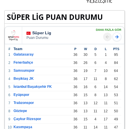
SÜPER LİG PUAN DURUMU
DAHA FAZLA GÖR
Süper Lig
Puan Durumu
#
Team
P
W
D
L
PTS
Galatasaray
1
36
30
5
1
95
Fenerbahçe
2
36
26
6
4
84
Samsunspor
3
36
19
7
10
64
Beşiktaş JK
4
36
17
11
8
62
İstanbul Başakşehir FK
5
36
16
6
14
54
Eyüpspor
6
36
15
8
13
53
Trabzonspor
7
36
13
12
11
51
Göztepe
8
36
13
11
12
50
Çaykur Rizespor
9
36
15
4
17
49
Kasımpaşa
10
36
11
14
11
47