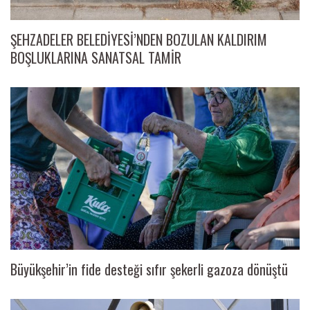
ŞEHZADELER BELEDİYESİ’NDEN BOZULAN KALDIRIM
BOŞLUKLARINA SANATSAL TAMİR
Büyükşehir’in fide desteği sıfır şekerli gazoza dönüştü