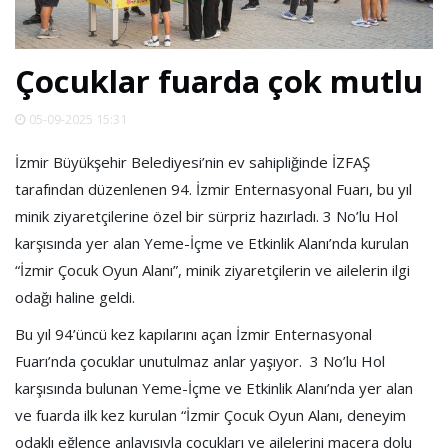
SPOR
Çocuklar fuarda çok mutlu
DÜNYA
05-09-2025 15:31
VİDEO
İzmir Büyükşehir Belediyesi’nin ev sahipliğinde İZFAŞ
tarafından düzenlenen 94. İzmir Enternasyonal Fuarı, bu yıl
GALERİ
minik ziyaretçilerine özel bir sürpriz hazırladı. 3 No’lu Hol
karşısında yer alan Yeme-İçme ve Etkinlik Alanı’nda kurulan
YAZARLAR
“İzmir Çocuk Oyun Alanı”, minik ziyaretçilerin ve ailelerin ilgi
odağı haline geldi.
RESMİ
Bu yıl 94’üncü kez kapılarını açan İzmir Enternasyonal
REKLAMLAR
Fuarı’nda çocuklar unutulmaz anlar yaşıyor. 3 No’lu Hol
karşısında bulunan Yeme-İçme ve Etkinlik Alanı’nda yer alan
ve fuarda ilk kez kurulan “İzmir Çocuk Oyun Alanı, deneyim
odaklı eğlence anlayışıyla çocukları ve ailelerini macera dolu