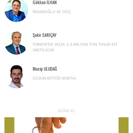
Gökhan İLHAN
İNSANOĞLU VE GÖÇ
Şakir SARIÇAY
TÜRKİYE’DE YILDA 2,3 MİLYON TON TAVUK ETİ
ÜRETİLİYOR
Mucip ULUDAĞ
SÖZÜN BİTTİĞİ NOKTA!..
GÜNCEL