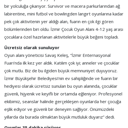
bir yolculuğa çıkarıyor. Survivor ve macera parkurlarından ağ
labirentine, mini futbol ve bowlingden langırt oyunlarına kadar
pek çok aktivitenin yer aldığı alan, fuarın en çok ilgi gören
bölümlerinden biri oldu. İzmir Çocuk Oyun Alanı 4-12 yaş arası
çocuklara özel hazırlanan aktivitelerle büyük beğeni topladı.
Ücretsiz olarak sunuluyor
Oyun alanı yöneticisi Savaş Keleş, “İzmir Enternasyonal
Fuarı’nda ilk kez yer aldık. Katılım çok iyi; anneler ve çocuklar
çok mutlu. Biz de bu ilgiden büyük memnuniyet duyuyoruz.
İzmir Büyükşehir Belediyesi’nin ev sahipliğinde ve fuarın bir
hediyesi olarak ücretsiz sunulan bu oyun alanında, çocuklar
güvenli, hijyenik ve keyifli bir ortamda eğleniyor. Profesyonel
ekibimiz, seanslar halinde gerçekleşen oyunlarda her çocuğa
eşlik ediyor ve güvenli bir deneyim sağlıyor. Önümüzdeki
yıllarda da burada olmaktan büyük mutluluk duyarız” dedi.
Oyunlar 35 dakika sürüyor