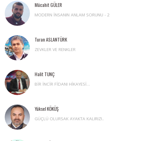
Mücahit GÜLER
MODERN İNSANIN ANLAM SORUNU - 2
Turan ASLANTÜRK
ZEVKLER VE RENKLER
Halit TUNÇ
BİR İNCİR FİDANI HİKAYESİ…
Yüksel KÖKÜŞ
GÜÇLÜ OLURSAK AYAKTA KALIRIZ!..