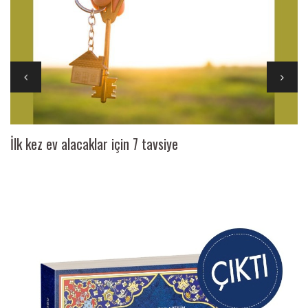
İlk kez ev alacaklar için 7 tavsiye
Ai