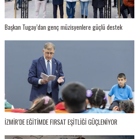
Başkan Tugay’dan genç müzisyenlere güçlü destek
İZMİR’DE EĞİTİMDE FIRSAT EŞİTLİĞİ GÜÇLENİYOR