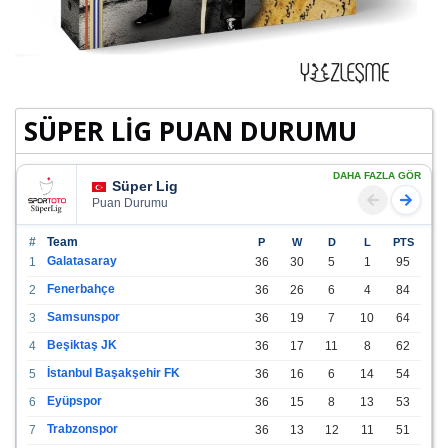
SÜPER LİG PUAN DURUMU
DAHA FAZLA GÖR
Süper Lig
Puan Durumu
#
Team
P
W
D
L
PTS
Galatasaray
1
36
30
5
1
95
Fenerbahçe
2
36
26
6
4
84
Samsunspor
3
36
19
7
10
64
Beşiktaş JK
4
36
17
11
8
62
İstanbul Başakşehir FK
5
36
16
6
14
54
Eyüpspor
6
36
15
8
13
53
Trabzonspor
7
36
13
12
11
51