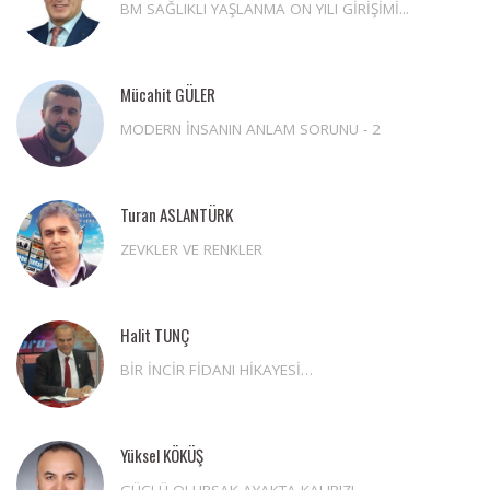
BM SAĞLIKLI YAŞLANMA ON YILI GİRİŞİMİ...
Mücahit GÜLER
MODERN İNSANIN ANLAM SORUNU - 2
Turan ASLANTÜRK
ZEVKLER VE RENKLER
Halit TUNÇ
BİR İNCİR FİDANI HİKAYESİ…
Yüksel KÖKÜŞ