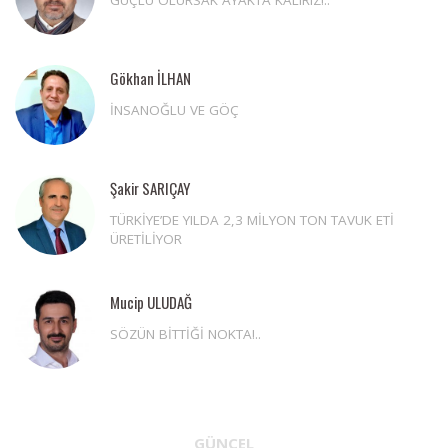
GÜÇLÜ OLURSAK AYAKTA KALIRIZ!..
Gökhan İLHAN
İNSANOĞLU VE GÖÇ
Şakir SARIÇAY
TÜRKİYE’DE YILDA 2,3 MİLYON TON TAVUK ETİ
ÜRETİLİYOR
Mucip ULUDAĞ
SÖZÜN BİTTİĞİ NOKTA!..
GÜNCEL