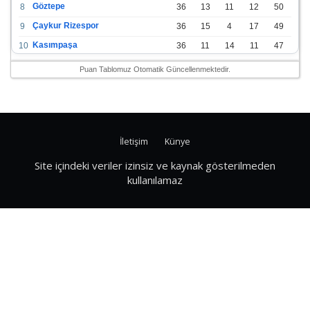
Göztepe
8
36
13
11
12
50
Çaykur Rizespor
9
36
15
4
17
49
Kasımpaşa
10
36
11
14
11
47
Konyaspor
11
36
13
7
16
46
Puan Tablomuz Otomatik Güncellenmektedir.
Gazişehir Gaziantep FK
12
36
12
9
15
45
Alanyaspor
13
36
12
9
15
45
Kayserispor
14
36
11
12
13
45
İletişim
Künye
Antalyaspor
15
36
12
8
16
44
Bodrumspor
16
36
9
10
17
37
Site içindeki veriler izinsiz ve kaynak gösterilmeden
kullanılamaz
Sivasspor
17
36
9
8
19
35
Hatayspor
18
36
6
8
22
26
Adana Demirspor
19
36
3
5
28
14