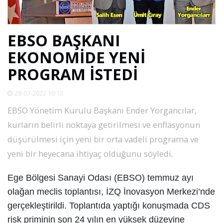
SPOR
EBSO BAŞKANI
DÜNYA
EKONOMİDE YENİ
PROGRAM İSTEDİ
VİDEO
28-07-2022 10:13
GALERİ
EBSO Yönetim Kurulu Başkanı Ender Yorgancılar,
kurların belirli noktaya getirilmesi ve enflasyonun
YAZARLAR
düşürülmesi için yeni bir orta vadeli programa ve
yeni bir heyecana ihtiyaç olduğunu söyledi.
RESMİ
REKLAMLAR
Ege Bölgesi Sanayi Odası (EBSO) temmuz ayı
olağan meclis toplantısı, İZQ İnovasyon Merkezi’nde
gerçekleştirildi. Toplantıda yaptığı konuşmada
CDS
risk priminin son 24 yılın en yüksek düzeyine