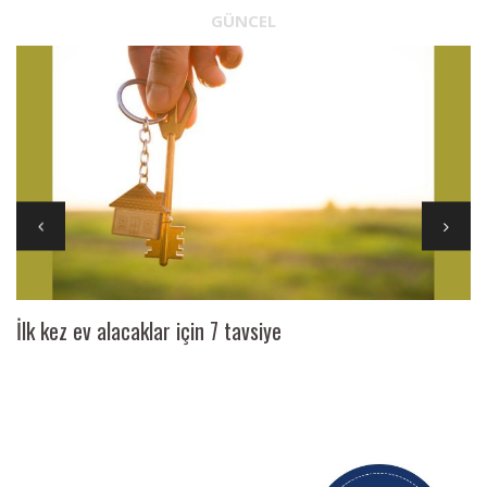
GÜNCEL
İlk kez ev alacaklar için 7 tavsiye
Ai