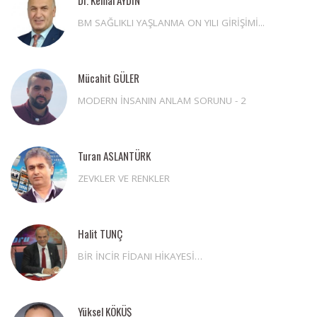
Dr. Kemal AYDIN
BM SAĞLIKLI YAŞLANMA ON YILI GİRİŞİMİ...
Mücahit GÜLER
MODERN İNSANIN ANLAM SORUNU - 2
Turan ASLANTÜRK
ZEVKLER VE RENKLER
Halit TUNÇ
BİR İNCİR FİDANI HİKAYESİ…
Yüksel KÖKÜŞ