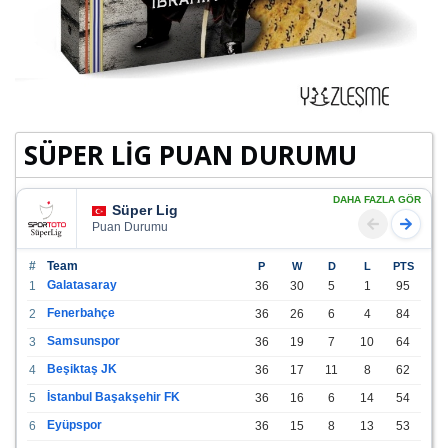
SÜPER LİG PUAN DURUMU
DAHA FAZLA GÖR
Süper Lig
Puan Durumu
#
Team
P
W
D
L
PTS
Galatasaray
1
36
30
5
1
95
Fenerbahçe
2
36
26
6
4
84
Samsunspor
3
36
19
7
10
64
Beşiktaş JK
4
36
17
11
8
62
İstanbul Başakşehir FK
5
36
16
6
14
54
Eyüpspor
6
36
15
8
13
53