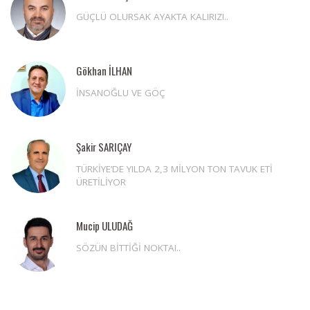
GÜÇLÜ OLURSAK AYAKTA KALIRIZ!..
Gökhan İLHAN
İNSANOĞLU VE GÖÇ
Şakir SARIÇAY
TÜRKİYE’DE YILDA 2,3 MİLYON TON TAVUK ETİ
ÜRETİLİYOR
Mucip ULUDAĞ
SÖZÜN BİTTİĞİ NOKTA!..