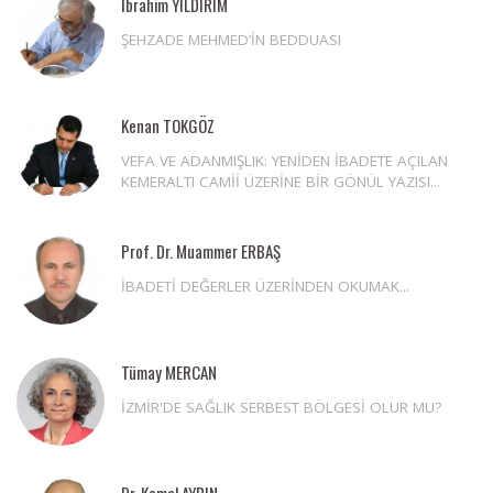
İbrahim YILDIRIM
ŞEHZADE MEHMED’İN BEDDUASI
Kenan TOKGÖZ
VEFA VE ADANMIŞLIK: YENİDEN İBADETE AÇILAN
KEMERALTI CAMİİ ÜZERİNE BİR GÖNÜL YAZISI...
Prof. Dr. Muammer ERBAŞ
İBADETİ DEĞERLER ÜZERİNDEN OKUMAK...
Tümay MERCAN
İZMİR'DE SAĞLIK SERBEST BÖLGESİ OLUR MU?