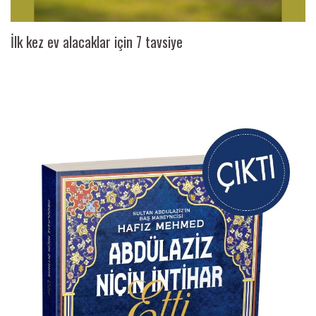
İlk kez ev alacaklar için 7 tavsiye
Ai