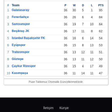
#
Team
P
W
D
L
PTS
Galatasaray
1
36
30
5
1
95
Fenerbahçe
2
36
26
6
4
84
Samsunspor
3
36
19
7
10
64
Beşiktaş JK
4
36
17
11
8
62
İstanbul Başakşehir FK
5
36
16
6
14
54
Eyüpspor
6
36
15
8
13
53
Trabzonspor
7
36
13
12
11
51
Göztepe
8
36
13
11
12
50
Çaykur Rizespor
9
36
15
4
17
49
Kasımpaşa
10
36
11
14
11
47
Konyaspor
11
36
13
7
16
46
Puan Tablomuz Otomatik Güncellenmektedir.
Gazişehir Gaziantep FK
12
36
12
9
15
45
Alanyaspor
13
36
12
9
15
45
Kayserispor
14
36
11
12
13
45
İletişim
Künye
Antalyaspor
15
36
12
8
16
44