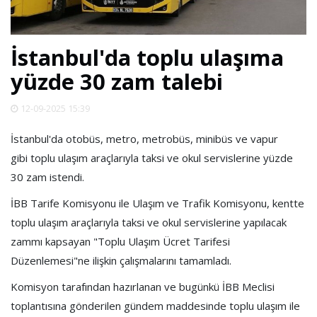
SPOR
İstanbul'da toplu ulaşıma
DÜNYA
yüzde 30 zam talebi
VİDEO
12-09-2025 15:39
İstanbul'da otobüs, metro, metrobüs, minibüs ve vapur
GALERİ
gibi toplu ulaşım araçlarıyla taksi ve okul servislerine yüzde
30 zam istendi.
YAZARLAR
İBB Tarife Komisyonu ile Ulaşım ve Trafik Komisyonu, kentte
toplu ulaşım araçlarıyla taksi ve okul servislerine yapılacak
RESMİ
zammı kapsayan "Toplu Ulaşım Ücret Tarifesi
REKLAMLAR
Düzenlemesi"ne ilişkin çalışmalarını tamamladı.
Komisyon tarafından hazırlanan ve bugünkü İBB Meclisi
toplantısına gönderilen gündem maddesinde toplu ulaşım ile