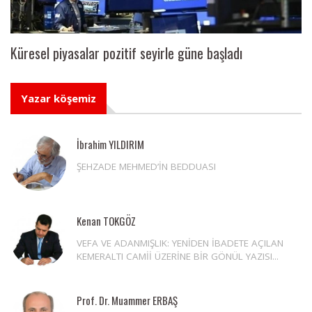
Küresel piyasalar pozitif seyirle güne başladı
Yazar köşemiz
İbrahim YILDIRIM
ŞEHZADE MEHMED’İN BEDDUASI
Kenan TOKGÖZ
VEFA VE ADANMIŞLIK: YENİDEN İBADETE AÇILAN
KEMERALTI CAMİİ ÜZERİNE BİR GÖNÜL YAZISI...
Prof. Dr. Muammer ERBAŞ