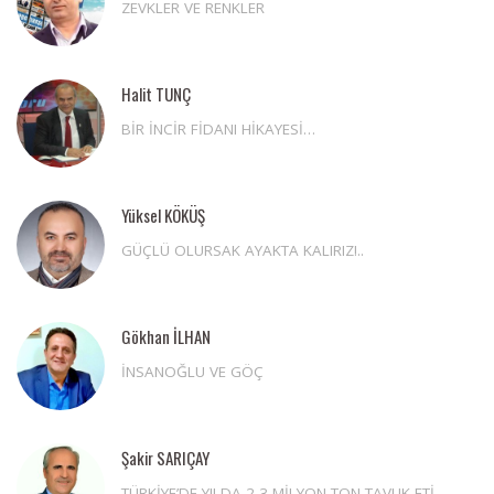
ZEVKLER VE RENKLER
Halit TUNÇ
BİR İNCİR FİDANI HİKAYESİ…
Yüksel KÖKÜŞ
GÜÇLÜ OLURSAK AYAKTA KALIRIZ!..
Gökhan İLHAN
İNSANOĞLU VE GÖÇ
Şakir SARIÇAY
TÜRKİYE’DE YILDA 2,3 MİLYON TON TAVUK ETİ