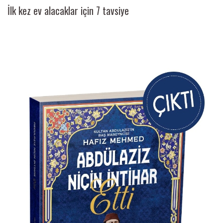
İlk kez ev alacaklar için 7 tavsiye
Ai