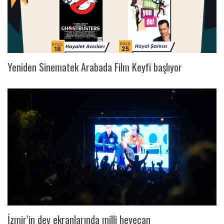
Yeniden Sinematek Arabada Film Keyfi başlıyor
İzmir’in dev ekranlarında milli heyecan