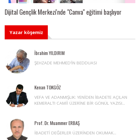
Dijital Gençlik Merkezi'nde "Canva" eğitimi başlıyor
Yazar köşemiz
İbrahim YILDIRIM
ŞEHZADE MEHMED’İN BEDDUASI
Kenan TOKGÖZ
VEFA VE ADANMIŞLIK: YENİDEN İBADETE AÇILAN
KEMERALTI CAMİİ ÜZERİNE BİR GÖNÜL YAZISI...
Prof. Dr. Muammer ERBAŞ
İBADETİ DEĞERLER ÜZERİNDEN OKUMAK...