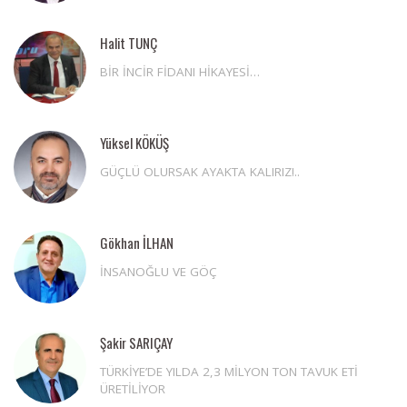
Halit TUNÇ
BİR İNCİR FİDANI HİKAYESİ…
Yüksel KÖKÜŞ
GÜÇLÜ OLURSAK AYAKTA KALIRIZ!..
Gökhan İLHAN
İNSANOĞLU VE GÖÇ
Şakir SARIÇAY
TÜRKİYE’DE YILDA 2,3 MİLYON TON TAVUK ETİ
ÜRETİLİYOR