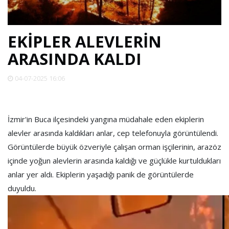
SPOR
EKİPLER ALEVLERİN
DÜNYA
ARASINDA KALDI
VİDEO
04-07-2025 16:06
GALERİ
İzmir'in Buca ilçesindeki yangına müdahale eden ekiplerin
alevler arasında kaldıkları anlar, cep telefonuyla görüntülendi.
YAZARLAR
Görüntülerde büyük özveriyle çalışan orman işçilerinin, arazöz
içinde yoğun alevlerin arasında kaldığı ve güçlükle kurtuldukları
RESMİ
anlar yer aldı. Ekiplerin yaşadığı panik de görüntülerde
REKLAMLAR
duyuldu.