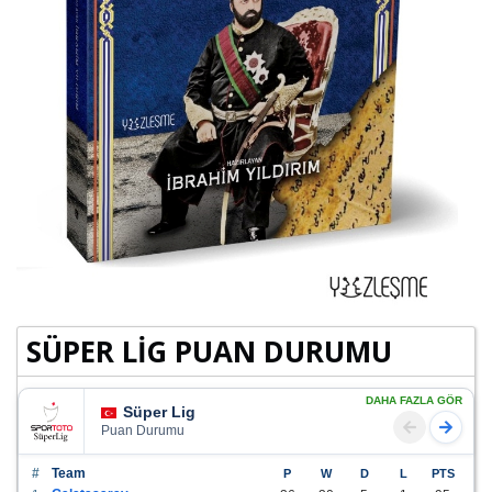
SÜPER LİG PUAN DURUMU
DAHA FAZLA GÖR
Süper Lig
Puan Durumu
#
Team
P
W
D
L
PTS