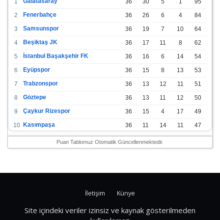
Galatasaray
1
36
30
5
1
95
Fenerbahçe
2
36
26
6
4
84
Samsunspor
3
36
19
7
10
64
Beşiktaş JK
4
36
17
11
8
62
İstanbul Başakşehir FK
5
36
16
6
14
54
Eyüpspor
6
36
15
8
13
53
Trabzonspor
7
36
13
12
11
51
Göztepe
8
36
13
11
12
50
Çaykur Rizespor
9
36
15
4
17
49
Kasımpaşa
10
36
11
14
11
47
Konyaspor
11
36
13
7
16
46
Puan Tablomuz Otomatik Güncellenmektedir.
Gazişehir Gaziantep FK
12
36
12
9
15
45
Alanyaspor
13
36
12
9
15
45
Kayserispor
14
36
11
12
13
45
İletişim
Künye
Antalyaspor
15
36
12
8
16
44
Bodrumspor
16
36
9
10
17
37
Site içindeki veriler izinsiz ve kaynak gösterilmeden