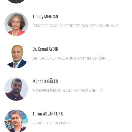
Tümay MERCAN
İZMİR'DE SAĞLIK SERBEST BÖLGESİ OLUR MU?
Dr. Kemal AYDIN
BM SAĞLIKLI YAŞLANMA ON YILI GİRİŞİMİ...
Mücahit GÜLER
MODERN İNSANIN ANLAM SORUNU - 2
Turan ASLANTÜRK
ZEVKLER VE RENKLER