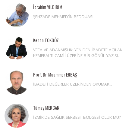
İbrahim YILDIRIM
ŞEHZADE MEHMED’İN BEDDUASI
Kenan TOKGÖZ
VEFA VE ADANMIŞLIK: YENİDEN İBADETE AÇILAN
KEMERALTI CAMİİ ÜZERİNE BİR GÖNÜL YAZISI...
Prof. Dr. Muammer ERBAŞ
İBADETİ DEĞERLER ÜZERİNDEN OKUMAK...
Tümay MERCAN
İZMİR'DE SAĞLIK SERBEST BÖLGESİ OLUR MU?