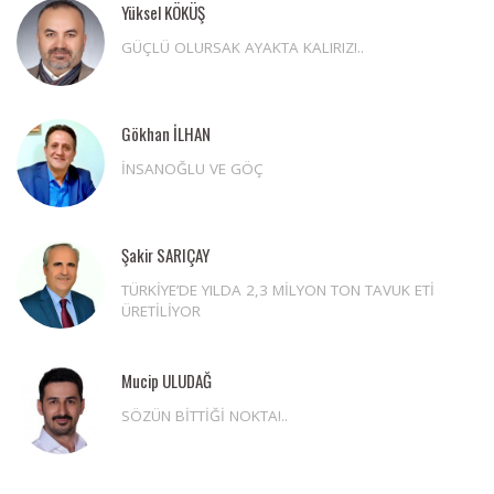
Yüksel KÖKÜŞ
GÜÇLÜ OLURSAK AYAKTA KALIRIZ!..
Gökhan İLHAN
İNSANOĞLU VE GÖÇ
Şakir SARIÇAY
TÜRKİYE’DE YILDA 2,3 MİLYON TON TAVUK ETİ
ÜRETİLİYOR
Mucip ULUDAĞ
SÖZÜN BİTTİĞİ NOKTA!..