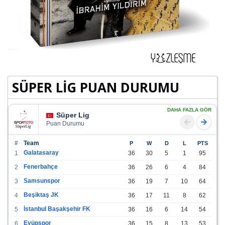
SÜPER LİG PUAN DURUMU
DAHA FAZLA GÖR
Süper Lig
Puan Durumu
#
Team
P
W
D
L
PTS
Galatasaray
1
36
30
5
1
95
Fenerbahçe
2
36
26
6
4
84
Samsunspor
3
36
19
7
10
64
Beşiktaş JK
4
36
17
11
8
62
İstanbul Başakşehir FK
5
36
16
6
14
54
Eyüpspor
6
36
15
8
13
53