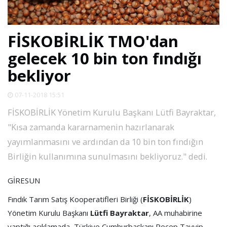
SPOR
FİSKOBİRLİK TMO'dan
DÜNYA
gelecek 10 bin ton fındığı
bekliyor
VİDEO
07-11-2018 15:51
GALERİ
FİSKOBİRLİK Yönetim Kurulu Başkanı Lütfi Bayraktar,
"Kısa zamanda kararnamenin hazırlanarak
YAZARLAR
yayımlanmasını ve ardından da 10 bin ton fındığın
Birliğin kullanımına sunulmasını bekliyoruz." dedi.
RESMİ
REKLAMLAR
GİRESUN
Fındık Tarım Satış Kooperatifleri Birliği (
FİSKOBİRLİK
)
Yönetim Kurulu Başkanı
Lütfi Bayraktar
, AA muhabirine
yaptığı açıklamada, Türkiye Cumhurbaşkanı Recep Tayyip