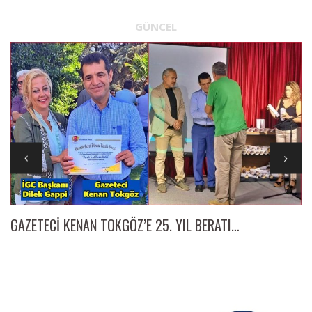
GÜNCEL
GAZETECİ KENAN TOKGÖZ’E 25. YIL BERATI…
İl