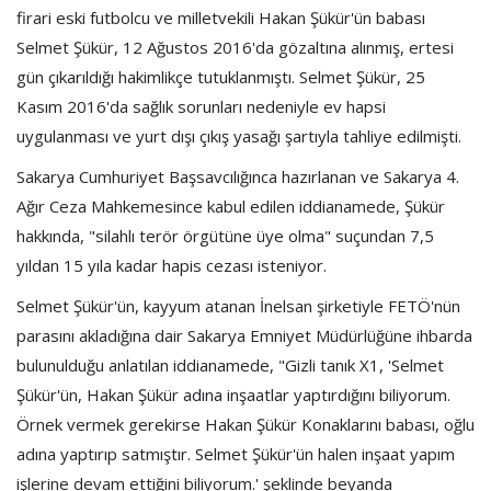
firari eski futbolcu ve milletvekili Hakan Şükür'ün babası
Selmet Şükür, 12 Ağustos 2016'da gözaltına alınmış, ertesi
gün çıkarıldığı hakimlikçe tutuklanmıştı. Selmet Şükür, 25
Kasım 2016'da sağlık sorunları nedeniyle ev hapsi
uygulanması ve yurt dışı çıkış yasağı şartıyla tahliye edilmişti.
Sakarya Cumhuriyet Başsavcılığınca hazırlanan ve Sakarya 4.
Ağır Ceza Mahkemesince kabul edilen iddianamede, Şükür
hakkında, "silahlı terör örgütüne üye olma" suçundan 7,5
yıldan 15 yıla kadar hapis cezası isteniyor.
Selmet Şükür'ün, kayyum atanan İnelsan şirketiyle FETÖ'nün
parasını akladığına dair Sakarya Emniyet Müdürlüğüne ihbarda
bulunulduğu anlatılan iddianamede, "Gizli tanık X1, 'Selmet
Şükür'ün, Hakan Şükür adına inşaatlar yaptırdığını biliyorum.
Örnek vermek gerekirse Hakan Şükür Konaklarını babası, oğlu
adına yaptırıp satmıştır. Selmet Şükür'ün halen inşaat yapım
işlerine devam ettiğini biliyorum.' şeklinde beyanda