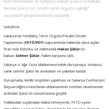
eski milletvekili ve futbolcu Hakan Şükür'ün babası
SPOR
Selmet Şükür'ün "silahlı terör örgütü üyeliği"
suçundan yargılanmasına başlandı.
DÜNYA
SAKARYA
VİDEO
Sakarya'da Fetullahçı Terör Örgütü/Paralel Devlet
Yapılanması (
FETÖ/PDY
) kapsamında hakkında dava açılan
firari eski futbolcu ve milletvekili
Hakan Şükür
'ün
GALERİ
babası
Selmet Şükür
, hakim karşısına çıktı.
YAZARLAR
Sakarya 4. Ağır Ceza Mahkemesi'ndeki duruşmaya, tutuksuz
sanık Selmet Şükür ile avukatları ve yakınları katıldı.
RESMİ
Duruşmada, kimlik tespitinin yapılması ve Sakarya Cumhuriyet
REKLAMLAR
Başsavcılığınca hazırlanan iddianamenin özetinin okunmasının
ardından Şükür'ün savunmasına geçildi.
Hakkındaki suçlamaları kabul etmeyerek, FETÖ üyesi
olmadığını savunan Şükür, "Nasıl böyle bir işin içine düştüm