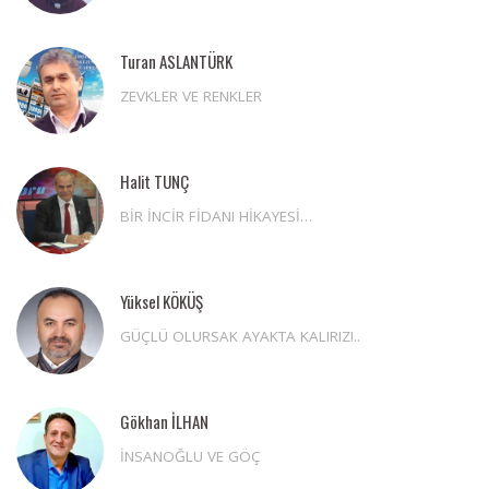
Turan ASLANTÜRK
ZEVKLER VE RENKLER
Halit TUNÇ
BİR İNCİR FİDANI HİKAYESİ…
Yüksel KÖKÜŞ
GÜÇLÜ OLURSAK AYAKTA KALIRIZ!..
Gökhan İLHAN
İNSANOĞLU VE GÖÇ