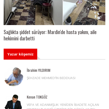
Sağlıkta şiddet sürüyor: Mardin'de hasta yakını, aile
hekimini darbetti
Yazar köşemiz
İbrahim YILDIRIM
ŞEHZADE MEHMED’İN BEDDUASI
Kenan TOKGÖZ
VEFA VE ADANMIŞLIK: YENİDEN İBADETE AÇILAN