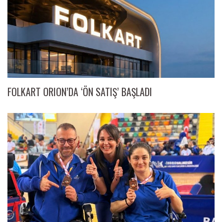
FOLKART ORION’DA ‘ÖN SATIŞ’ BAŞLADI