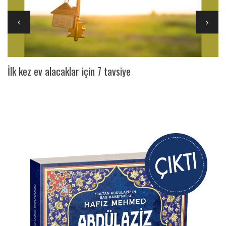
İlk kez ev alacaklar için 7 tavsiye
Ai