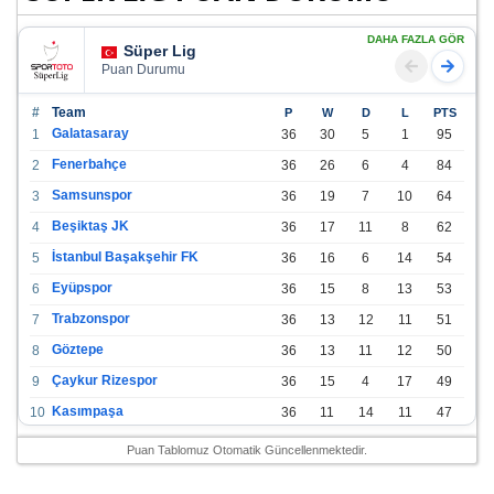
DAHA FAZLA GÖR
Süper Lig
Puan Durumu
#
Team
P
W
D
L
PTS
Galatasaray
1
36
30
5
1
95
Fenerbahçe
2
36
26
6
4
84
Samsunspor
3
36
19
7
10
64
Beşiktaş JK
4
36
17
11
8
62
İstanbul Başakşehir FK
5
36
16
6
14
54
Eyüpspor
6
36
15
8
13
53
Trabzonspor
7
36
13
12
11
51
Göztepe
8
36
13
11
12
50
Çaykur Rizespor
9
36
15
4
17
49
Kasımpaşa
10
36
11
14
11
47
Konyaspor
11
36
13
7
16
46
Puan Tablomuz Otomatik Güncellenmektedir.
Gazişehir Gaziantep FK
12
36
12
9
15
45