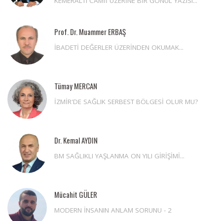
KEMERALTI CAMİİ ÜZERİNE BİR GÖNÜL YAZISI...
Prof. Dr. Muammer ERBAŞ
İBADETİ DEĞERLER ÜZERİNDEN OKUMAK...
Tümay MERCAN
İZMİR'DE SAĞLIK SERBEST BÖLGESİ OLUR MU?
Dr. Kemal AYDIN
BM SAĞLIKLI YAŞLANMA ON YILI GİRİŞİMİ...
Mücahit GÜLER
MODERN İNSANIN ANLAM SORUNU - 2