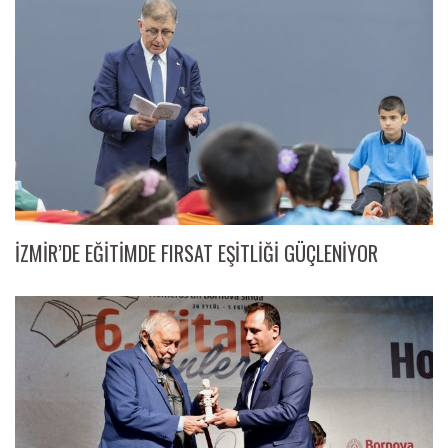
İZMİR’DE EĞİTİMDE FIRSAT EŞİTLİĞİ GÜÇLENİYOR