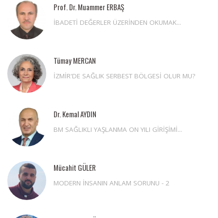
Prof. Dr. Muammer ERBAŞ
İBADETİ DEĞERLER ÜZERİNDEN OKUMAK...
Tümay MERCAN
İZMİR'DE SAĞLIK SERBEST BÖLGESİ OLUR MU?
Dr. Kemal AYDIN
BM SAĞLIKLI YAŞLANMA ON YILI GİRİŞİMİ...
Mücahit GÜLER
MODERN İNSANIN ANLAM SORUNU - 2