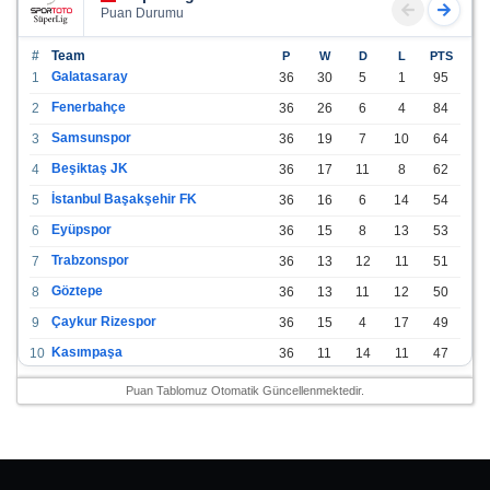
Puan Durumu
#
Team
P
W
D
L
PTS
Galatasaray
1
36
30
5
1
95
Fenerbahçe
2
36
26
6
4
84
Samsunspor
3
36
19
7
10
64
Beşiktaş JK
4
36
17
11
8
62
İstanbul Başakşehir FK
5
36
16
6
14
54
Eyüpspor
6
36
15
8
13
53
Trabzonspor
7
36
13
12
11
51
Göztepe
8
36
13
11
12
50
Çaykur Rizespor
9
36
15
4
17
49
Kasımpaşa
10
36
11
14
11
47
Konyaspor
11
36
13
7
16
46
Puan Tablomuz Otomatik Güncellenmektedir.
Gazişehir Gaziantep FK
12
36
12
9
15
45
Alanyaspor
13
36
12
9
15
45
Kayserispor
14
36
11
12
13
45