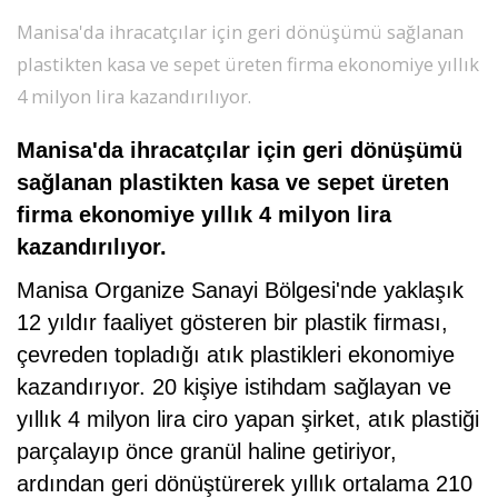
SPOR
Manisa'da ihracatçılar için geri dönüşümü sağlanan
plastikten kasa ve sepet üreten firma ekonomiye yıllık
DÜNYA
4 milyon lira kazandırılıyor.
Manisa'da ihracatçılar için geri dönüşümü
VİDEO
sağlanan plastikten kasa ve sepet üreten
firma ekonomiye yıllık 4 milyon lira
GALERİ
kazandırılıyor.
Manisa Organize Sanayi Bölgesi'nde yaklaşık
YAZARLAR
12 yıldır faaliyet gösteren bir plastik firması,
çevreden topladığı atık plastikleri ekonomiye
RESMİ
REKLAMLAR
kazandırıyor. 20 kişiye istihdam sağlayan ve
yıllık 4 milyon lira ciro yapan şirket, atık plastiği
parçalayıp önce granül haline getiriyor,
ardından geri dönüştürerek yıllık ortalama 210