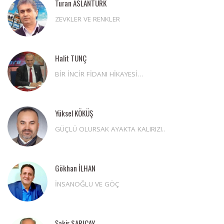
Turan ASLANTÜRK
ZEVKLER VE RENKLER
Halit TUNÇ
BİR İNCİR FİDANI HİKAYESİ…
Yüksel KÖKÜŞ
GÜÇLÜ OLURSAK AYAKTA KALIRIZ!..
Gökhan İLHAN
İNSANOĞLU VE GÖÇ
Şakir SARIÇAY