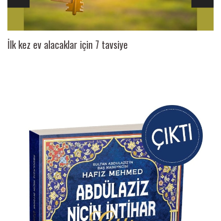
İlk kez ev alacaklar için 7 tavsiye
Ai