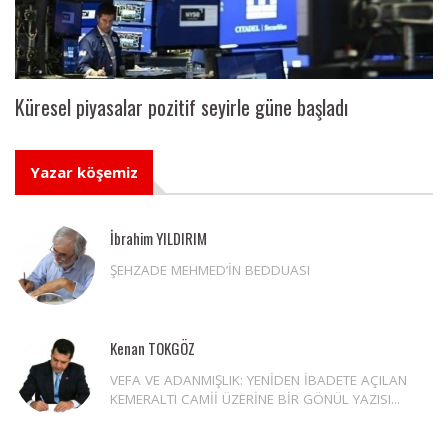
Küresel piyasalar pozitif seyirle güne başladı
Yazar köşemiz
İbrahim YILDIRIM
ŞEHZADE MEHMED’İN BEDDUASI
Kenan TOKGÖZ
VEFA VE ADANMIŞLIK: YENİDEN İBADETE AÇILAN
KEMERALTI CAMİİ ÜZERİNE BİR GÖNÜL YAZISI...