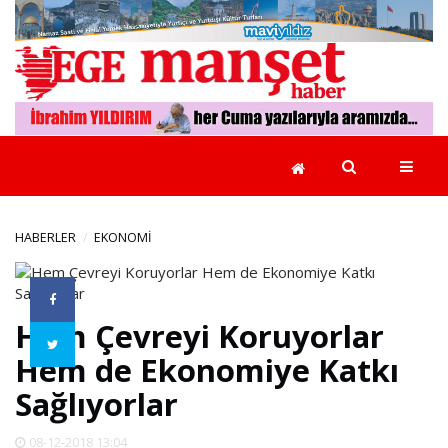
GÜNCEL
EGE
YEREL
YÖNETİMLER
HABERLER
EKONOMİ
EKONOMİ
Hem Çevreyi Koruyorlar
POLİTİKA
Hem de Ekonomiye Katkı
Sağlıyorlar
RÖPORTAJLAR
08-12-2018 13:04