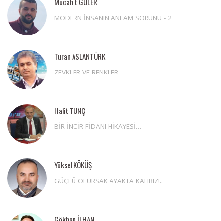
Mücahit GÜLER
MODERN İNSANIN ANLAM SORUNU - 2
Turan ASLANTÜRK
ZEVKLER VE RENKLER
Halit TUNÇ
BİR İNCİR FİDANI HİKAYESİ…
Yüksel KÖKÜŞ
GÜÇLÜ OLURSAK AYAKTA KALIRIZ!..
Gökhan İLHAN