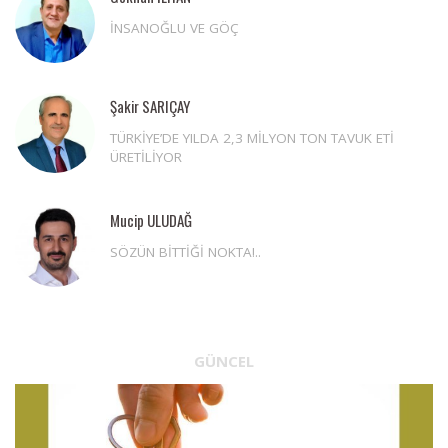
İNSANOĞLU VE GÖÇ
Şakir SARIÇAY
TÜRKİYE’DE YILDA 2,3 MİLYON TON TAVUK ETİ
ÜRETİLİYOR
Mucip ULUDAĞ
SÖZÜN BİTTİĞİ NOKTA!..
GÜNCEL