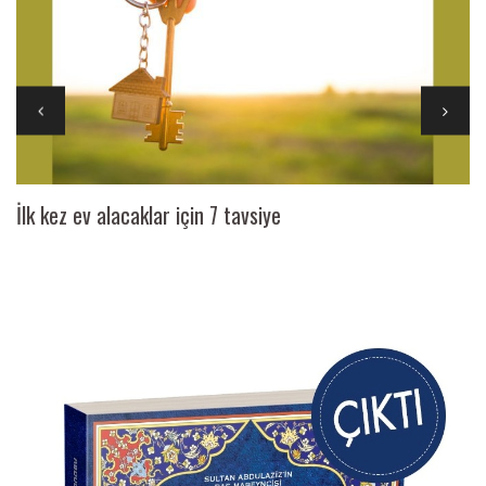
İlk kez ev alacaklar için 7 tavsiye
Ai