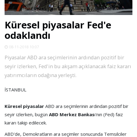
SPOR
Küresel piyasalar Fed'e
DÜNYA
odaklandı
VİDEO
08-11-2018 10:07
Piyasalar ABD ara seçimlerinin ardından pozitif bir
GALERİ
seyir izlerken, Fed'in bu akşam açıklanacak faiz kararı
yatırımcıların odağına yerleşti.
YAZARLAR
İSTANBUL
RESMİ
REKLAMLAR
Küresel piyasalar
ABD ara seçimlerinin ardından pozitif bir
seyir izlerken, bugün
ABD Merkez Bankas
ı'nın (Fed) faiz
kararı takip edilecek.
ABD'de, Demokratların ara seçimler sonucunda Temsilciler