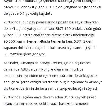
kaydetti. Söz konusu gelişmelerle kapanışa yakın Japonya'da
Nikkei 225 endeksi yüzde 1,9, Çin'de Şanghay bileşik endeksi
de yüzde 0,1 yükseliş kaydetti.
Yurt içinde, dün pay piyasalarında pozitif bir seyir izlenirken,
dolar/TL günü yatay tamamladı. BIST 100 endeksi, dün günü
yüzde 0,81 artışla analistlerin direnç olarak nitelendirdiği
95.500 puanın hemen altında tamamlarken, 5,3712'den
kapanan dolar/TL, bugün bankalararası piyasanın açılışında
5,3750'den işlem görüyor.
Analistler, Almanya'da sanayi üretimi, Çin'de dış ticaret
verileri ve ABD'de yeni Kongre dağılımının Türkiye
ekonomisinin yeniden dengelenme sürecini destekleyecek
sonuçlara işaret ettiğini belirterek, bugün açıklanacak Almanya
dış ticaret verisinin de bu anlamda takip edileceğini söyledi.
Yurt içinde, açıklanmaya devam eden 3'üncü çeyrek şirket
bilançolarının hisse ve sektör bazlı hareketlere neden