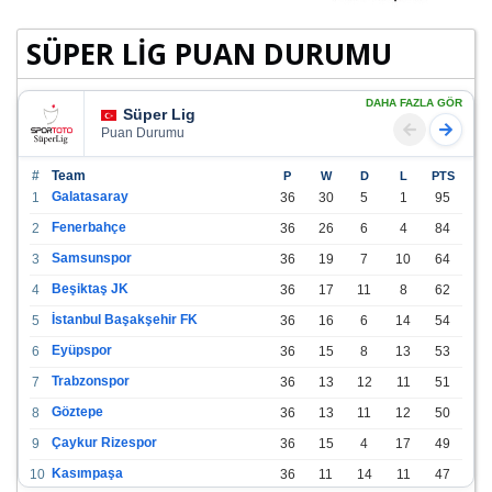
SÜPER LİG PUAN DURUMU
DAHA FAZLA GÖR
Süper Lig
Puan Durumu
#
Team
P
W
D
L
PTS
Galatasaray
1
36
30
5
1
95
Fenerbahçe
2
36
26
6
4
84
Samsunspor
3
36
19
7
10
64
Beşiktaş JK
4
36
17
11
8
62
İstanbul Başakşehir FK
5
36
16
6
14
54
Eyüpspor
6
36
15
8
13
53
Trabzonspor
7
36
13
12
11
51
Göztepe
8
36
13
11
12
50
Çaykur Rizespor
9
36
15
4
17
49
Kasımpaşa
10
36
11
14
11
47