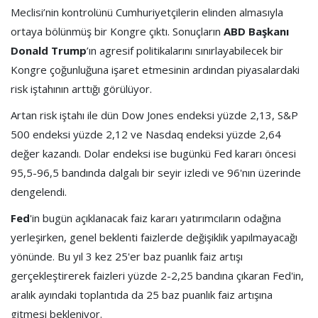
Meclisi’nin kontrolünü Cumhuriyetçilerin elinden almasıyla
ortaya bölünmüş bir Kongre çıktı. Sonuçların
ABD Başkanı
Donald Trump
’ın agresif politikalarını sınırlayabilecek bir
Kongre çoğunluğuna işaret etmesinin ardından piyasalardaki
risk iştahının arttığı görülüyor.
Artan risk iştahı ile dün Dow Jones endeksi yüzde 2,13, S&P
500 endeksi yüzde 2,12 ve Nasdaq endeksi yüzde 2,64
değer kazandı. Dolar endeksi ise bugünkü Fed kararı öncesi
95,5-96,5 bandında dalgalı bir seyir izledi ve 96'nın üzerinde
dengelendi.
Fed
'in bugün açıklanacak faiz kararı yatırımcıların odağına
yerleşirken, genel beklenti faizlerde değişiklik yapılmayacağı
yönünde. Bu yıl 3 kez 25'er baz puanlık faiz artışı
gerçekleştirerek faizleri yüzde 2-2,25 bandına çıkaran Fed'in,
aralık ayındaki toplantıda da 25 baz puanlık faiz artışına
gitmesi bekleniyor.