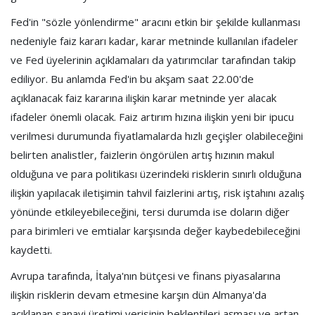
Fed'in "sözle yönlendirme" aracını etkin bir şekilde kullanması
nedeniyle faiz kararı kadar, karar metninde kullanılan ifadeler
ve Fed üyelerinin açıklamaları da yatırımcılar tarafından takip
ediliyor. Bu anlamda Fed'in bu akşam saat 22.00'de
açıklanacak faiz kararına ilişkin karar metninde yer alacak
ifadeler önemli olacak. Faiz artırım hızına ilişkin yeni bir ipucu
verilmesi durumunda fiyatlamalarda hızlı geçişler olabileceğini
belirten analistler, faizlerin öngörülen artış hızının makul
olduğuna ve para politikası üzerindeki risklerin sınırlı olduğuna
ilişkin yapılacak iletişimin tahvil faizlerini artış, risk iştahını azalış
yönünde etkileyebileceğini, tersi durumda ise doların diğer
para birimleri ve emtialar karşısında değer kaybedebileceğini
kaydetti.
Avrupa tarafında, İtalya'nın bütçesi ve finans piyasalarına
ilişkin risklerin devam etmesine karşın dün Almanya'da
açıklanan sanayi üretimi verisinin beklentileri aşması ve artan