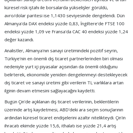
küresel risk iştahı ile borsalarda yükselişler görüldü,
avro/dolar paritesi ise 1,1430 seviyesinde dengelendi. Dün
Almanya'da DAX endeksi yüzde 0,83, İngiltere'de FTSE 100
endeksi yüzde 1,09 ve Fransa'da CAC 40 endeksi yüzde 1,24
değer kazandı.
Analistler, Almanya'nın sanayi üretimindeki pozitif seyrin,
Türkiye'nin en önemli dış ticaret partnerlerinden biri olması
nedeniyle yurt içi piyasalar açısından da önemli olduğunu
belirterek, ekonomide yeniden dengelenmeyi destekleyecek
dış ticaret ve sanayi üretimi gibi verilerin TL varlıklara artan
ilginin devam etmesini sağlayacağını kaydetti.
Bugün Çin'de açıklanan dış ticaret verilerinin, beklentilerin
üzerinde artış kaydetmesi, ABD'deki ara seçim sonuçlarının
ardından küresel ticaret endişelerini azaltır nitelikteydi. Çin'in
ihracatı ekimde yüzde 15,6, ithalatı ise yüzde 21,4 artış