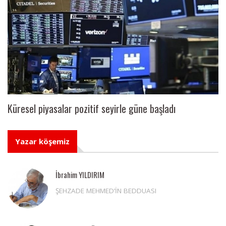
Küresel piyasalar pozitif seyirle güne başladı
Yazar köşemiz
İbrahim YILDIRIM
ŞEHZADE MEHMED’İN BEDDUASI