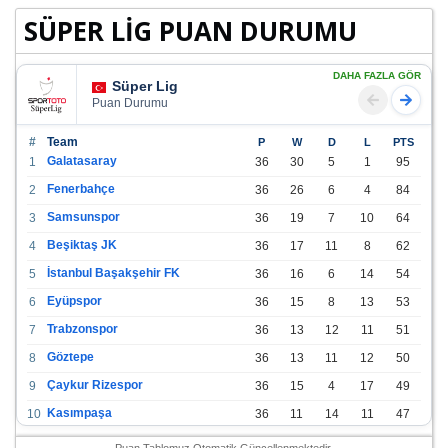
SÜPER LİG PUAN DURUMU
DAHA FAZLA GÖR
Süper Lig
Puan Durumu
#
Team
P
W
D
L
PTS
Galatasaray
1
36
30
5
1
95
Fenerbahçe
2
36
26
6
4
84
Samsunspor
3
36
19
7
10
64
Beşiktaş JK
4
36
17
11
8
62
İstanbul Başakşehir FK
5
36
16
6
14
54
Eyüpspor
6
36
15
8
13
53
Trabzonspor
7
36
13
12
11
51
Göztepe
8
36
13
11
12
50
Çaykur Rizespor
9
36
15
4
17
49
Kasımpaşa
10
36
11
14
11
47
Konyaspor
11
36
13
7
16
46