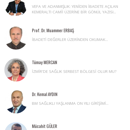
VEFA VE ADANMIŞLIK: YENİDEN İBADETE AÇILAN
KEMERALTI CAMİİ ÜZERİNE BİR GÖNÜL YAZISI...
Prof. Dr. Muammer ERBAŞ
İBADETİ DEĞERLER ÜZERİNDEN OKUMAK...
Tümay MERCAN
İZMİR'DE SAĞLIK SERBEST BÖLGESİ OLUR MU?
Dr. Kemal AYDIN
BM SAĞLIKLI YAŞLANMA ON YILI GİRİŞİMİ...
Mücahit GÜLER