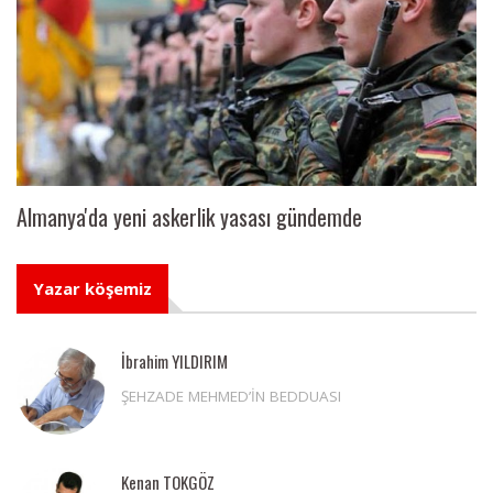
Almanya'da yeni askerlik yasası gündemde
Yazar köşemiz
İbrahim YILDIRIM
ŞEHZADE MEHMED’İN BEDDUASI
Kenan TOKGÖZ