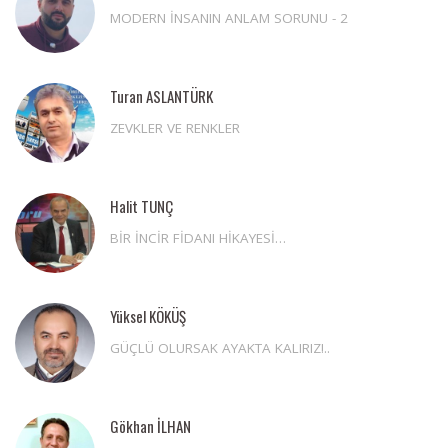
MODERN İNSANIN ANLAM SORUNU - 2
Turan ASLANTÜRK
ZEVKLER VE RENKLER
Halit TUNÇ
BİR İNCİR FİDANI HİKAYESİ…
Yüksel KÖKÜŞ
GÜÇLÜ OLURSAK AYAKTA KALIRIZ!..
Gökhan İLHAN