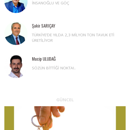
İNSANOĞLU VE GÖÇ
Şakir SARIÇAY
TÜRKİYE’DE YILDA 2,3 MİLYON TON TAVUK ETİ
ÜRETİLİYOR
Mucip ULUDAĞ
SÖZÜN BİTTİĞİ NOKTA!..
GÜNCEL