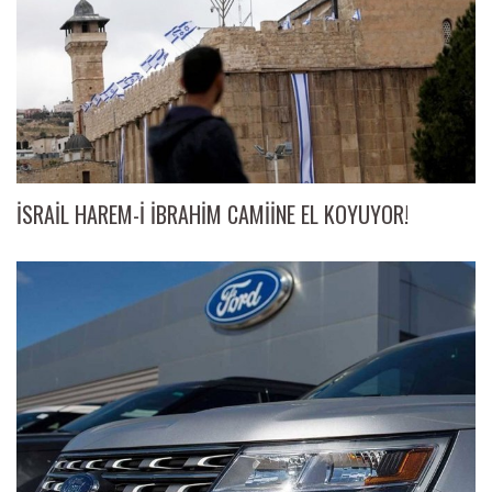
İSRAİL HAREM-İ İBRAHİM CAMİİNE EL KOYUYOR!