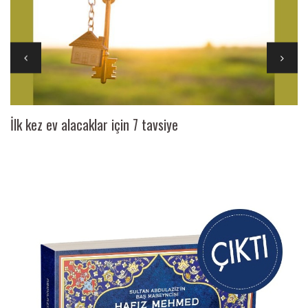
İlk kez ev alacaklar için 7 tavsiye
Ai