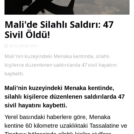
SPOR
Mali'de Silahlı Saldırı: 47
DÜNYA
Sivil Öldü!
VİDEO
14-12-2018 13:51
Mali'nin kuzeyindeki Menaka kentinde, silahlı
GALERİ
kişilerce düzenlenen saldırılarda 47 sivil hayatını
kaybetti.
YAZARLAR
Mali'nin kuzeyindeki Menaka kentinde,
silahlı kişilerce düzenlenen saldırılarda 47
RESMİ
REKLAMLAR
sivil hayatını kaybetti.
Yerel basındaki haberlere göre, Menaka
kentine 60 kilometre uzaklıktaki Tassalatine ve